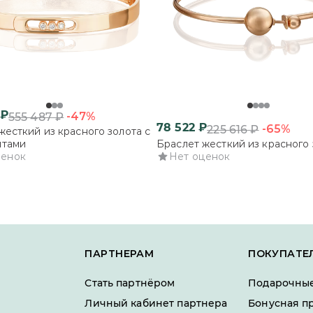
₽
-47%
555 487
₽
78 522
₽
-65%
225 616
₽
жесткий из красного золота с
нтами
Браслет жесткий из красного 
ценок
Нет оценок
ПАРТНЕРАМ
ПОКУПАТЕ
Стать партнёром
Подарочные
Личный кабинет партнера
Бонусная п