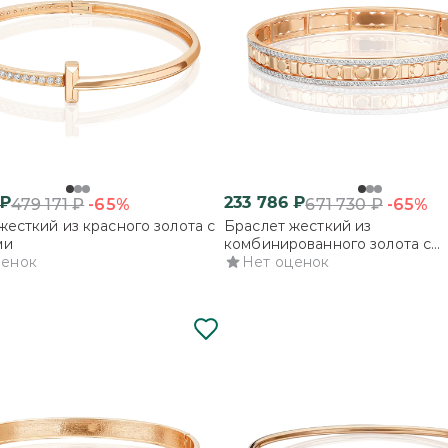
₽
233 786
₽
-65%
-65%
479 171
₽
671 730
₽
жесткий из красного золота с
Браслет жесткий из
ми
комбинированного золота с
ценок
фианитами
Нет оценок