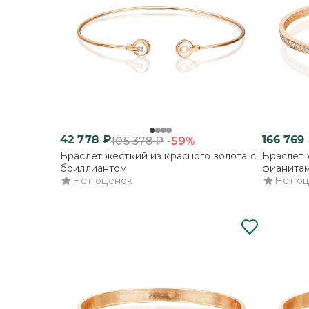
42 778
₽
166 769
-59%
105 378
₽
Браслет жесткий из красного золота с
Браслет 
бриллиантом
фианита
Нет оценок
Нет о