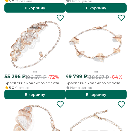
5.0
2
отзыва
Нет оценок
В корзину
В корзину
55 296
₽
49 799
₽
-72%
-64%
196 571
₽
138 567
₽
Браслет из красного золота
Браслет из красного золота
5.0
1
отзыв
Нет оценок
В корзину
В корзину