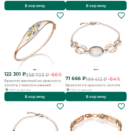
В корзину
В корзину
122 301
₽
-66%
358 703
₽
71 666
₽
-64%
199 412
₽
Браслет жесткий из красного
золота с миксом камней
Браслет из красного золота
Нет оценок
Нет оценок
В корзину
В корзину