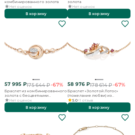
комбинированного золота
золота
Нет оценок
Нет оценок
В корзину
В корзину
57 995
₽
58 976
₽
-67%
-67%
175 644
₽
178 614
₽
Браслет из комбинированного
Браслет «Золотой Лотос»
золота с бесцветными
(пожелание любви) из
топазами
комбинированного золота с
Нет оценок
5.0
1
отзыв
гранатами, бесцветными
В корзину
В корзину
топазами и эмалью