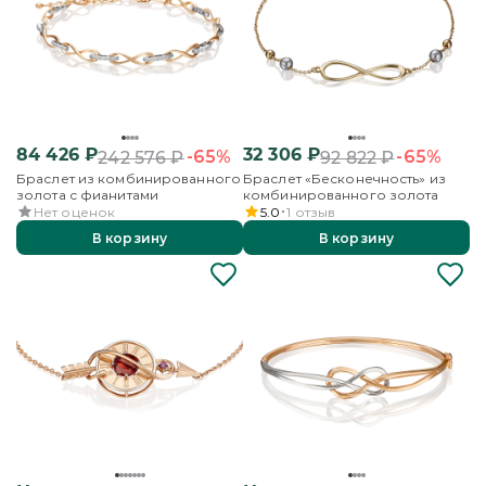
84 426
₽
32 306
₽
-65%
-65%
242 576
₽
92 822
₽
Браслет из комбинированного
Браслет «Бесконечность» из
золота с фианитами
комбинированного золота
Нет оценок
5.0
1
отзыв
В корзину
В корзину