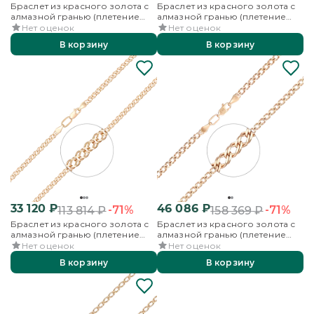
Браслет из красного золота с
Браслет из красного золота с
алмазной гранью (плетение
алмазной гранью (плетение
«Двойной ромб»)
«Двойной ромб»)
Нет оценок
Нет оценок
В корзину
В корзину
33 120
₽
46 086
₽
-71%
-71%
113 814
₽
158 369
₽
Браслет из красного золота с
Браслет из красного золота с
алмазной гранью (плетение
алмазной гранью (плетение
«Двойной ромб»)
«Двойной ромб»)
Нет оценок
Нет оценок
В корзину
В корзину