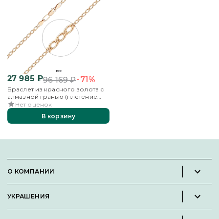
27 985
₽
-71%
96 169
₽
Браслет из красного золота с
алмазной гранью (плетение
«Двойной ромб»)
Нет оценок
В корзину
О КОМПАНИИ
Новости и пресс-релизы
УКРАШЕНИЯ
Вакансии
Каталог
Философия