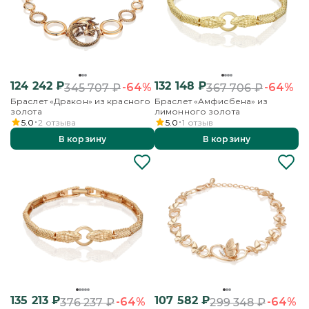
124 242
₽
132 148
₽
-64%
-64%
345 707
₽
367 706
₽
Браслет «Дракон» из красного
Браслет «Амфисбена» из
золота
лимонного золота
5.0
2
отзыва
5.0
1
отзыв
В корзину
В корзину
135 213
₽
107 582
₽
-64%
-64%
376 237
₽
299 348
₽