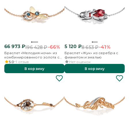
66 973
₽
5 120
₽
-66%
-41%
196 428
₽
8 653
₽
Браслет «Мелодия ночи» из
Браслет «Жук» из серебра с
комбинированного золота с
фианитом и эмалью
топазами
5.0
1
отзыв
Нет оценок
В корзину
В корзину