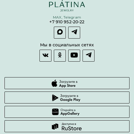
Бонусная программа
Цепи
Условия кредитования и рассрочки
MAX, Telegram
Покупка долями
+7 910 952-20-22
Покупка в сплит
Оплата и доставка
Возврат товара
Мы в социальных сетях
Гарантии качества
Часто задаваемые вопросы