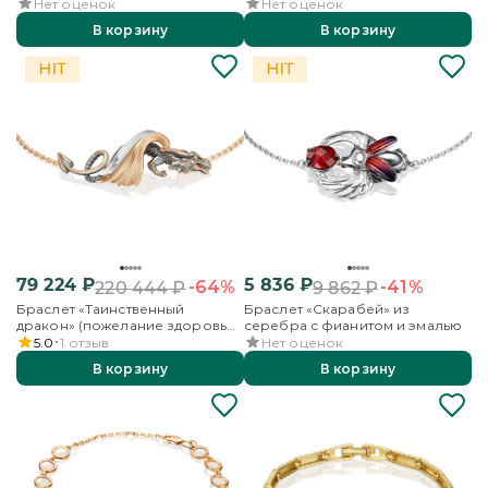
аметистами и эмалью
Нет оценок
Нет оценок
В корзину
В корзину
79 224
₽
5 836
₽
-64%
-41%
220 444
₽
9 862
₽
Браслет «Таинственный
Браслет «Скарабей» из
дракон» (пожелание здоровья)
серебра с фианитом и эмалью
из комбинированного золота
5.0
1
отзыв
Нет оценок
В корзину
В корзину