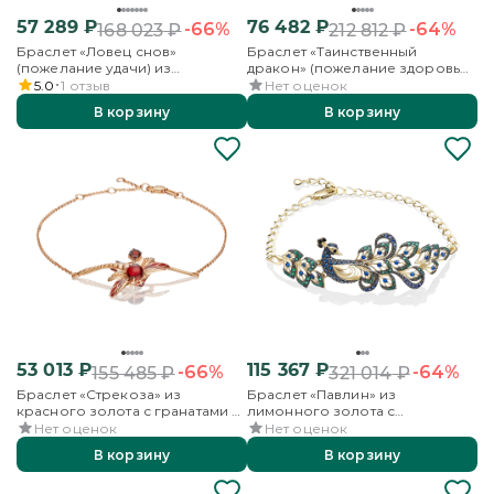
57 289
₽
76 482
₽
-66%
-64%
168 023
₽
212 812
₽
Браслет «Ловец снов»
Браслет «Таинственный
(пожелание удачи) из
дракон» (пожелание здоровья)
комбинированного золота с
из комбинированного золота
5.0
1
отзыв
Нет оценок
кварцем дымчатым
В корзину
В корзину
53 013
₽
115 367
₽
-66%
-64%
155 485
₽
321 014
₽
Браслет «Стрекоза» из
Браслет «Павлин» из
красного золота с гранатами и
лимонного золота с
эмалью
фианитами
Нет оценок
Нет оценок
В корзину
В корзину