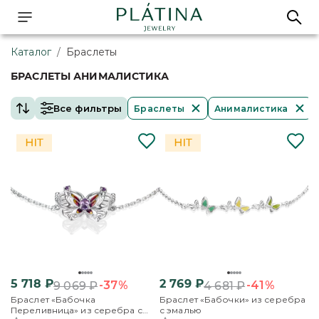
Каталог
/
Браслеты
БРАСЛЕТЫ АНИМАЛИСТИКА
Все фильтры
Браслеты
Анималистика
5 718
₽
2 769
₽
-37%
-41%
9 069
₽
4 681
₽
Браслет «Бабочка
Браслет «Бабочки» из серебра
Переливница» из серебра с
с эмалью