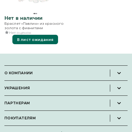
Нет в наличии
Браслет «Павлин» из красного
золота с фианитами
Нет оценок
В лист ожидания
О КОМПАНИИ
Новости и пресс-релизы
УКРАШЕНИЯ
Вакансии
Каталог
Философия
ПАРТНЕРАМ
Кольца
Контакты
Стать партнёром
Серьги
Пользовательское соглашение
ПОКУПАТЕЛЯМ
Личный кабинет партнера
Подвески
Политика конфиденциальности
Подарочные сертификаты
Броши
Карта сайта