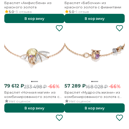
Браслет «Амфисбена» из
Браслет «Бабочки» из
красного золота
красного золота с фианитами
5.0
3
отзыва
5.0
1
отзыв
В корзину
В корзину
79 612
₽
57 289
₽
-66%
-66%
233 498
₽
168 028
₽
Браслет «Ночная магия» из
Браслет «Мудрость жизни» из
комбинированного золота с
комбинированного золота с
аметистом и бесцветными
аметистом, кварцем дымчатым и
Нет оценок
Нет оценок
топазами
эмалью
В корзину
В корзину