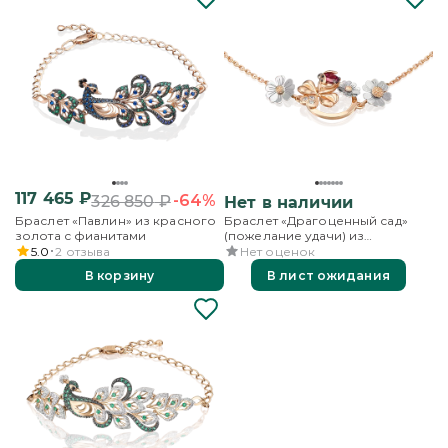
117 465
₽
-64%
326 850
₽
Нет в наличии
Браслет «Павлин» из красного
Браслет «Драгоценный сад»
золота с фианитами
(пожелание удачи) из
комбинированного золота с
5.0
2
отзыва
Нет оценок
гранатом, бесцветными
В корзину
В лист ожидания
топазами и эмалью