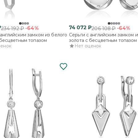
₽
74 072
₽
-64%
-64%
234 192
₽
206 108
₽
 английским замком из белого
Серьги с английским замком и
 бесцветным топазом
золота с бесцветным топазом
ценок
Нет оценок