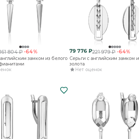
79 776
₽
-64%
-64%
161 804
₽
221 979
₽
 английским замком из белого
Серьги с английским замком и
 фианитами
золота
ценок
Нет оценок