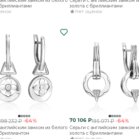
 английским замком из белого
Серьги с английским замком и
 бриллиантами
золота с бриллиантами
ценок
Нет оценок
70 106
₽
-64%
-64%
198 232
₽
195 071
₽
 английским замком из белого
Серьги с английским замком и
 бриллиантом
золота с бриллиантами
ценок
Нет оценок