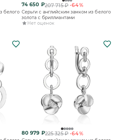
74 650
₽
-64%
207 715
₽
з белого
Серьги с английским замком из белого
золота с бриллиантами
Нет оценок
80 979
₽
-64%
225 325
₽