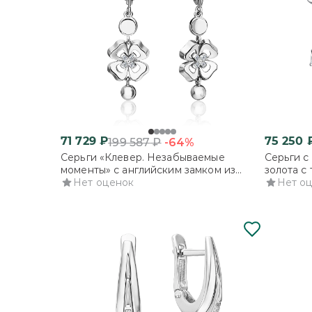
71 729
₽
75 250
-64%
199 587
₽
Серьги «Клевер. Незабываемые
Серьги с
моменты» с английским замком из
золота с
белого золота с бриллиантами
Нет оценок
топазами
Нет о