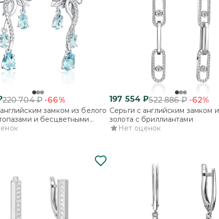
₽
197 554
₽
-66%
-62%
220 704
₽
522 886
₽
 английским замком из белого
Серьги с английским замком и
 топазами и бесцветными
золота с бриллиантами
ценок
Нет оценок