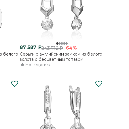
87 587
₽
-64%
243 712
₽
з белого
Серьги с английским замком из белого
золота с бесцветным топазом
Нет оценок