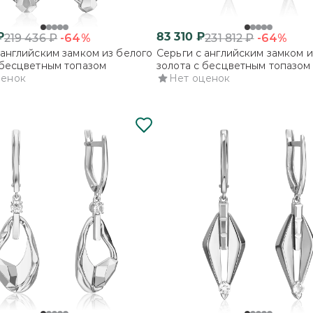
₽
83 310
₽
-64%
-64%
219 436
₽
231 812
₽
 английским замком из белого
Серьги с английским замком и
 бесцветным топазом
золота с бесцветным топазом
ценок
Нет оценок