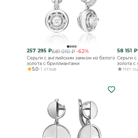
257 295
₽
58 151
₽
-62%
681 010
₽
Серьги с английским замком из белого
Серьги с
золота с бриллиантами
золота с
5.0
1
отзыв
Нет о