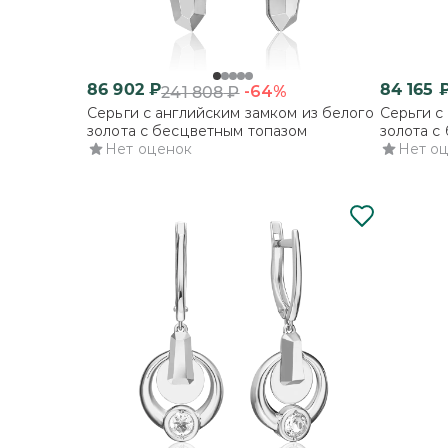
86 902
₽
84 165
-64%
241 808
₽
Серьги с английским замком из белого
Серьги с
золота с бесцветным топазом
золота с
Нет оценок
Нет о