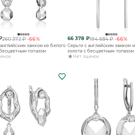
₽
66 378
₽
-66%
-66%
260 372
₽
194 684
₽
 английским замком из белого
Серьги с английским замком и
 бесцветным топазом
золота с бесцветным топазом
ценок
Нет оценок