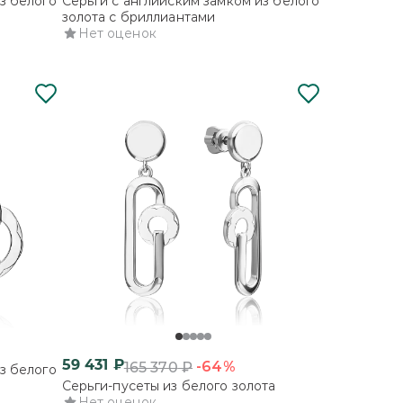
з белого
Серьги с английским замком из белого
золота с бриллиантами
Нет оценок
59 431
₽
-64%
165 370
₽
з белого
Серьги-пусеты из белого золота
Нет оценок