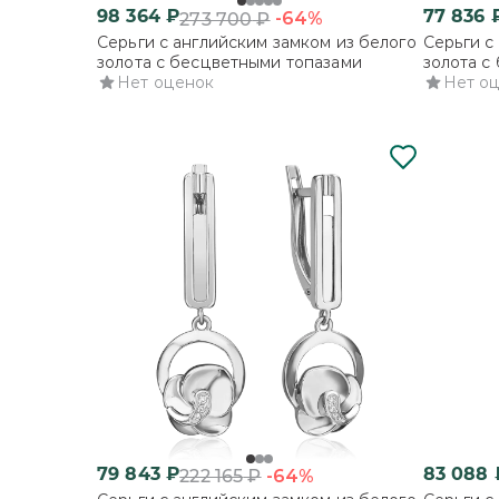
98 364
₽
77 836
-64%
273 700
₽
Серьги с английским замком из белого
Серьги с
золота с бесцветными топазами
золота с
Нет оценок
Нет о
79 843
₽
83 088
-64%
222 165
₽