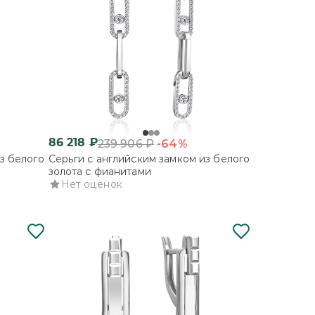
86 218
₽
-64%
239 906
₽
з белого
Серьги с английским замком из белого
золота с фианитами
Нет оценок