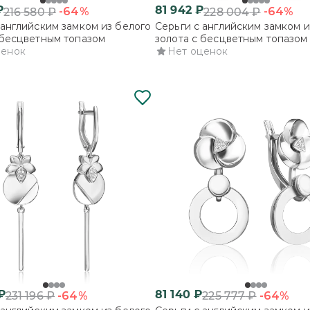
₽
81 942
₽
-64%
-64%
216 580
₽
228 004
₽
 английским замком из белого
Серьги с английским замком и
 бесцветным топазом
золота с бесцветным топазом
ценок
Нет оценок
₽
81 140
₽
-64%
-64%
231 196
₽
225 777
₽