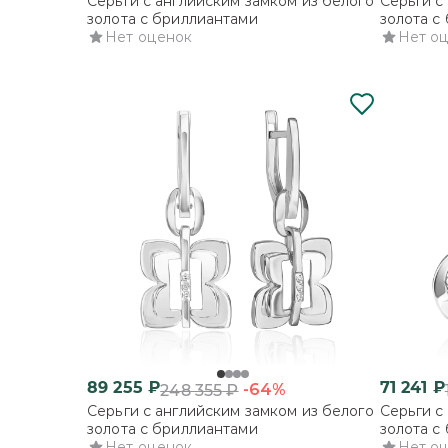
Серьги с английским замком из белого
Серьги с
золота с бриллиантами
золота с
Нет оценок
Нет о
89 255
₽
71 241
₽
-64%
248 355
₽
Серьги с английским замком из белого
Серьги с
золота с бриллиантами
золота с
Нет оценок
Нет о