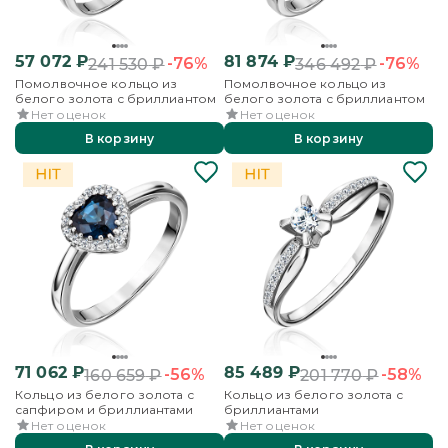
57 072
₽
81 874
₽
-76%
-76%
241 530
₽
346 492
₽
Помолвочное кольцо из
Помолвочное кольцо из
белого золота с бриллиантом
белого золота с бриллиантом
Нет оценок
Нет оценок
В корзину
В корзину
71 062
₽
85 489
₽
-56%
-58%
160 659
₽
201 770
₽
Кольцо из белого золота с
Кольцо из белого золота с
сапфиром и бриллиантами
бриллиантами
Нет оценок
Нет оценок