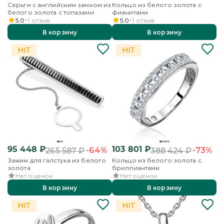
Серьги с английским замком из
Кольцо из белого золота с
белого золота с топазами
фианитами
5.0
1
отзыв
5.0
1
отзыв
В корзину
В корзину
95 448
₽
103 801
₽
-64%
-73%
265 587
₽
388 424
₽
Зажим для галстука из белого
Кольцо из белого золота с
золота
бриллиантами
Нет оценок
Нет оценок
В корзину
В корзину