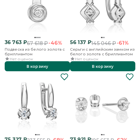
36 763
₽
56 137
₽
-46%
-61%
67 618
₽
145 046
₽
Подвеска из белого золота с
Серьги с английским замком из
бриллиантом
белого золота с бриллиантом
Нет оценок
Нет оценок
В корзину
В корзину
75 327
₽
73 921
₽