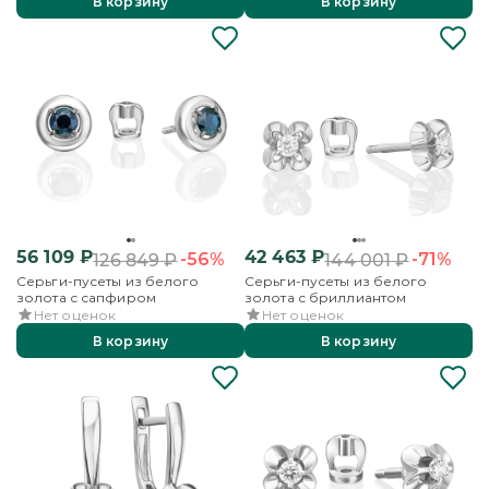
В корзину
В корзину
56 109
₽
42 463
₽
-56%
-71%
126 849
₽
144 001
₽
Серьги-пусеты из белого
Серьги-пусеты из белого
золота с сапфиром
золота с бриллиантом
Нет оценок
Нет оценок
В корзину
В корзину