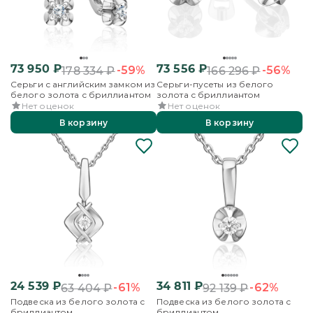
73 950
₽
73 556
₽
-59%
-56%
178 334
₽
166 296
₽
Серьги с английским замком из
Серьги-пусеты из белого
белого золота с бриллиантом
золота с бриллиантом
Нет оценок
Нет оценок
В корзину
В корзину
24 539
₽
34 811
₽
-61%
-62%
63 404
₽
92 139
₽
Подвеска из белого золота с
Подвеска из белого золота с
бриллиантом
бриллиантом