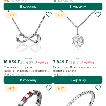
5.0
2
отзыва
Нет оценок
В корзину
В корзину
18 834
₽
7 849
₽
-64%
-64%
52 407
₽
21 841
₽
Подвеска-бегунок
Подвеска «Древо жизни» из
«Бесконечность» из белого
белого золота
золота
5.0
3
отзыва
5.0
1
отзыв
В корзину
В корзину