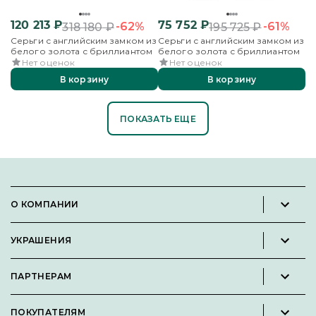
120 213
₽
75 752
₽
-62%
-61%
318 180
₽
195 725
₽
Серьги с английским замком из
Серьги с английским замком из
белого золота с бриллиантом
белого золота с бриллиантом
Нет оценок
Нет оценок
В корзину
В корзину
ПОКАЗАТЬ ЕЩЕ
О КОМПАНИИ
Новости и пресс-релизы
УКРАШЕНИЯ
Вакансии
Каталог
Философия
ПАРТНЕРАМ
Кольца
Контакты
Стать партнёром
Серьги
Пользовательское соглашение
ПОКУПАТЕЛЯМ