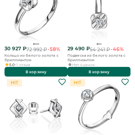
30 927
₽
29 490
₽
-58%
-46%
72 992
₽
54 241
₽
Кольцо из белого золота с
Подвеска из белого золота с
бриллиантом
бриллиантом
5.0
1
отзыв
Нет оценок
В корзину
В корзину