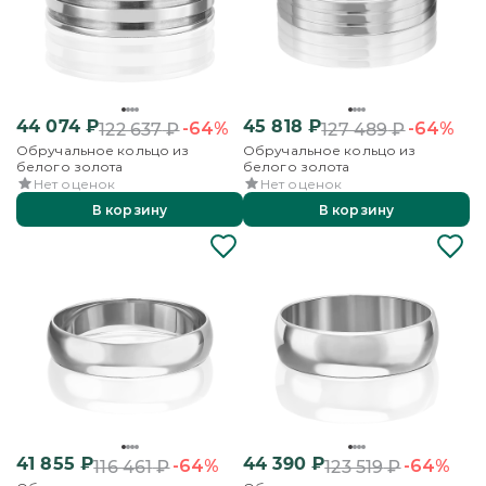
44 074
₽
45 818
₽
-64%
-64%
122 637
₽
127 489
₽
Обручальное кольцо из
Обручальное кольцо из
белого золота
белого золота
Нет оценок
Нет оценок
В корзину
В корзину
41 855
₽
44 390
₽
-64%
-64%
116 461
₽
123 519
₽