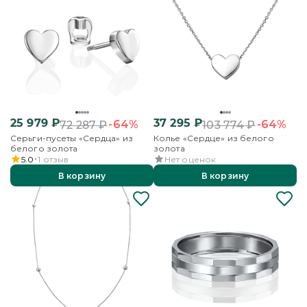
25 979
₽
37 295
₽
-64%
-64%
72 287
₽
103 774
₽
Серьги-пусеты «Сердца» из
Колье «Сердце» из белого
белого золота
золота
5.0
1
отзыв
Нет оценок
В корзину
В корзину