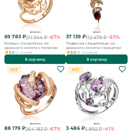
69 783
₽
37 139
₽
-67%
-67%
211 344
₽
112 479
₽
Кольцо «Скорпион» из
Подвеска «Защитница» из
красного золота с топазом
красного золота с гранатом
5.0
2
отзыва
5.0
8
отзывов
В корзину
В корзину
88 179
₽
3 486
₽
-67%
-41%
264 183
₽
5 892
₽