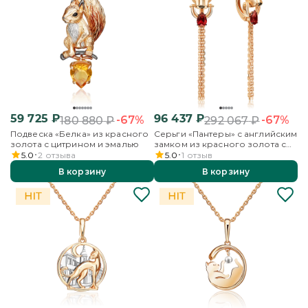
59 725
₽
96 437
₽
-67%
-67%
180 880
₽
292 067
₽
Подвеска «Белка» из красного
Серьги «Пантеры» с английским
золота с цитрином и эмалью
замком из красного золота с
гранатом
5.0
2
отзыва
5.0
1
отзыв
В корзину
В корзину