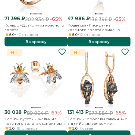
71 396
₽
47 986
₽
-65%
-65%
202 934
₽
136 396
₽
Кольцо «Дракон» из красного
Подвеска «Лисица» из
золота
красного золота с эмалью
5.0
47
отзывов
5.0
12
отзывов
В корзину
В корзину
30 028
₽
131 413
₽
-67%
-65%
89 964
₽
377 584
₽
Серьги-пусеты «Пчёлы» из
Серьги «Королевы саванны» с
красного золота с цитрином и
английским замком из
бесцветными топазами
красного золота
5.0
18
отзывов
5.0
1
отзыв