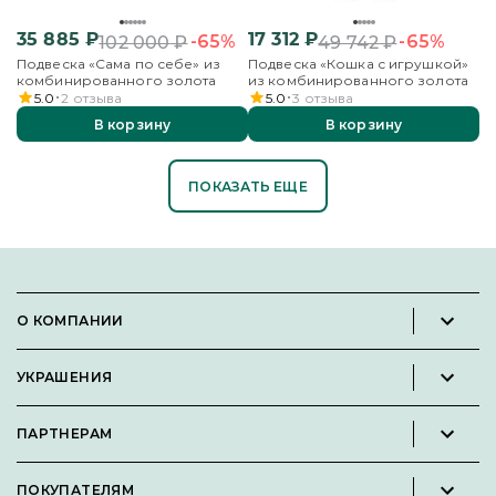
35 885
₽
17 312
₽
-65%
-65%
102 000
₽
49 742
₽
Подвеска «Сама по себе» из
Подвеска «Кошка с игрушкой»
комбинированного золота
из комбинированного золота
5.0
2
отзыва
5.0
3
отзыва
В корзину
В корзину
ПОКАЗАТЬ ЕЩЕ
О КОМПАНИИ
Новости и пресс-релизы
УКРАШЕНИЯ
Вакансии
Каталог
Философия
ПАРТНЕРАМ
Кольца
Контакты
Стать партнёром
Серьги
Пользовательское соглашение
ПОКУПАТЕЛЯМ