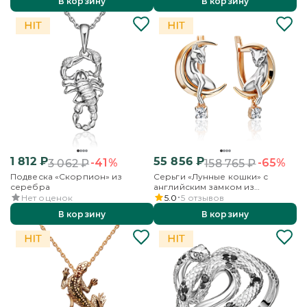
В корзину
В корзину
1 812
₽
55 856
₽
-41%
-65%
3 062
₽
158 765
₽
Подвеска «Скорпион» из
Серьги «Лунные кошки» с
серебра
английским замком из
комбинированного золота с
Нет оценок
5.0
5
отзывов
фианитом
В корзину
В корзину