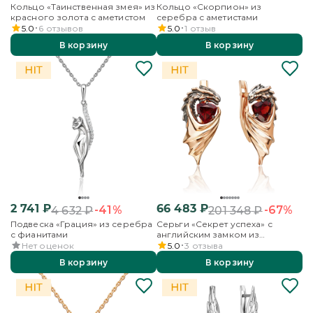
Кольцо «Таинственная змея» из
Кольцо «Скорпион» из
красного золота с аметистом
серебра с аметистами
5.0
6
отзывов
5.0
1
отзыв
В корзину
В корзину
2 741
₽
66 483
₽
-41%
-67%
4 632
₽
201 348
₽
Подвеска «Грация» из серебра
Серьги «Секрет успеха» с
с фианитами
английским замком из
красного золота с гранатом
Нет оценок
5.0
3
отзыва
В корзину
В корзину