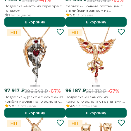
-41%
-65%
2 451
₽
250 076
₽
Подвеска «Аист» из серебра с
Серьги ««Ночные охотницы» с
топазом
английским замком из
комбинированного золота
Нет оценок
5.0
3
отзыва
В корзину
В корзину
97 917
₽
96 187
₽
-67%
-67%
296 548
₽
291 312
₽
Подвеска «Дракон с мечом» из
Подвеска «Феникс» из
комбинированного золота с
красного золота с гранатами,
гранатами
цитринами и эмалью
5.0
13
отзывов
4.9
13
отзывов
В корзину
В корзину