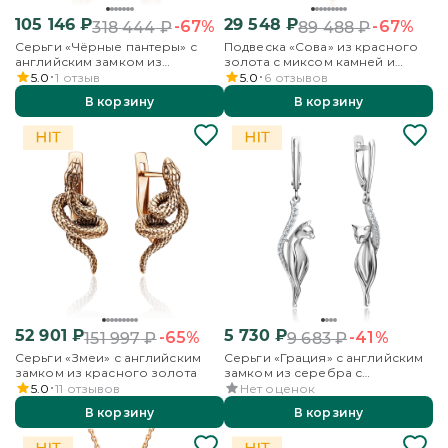
105 146
₽
29 548
₽
-67%
-67%
318 444
₽
89 488
₽
Серьги «Чёрные пантеры» с
Подвеска «Сова» из красного
английским замком из
золота с миксом камней и
красного золота с цитрином
эмалью
5.0
1
отзыв
5.0
6
отзывов
В корзину
В корзину
52 901
₽
5 730
₽
-65%
-41%
151 997
₽
9 683
₽
Серьги «Змеи» с английским
Серьги «Грация» с английским
замком из красного золота
замком из серебра с
фианитами
5.0
11
отзывов
Нет оценок
В корзину
В корзину