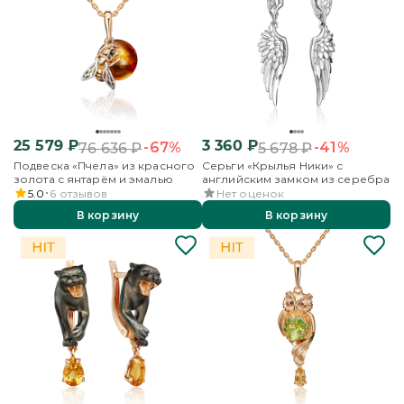
25 579
₽
3 360
₽
-67%
-41%
76 636
₽
5 678
₽
Подвеска «Пчела» из красного
Серьги «Крылья Ники» с
золота с янтарём и эмалью
английским замком из серебра
5.0
6
отзывов
Нет оценок
В корзину
В корзину