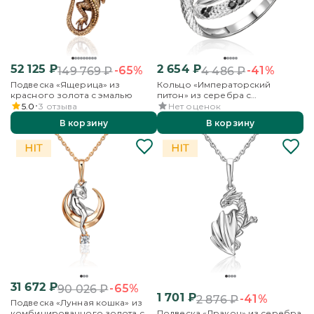
52 125
₽
2 654
₽
-65%
-41%
149 769
₽
4 486
₽
Подвеска «Ящерица» из
Кольцо «Императорский
красного золота с эмалью
питон» из серебра с
фианитами
5.0
3
отзыва
Нет оценок
В корзину
В корзину
31 672
₽
-65%
90 026
₽
1 701
₽
-41%
2 876
₽
Подвеска «Лунная кошка» из
комбинированного золота с
Подвеска «Дракон» из серебра