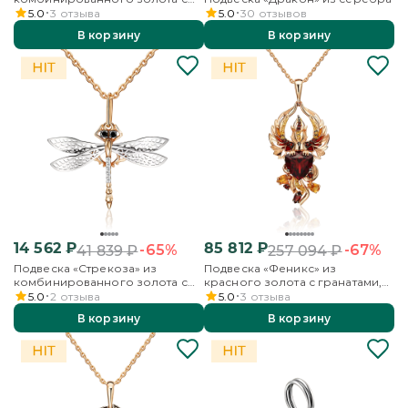
фианитом
5.0
3
отзыва
5.0
30
отзывов
В корзину
В корзину
14 562
₽
85 812
₽
-65%
-67%
41 839
₽
257 094
₽
Подвеска «Стрекоза» из
Подвеска «Феникс» из
комбинированного золота с
красного золота с гранатами,
фианитами
цитринами и эмалью
5.0
2
отзыва
5.0
3
отзыва
В корзину
В корзину