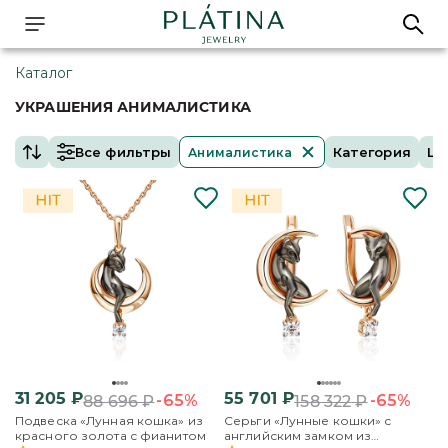
Каталог
УКРАШЕНИЯ АНИМАЛИСТИКА
Все фильтры
Категория
Це
Анималистика
31 205
₽
55 701
₽
-65%
-65%
88 696
₽
158 322
₽
Подвеска «Лунная кошка» из
Серьги «Лунные кошки» с
красного золота с фианитом
английским замком из