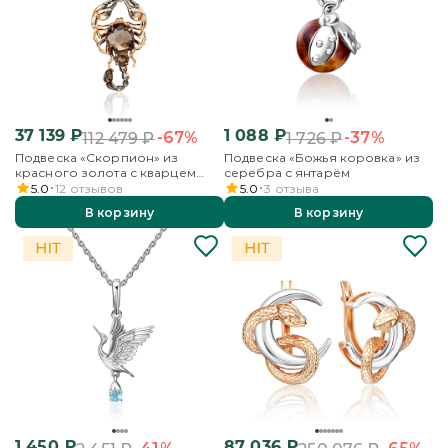
37 139
₽
1 088
₽
-67%
-37%
112 479
₽
1 726
₽
Подвеска «Скорпион» из
Подвеска «Божья коровка» из
красного золота с кварцем
серебра с янтарём
дымчатым
5.0
12
отзывов
5.0
3
отзыва
В корзину
В корзину
1 450
₽
87 036
₽