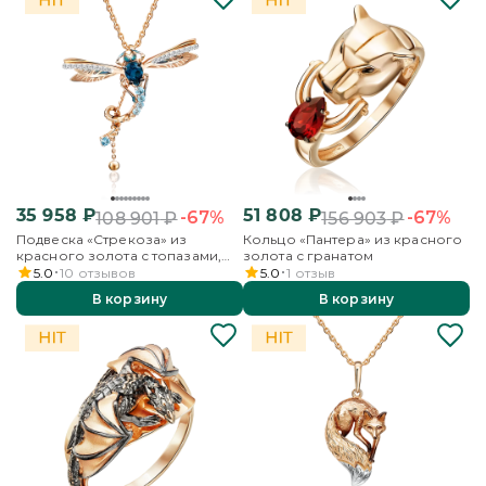
35 958
₽
51 808
₽
-67%
-67%
108 901
₽
156 903
₽
Подвеска «Стрекоза» из
Кольцо «Пантера» из красного
красного золота с топазами,
золота с гранатом
бесцветными топазами и
5.0
10
отзывов
5.0
1
отзыв
эмалью
В корзину
В корзину