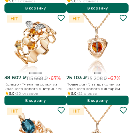
красного золота с фианитом
5.0
11
отзывов
5.0
17
отзывов
В корзину
В корзину
38 607
₽
25 103
₽
-67%
-67%
115 668
₽
75 208
₽
Кольцо «Пчела на сотах» из
Подвеска «Глаз дракона» из
красного золота с цитринами и
красного золота с янтарём
бесцветными топазами
5.0
20
отзывов
5.0
22
отзыва
В корзину
В корзину