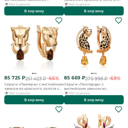
красного золота с гранатом и
кварцем дымчатым
Нет оценок
Нет оценок
эмалью
В корзину
В корзину
85 725
₽
85 669
₽
-66%
-69%
251 423
₽
275 998
₽
Серьги «Пантеры» с английским
Серьги «Леопарды» с
замком из красного золота с
английским замком из
кварцем дымчатым
красного золота с цитринами и
Нет оценок
Нет оценок
эмалью
В корзину
В корзину