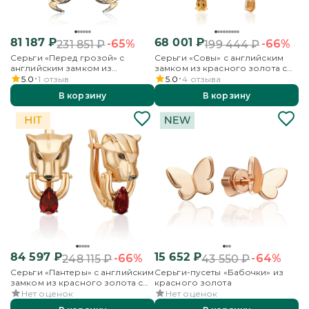
81 187
₽
68 001
₽
-65%
-66%
231 851
₽
199 444
₽
Серьги «Перед грозой» с
Серьги «Совы» с английским
английским замком из
замком из красного золота с
красного золота с
кварцем дымчатым, цитринами
5.0
1
отзыв
5.0
4
отзыва
перламутром
и эмалью
В корзину
В корзину
84 597
₽
15 652
₽
-66%
-64%
248 115
₽
43 550
₽
Серьги «Пантеры» с английским
Серьги-пусеты «Бабочки» из
замком из красного золота с
красного золота
гранатом
Нет оценок
Нет оценок