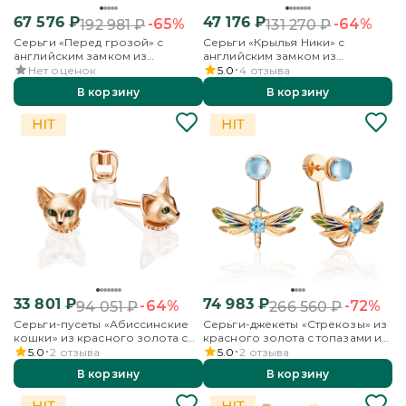
67 576
₽
47 176
₽
-65%
-64%
192 981
₽
131 270
₽
Серьги «Перед грозой» с
Серьги «Крылья Ники» с
английским замком из
английским замком из
красного золота с
красного золота
Нет оценок
5.0
4
отзыва
перламутром
В корзину
В корзину
33 801
₽
74 983
₽
-64%
-72%
94 051
₽
266 560
₽
Серьги-пусеты «Абиссинские
Серьги-джекеты «Стрекозы» из
кошки» из красного золота с
красного золота с топазами и
эмалью
эмалью
5.0
2
отзыва
5.0
2
отзыва
В корзину
В корзину