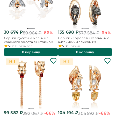
30 674
₽
135 698
₽
-66%
-64%
89 964
₽
377 584
₽
Серьги-пусеты «Пчёлы» из
Серьги «Королевы саванны» с
красного золота с цитрином и
английским замком из
бесцветными топазами
красного золота
5.0
18
отзывов
5.0
1
отзыв
В корзину
В корзину
99 582
₽
104 194
₽
-66%
-66%
292 067
₽
305 592
₽