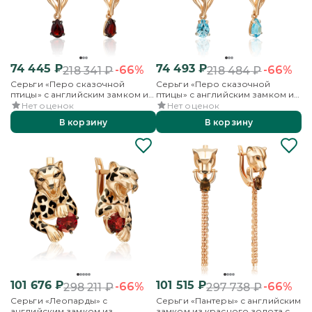
74 445
₽
74 493
₽
-66%
-66%
218 341
₽
218 484
₽
Серьги «Перо сказочной
Серьги «Перо сказочной
птицы» с английским замком из
птицы» с английским замком из
красного золота с гранатами
красного золота с топазами
Нет оценок
Нет оценок
В корзину
В корзину
101 676
₽
101 515
₽
-66%
-66%
298 211
₽
297 738
₽
Серьги «Леопарды» с
Серьги «Пантеры» с английским
английским замком из
замком из красного золота с