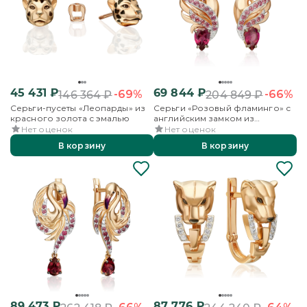
45 431
₽
69 844
₽
-69%
-66%
146 364
₽
204 849
₽
Серьги-пусеты «Леопарды» из
Серьги «Розовый фламинго» с
красного золота с эмалью
английским замком из
красного золота с гранатами и
Нет оценок
Нет оценок
эмалью
В корзину
В корзину
89 473
₽
87 776
₽