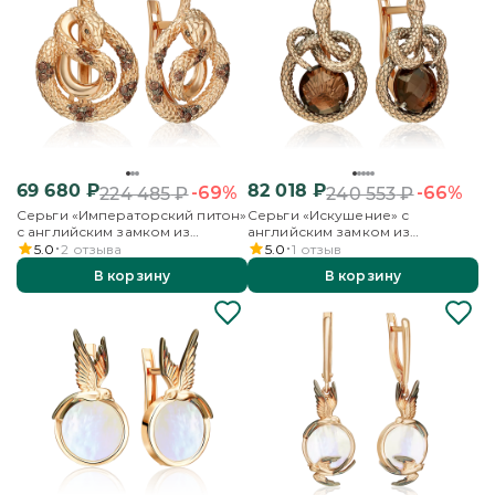
69 680
₽
82 018
₽
-69%
-66%
224 485
₽
240 553
₽
Серьги «Императорский питон»
Серьги «Искушение» с
с английским замком из
английским замком из
красного золота с фианитами
красного золота с кварцем
5.0
2
отзыва
5.0
1
отзыв
дымчатым
В корзину
В корзину