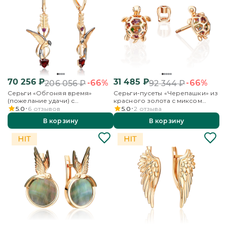
70 256
₽
31 485
₽
-66%
-66%
206 056
₽
92 344
₽
Серьги «Обгоняя время»
Серьги-пусеты «Черепашки» из
(пожелание удачи) с
красного золота с миксом
английским замком из
камней
5.0
6
отзывов
5.0
2
отзыва
красного золота с гранатами
В корзину
В корзину