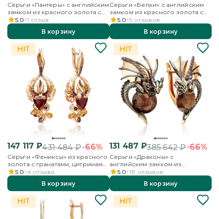
Серьги «Пантеры» с английским
Серьги «Белки» с английским
замком из красного золота с
замком из красного золота с
гранатом
цитрином и эмалью
5.0
1
отзыв
5.0
5
отзывов
В корзину
В корзину
147 117
₽
131 487
₽
-66%
-66%
431 484
₽
385 642
₽
Серьги «Фениксы» из красного
Серьги «Драконы» с
золота с гранатами, цитринами
английским замком из
и эмалью
красного золота с цитрином и
5.0
4
отзыва
5.0
18
отзывов
кварцем дымчатым
В корзину
В корзину