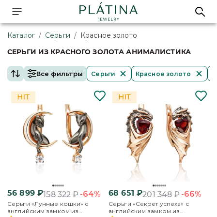
Каталог
/
Серьги
/
Красное золото
СЕРЬГИ ИЗ КРАСНОГО ЗОЛОТА АНИМАЛИСТИКА
Все фильтры
Серьги
Красное золото
А
56 899
₽
68 651
₽
-64%
-66%
158 322
₽
201 348
₽
Серьги «Лунные кошки» с
Серьги «Секрет успеха» с
английским замком из
английским замком из