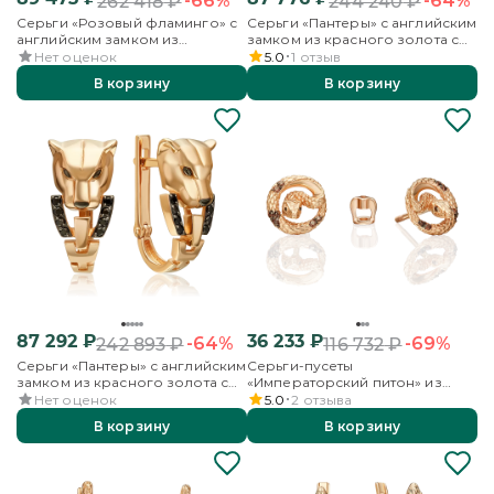
-66%
-64%
262 418
₽
244 240
₽
Серьги «Розовый фламинго» с
Серьги «Пантеры» с английским
английским замком из
замком из красного золота с
красного золота с гранатами и
фианитами
Нет оценок
5.0
1
отзыв
эмалью
В корзину
В корзину
87 292
₽
36 233
₽
-64%
-69%
242 893
₽
116 732
₽
Серьги «Пантеры» с английским
Серьги-пусеты
замком из красного золота с
«Императорский питон» из
фианитами
красного золота с фианитами
Нет оценок
5.0
2
отзыва
В корзину
В корзину