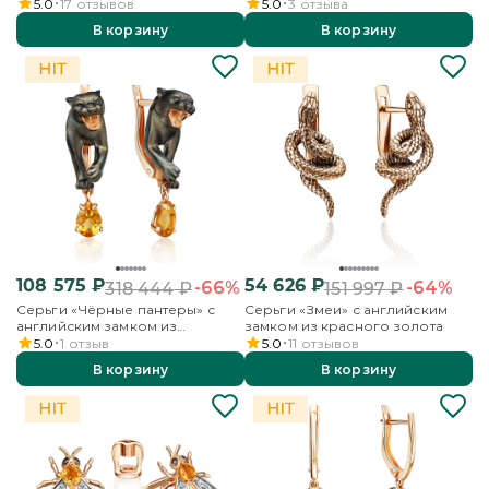
красного золота с фианитом
красного золота с гранатом
5.0
17
отзывов
5.0
3
отзыва
В корзину
В корзину
108 575
₽
54 626
₽
-66%
-64%
318 444
₽
151 997
₽
Серьги «Чёрные пантеры» с
Серьги «Змеи» с английским
английским замком из
замком из красного золота
красного золота с цитрином
5.0
1
отзыв
5.0
11
отзывов
В корзину
В корзину