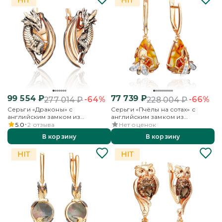
99 554
₽
77 739
₽
-64%
-66%
277 014
₽
228 004
₽
Серьги «Драконы» с
Серьги «Пчёлы на сотах» с
английским замком из
английским замком из
красного золота
красного золота с янтарём и
5.0
2
отзыва
Нет оценок
бесцветными топазами
В корзину
В корзину