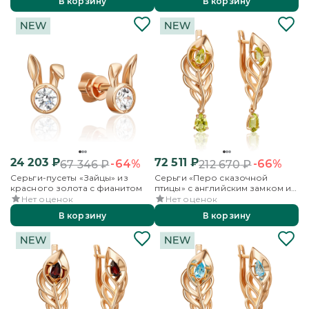
В корзину
В корзину
24 203
₽
72 511
₽
-64%
-66%
67 346
₽
212 670
₽
Серьги-пусеты «Зайцы» из
Серьги «Перо сказочной
красного золота с фианитом
птицы» с английским замком из
красного золота с
Нет оценок
Нет оценок
хризолитами
В корзину
В корзину