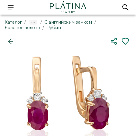
Каталог
/
/
С английским замком
/
Красное золото
/
Рубин