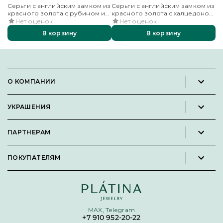
Серьги с английским замком из
Серьги с английским замком из
Се
красного золота с рубином и
красного золота с халцедоном
кр
бриллиантами
и фианитами
и
Нет оценок
Нет оценок
В корзину
В корзину
О КОМПАНИИ
Новости и пресс-релизы
УКРАШЕНИЯ
Вакансии
Каталог
Философия
ПАРТНЕРАМ
Кольца
Контакты
Стать партнёром
Серьги
Пользовательское соглашение
ПОКУПАТЕЛЯМ
Личный кабинет партнера
Подвески
Политика конфиденциальности
Подарочные сертификаты
Броши
Карта сайта
Бонусная программа
Цепи
Условия кредитования и рассрочки
MAX, Telegram
Покупка долями
+7 910 952-20-22