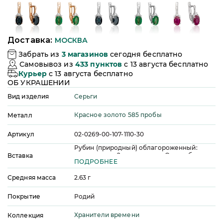
Доставка:
МОСКВА
Забрать из
3
магазинов
сегодня бесплатно
Самовывоз из
433
пунктов
c 13 августа бесплатно
Курьер
c 13 августа бесплатно
ОБ УКРАШЕНИИ
Серьги
Вид изделия
Красное золото 585 пробы
Металл
Артикул
02-0269-00-107-1110-30
Рубин (природный) облагороженный:
количество - 2 шт, огранка - Овал, общая
Вставка
ПОДРОБНЕЕ
масса - 2,03 ct, цвет - 2, чистота - 2
Бриллиант (природный): количество - 2 шт,
Средняя масса
огранка - Круг, общая масса - 0,07 ct, цвет -
2.63
г
3, чистота - 5, качество огранки - А
Бриллиант (природный): количество - 4 шт,
Покрытие
Родий
огранка - Круг, общая масса - 0,03 ct, цвет -
4, чистота - 5, качество огранки - А
Хранители времени
Коллекция