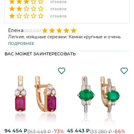
отзывов
отзывов
отзывов
Елена
03.02.2022
Легкие, изящные сережки. Камни крупные и очень
хорошо смотрятся
ПОДРОБНЕЕ
ВАС МОЖЕТ ЗАИНТЕРЕСОВАТЬ
94 454
₽
45 443
₽
9
-73%
-66%
353 449
₽
133 280
₽