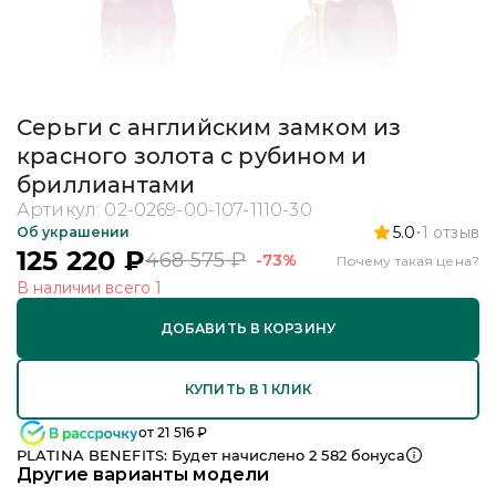
Серьги с английским замком из
красного золота с рубином и
бриллиантами
Артикул:
02-0269-00-107-1110-30
5.0
1
отзыв
Об украшении
125 220
₽
468 575
₽
-73%
Почему такая цена?
В наличии
всего
1
ДОБАВИТЬ В КОРЗИНУ
КУПИТЬ В 1 КЛИК
от
21 516
₽
PLATINA BENEFITS: Будет начислено
2 582
бонуса
Другие варианты модели