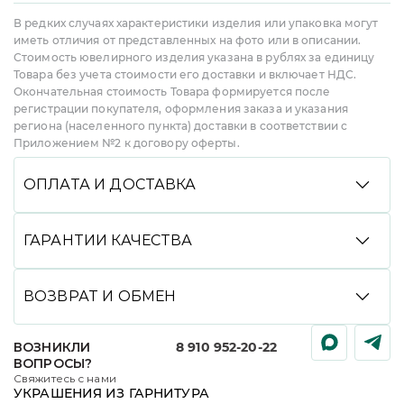
В редких случаях характеристики изделия или упаковка могут
иметь отличия от представленных на фото или в описании.
Стоимость ювелирного изделия указана в рублях за единицу
Товара без учета стоимости его доставки и включает НДС.
Окончательная стоимость Товара формируется после
регистрации покупателя, оформления заказа и указания
региона (населенного пункта) доставки в соответствии с
Приложением №2 к договору оферты.
ОПЛАТА И ДОСТАВКА
Вы можете произвести оплату удобным способом:
банковской картой онлайн, через СБП, Долями,
ГАРАНТИИ КАЧЕСТВА
в кредит или рассрочку со Сбером, с помощью
сервиса Яндекс Сплит, а также при получении
Мы гарантируем высокое качество всей нашей
(наличными или картой). Мы доставляем заказы
продукции. Подтверждениями подлинности
ВОЗВРАТ И ОБМЕН
службами CDEK и DPD до пункта выдачи или
украшений являются именник завода изготовителя,
курьером до двери, срок доставки зависит
нанесенный на каждое изделие, фирменная бирка
Вы можете вернуть или обменять любое наше
от региона.
со всей обязательной информацией, клеймо
ВОЗНИКЛИ
8 910 952-20-22
украшение, купленное дистанционно, в течение
пробирной инспекции (для изделий, подлежащих
ЭКСПРЕСС-ДОСТАВКА:
Для некоторых регионов
ВОПРОСЫ?
7 дней с момента получения товара. Просто
обязательному клеймению) и уникальный
доступна услуга платной экспресс-доставки,
Свяжитесь с нами
оформите заявку на возврат или обмен в личном
идентификационный номер украшения,
информацию об этом можно найти в корзине при
УКРАШЕНИЯ ИЗ ГАРНИТУРА
кабинете, дождитесь ее подтверждения