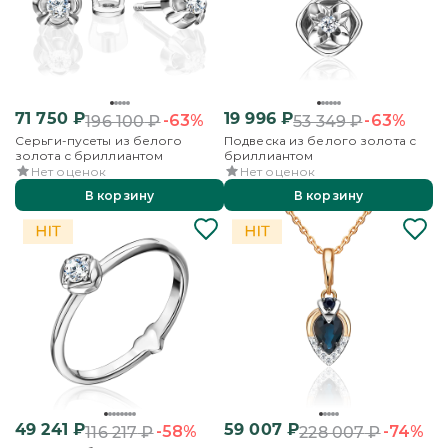
71 750
₽
19 996
₽
-63%
-63%
196 100
₽
53 349
₽
Серьги-пусеты из белого
Подвеска из белого золота с
золота с бриллиантом
бриллиантом
Нет оценок
Нет оценок
В корзину
В корзину
49 241
₽
59 007
₽
-58%
-74%
116 217
₽
228 007
₽