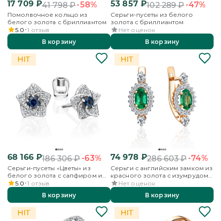
17 709
₽
53 857
₽
-58%
-47%
41 798
₽
102 289
₽
Помолвочное кольцо из
Серьги-пусеты из белого
белого золота с бриллиантом
золота с бриллиантом
5.0
1
отзыв
Нет оценок
В корзину
В корзину
68 166
₽
74 978
₽
-63%
-74%
186 306
₽
286 603
₽
Серьги-пусеты «Цветы» из
Серьги с английским замком из
белого золота с сапфиром и
красного золота с изумрудом
бриллиантами
и бриллиантами
5.0
1
отзыв
Нет оценок
В корзину
В корзину