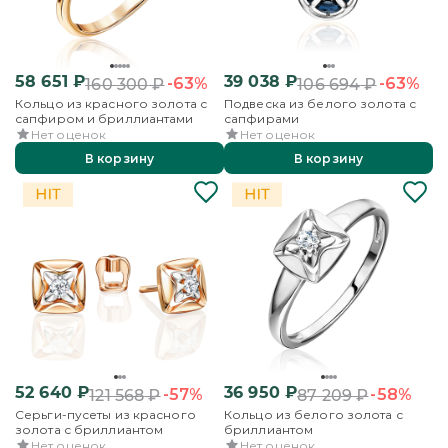
58 651
₽
39 038
₽
-63%
-63%
160 300
₽
106 694
₽
Кольцо из красного золота с
Подвеска из белого золота с
сапфиром и бриллиантами
сапфирами
Нет оценок
Нет оценок
В корзину
В корзину
52 640
₽
36 950
₽
-57%
-58%
121 568
₽
87 209
₽
Серьги-пусеты из красного
Кольцо из белого золота с
золота с бриллиантом
бриллиантом
Нет оценок
Нет оценок