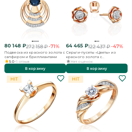
80 148
₽
64 465
₽
-71%
-47%
272 158
₽
122 437
₽
Подвеска из красного золота с
Серьги-пусеты «Цветы» из
сапфиром и бриллиантами
красного золота с
бриллиантами
5.0
1
отзыв
Нет оценок
В корзину
В корзину