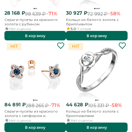
28 168
₽
30 927
₽
-71%
-58%
98 639
₽
72 992
₽
Серьги-пусеты из красного
Кольцо из белого золота с
золота с рубином
бриллиантом
Нет оценок
5.0
1
отзыв
В корзину
В корзину
84 891
₽
44 628
₽
-71%
-58%
288 265
₽
105 331
₽
Серьги-пусеты из красного
Кольцо из белого золота с
золота с сапфиром и
бриллиантами
бриллиантами
Нет оценок
Нет оценок
В корзину
В корзину