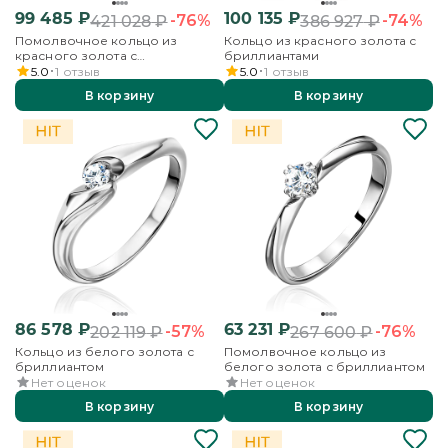
99 485
₽
100 135
₽
-76%
-74%
421 028
₽
386 927
₽
Помолвочное кольцо из
Кольцо из красного золота с
красного золота с
бриллиантами
бриллиантом
5.0
1
отзыв
5.0
1
отзыв
В корзину
В корзину
86 578
₽
63 231
₽
-57%
-76%
202 119
₽
267 600
₽
Кольцо из белого золота с
Помолвочное кольцо из
бриллиантом
белого золота с бриллиантом
Нет оценок
Нет оценок
В корзину
В корзину