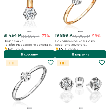
31 454
₽
19 899
₽
-77%
-58%
135 564
₽
46 966
₽
Подвеска из
Помолвочное кольцо из
комбинированного золота с
красного золота с
бриллиантом
бриллиантом
5.0
1
отзыв
5.0
3
отзыва
В корзину
В корзину