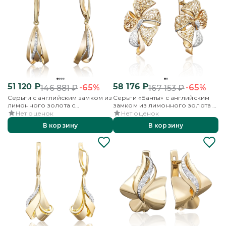
51 120
₽
58 176
₽
-65%
-65%
146 881
₽
167 153
₽
Серьги с английским замком из
Серьги «Банты» с английским
лимонного золота с
замком из лимонного золота с
фианитами
фианитами
Нет оценок
Нет оценок
В корзину
В корзину