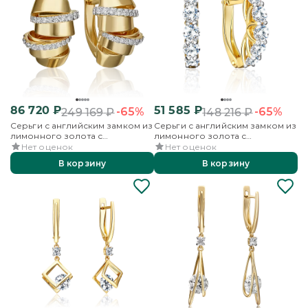
86 720
₽
51 585
₽
-65%
-65%
249 169
₽
148 216
₽
Серьги с английским замком из
Серьги с английским замком из
лимонного золота с
лимонного золота с
фианитами
фианитами
Нет оценок
Нет оценок
В корзину
В корзину