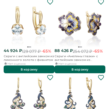
44 924
₽
88 426
₽
-65%
-65%
129 077
₽
254 072
₽
Серьги с английским замком из
Серьги «Анютины глазки» с
лимонного золота с фианитом
английским замком из
лимонного золота с
Нет оценок
Нет оценок
фианитами и эмалью
В корзину
В корзину