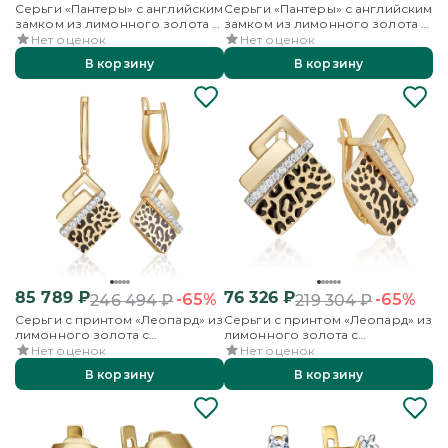
Серьги «Пантеры» с английским
Серьги «Пантеры» с английским
замком из лимонного золота с
замком из лимонного золота с
фианитами
фианитами
Нет оценок
Нет оценок
В корзину
В корзину
85 789
₽
76 326
₽
-65%
-65%
246 494
₽
219 304
₽
Серьги с принтом «Леопард» из
Серьги с принтом «Леопард» из
лимонного золота с
лимонного золота с
фианитами и эмалью
фианитами и эмалью
Нет оценок
Нет оценок
В корзину
В корзину