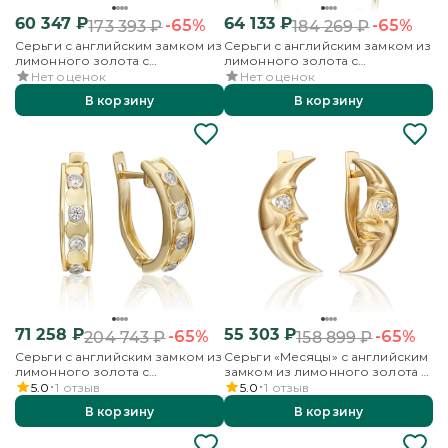
60 347
₽
64 133
₽
-65%
-65%
173 393
₽
184 269
₽
Серьги с английским замком из
Серьги с английским замком из
лимонного золота с
лимонного золота с
фианитами
фианитами
Нет оценок
Нет оценок
В корзину
В корзину
71 258
₽
55 303
₽
-65%
-65%
204 743
₽
158 899
₽
Серьги с английским замком из
Серьги «Месяцы» с английским
лимонного золота с
замком из лимонного золота с
фианитами
фианитом
5.0
1
отзыв
5.0
1
отзыв
В корзину
В корзину