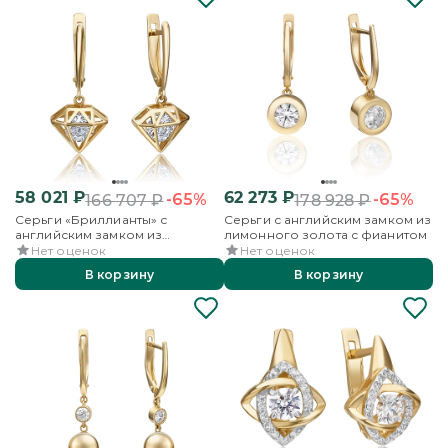
58 021
₽
62 273
₽
-65%
-65%
166 707
₽
178 928
₽
Серьги «Бриллианты» с
Серьги с английским замком из
английским замком из
лимонного золота с фианитом
лимонного золота с фианитом
Нет оценок
Нет оценок
В корзину
В корзину