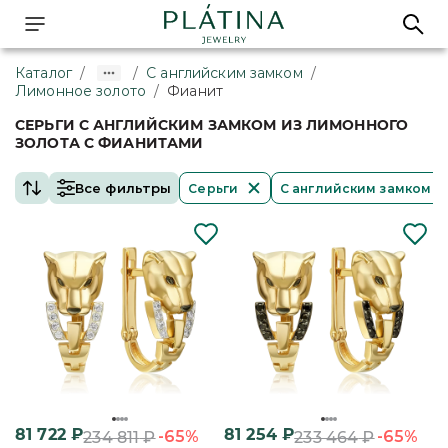
Каталог
/
/
С английским замком
/
Лимонное золото
/
Фианит
СЕРЬГИ С АНГЛИЙСКИМ ЗАМКОМ ИЗ ЛИМОННОГО
ЗОЛОТА С ФИАНИТАМИ
Все фильтры
Серьги
С английским замком
81 722
₽
81 254
₽
-65%
-65%
234 811
₽
233 464
₽