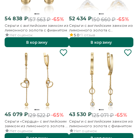
54 838
₽
52 434
₽
-65%
-65%
157 563
₽
150 660
₽
Серьги с английским замком из
Серьги с английским замком из
лимонного золота с фианитом
лимонного золота с
фианитами
Нет оценок
5.0
1
отзыв
В корзину
В корзину
45 079
₽
43 530
₽
-65%
-65%
129 522
₽
125 071
₽
Серьги «Сердца» с английским
Серьги с английским замком из
замком из лимонного золота с
лимонного золота с фианитом
фианитом
Нет оценок
Нет оценок