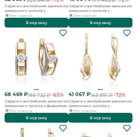
220 641
₽
177 405
₽
Серьги с английским замком из
Серьги с английским замком из
лимонного золота с
лимонного золота с
фианитами
фианитами
Нет оценок
Нет оценок
В корзину
В корзину
68 469
₽
41 067
₽
-65%
-72%
196 732
₽
145 991
₽
Серьги с английским замком из
Серьги с английским замком из
лимонного золота с фианитом
лимонного золота с
фианитами
Нет оценок
Нет оценок
В корзину
В корзину