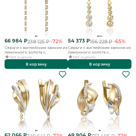
66 984
₽
54 373
₽
-72%
-65%
238 125
₽
156 228
₽
Серьги с английским замком из
Серьги с английским замком из
лимонного золота с
лимонного золота с
фианитами
фианитами
Нет оценок
Нет оценок
В корзину
В корзину
62 066
₽
49 904
₽
-72%
-72%