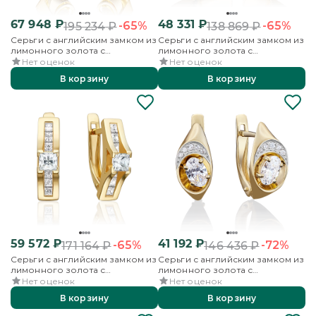
67 948
₽
48 331
₽
-65%
-65%
195 234
₽
138 869
₽
Серьги с английским замком из
Серьги с английским замком из
лимонного золота с
лимонного золота с
фианитами
фианитами
Нет оценок
Нет оценок
В корзину
В корзину
59 572
₽
41 192
₽
-65%
-72%
171 164
₽
146 436
₽
Серьги с английским замком из
Серьги с английским замком из
лимонного золота с
лимонного золота с
фианитами
фианитами
Нет оценок
Нет оценок
В корзину
В корзину