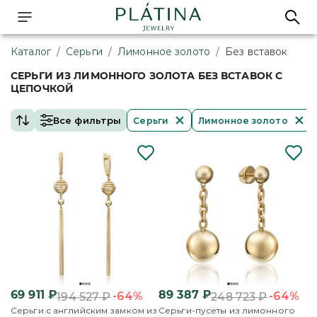
Каталог
/
Серьги
/
Лимонное золото
/
Без вставок
СЕРЬГИ ИЗ ЛИМОННОГО ЗОЛОТА БЕЗ ВСТАВОК С
ЦЕПОЧКОЙ
Все фильтры
Серьги
Лимонное золото
69 911
₽
89 387
₽
-64%
-64%
194 527
₽
248 723
₽
Серьги с английским замком из
Серьги-пусеты из лимонного