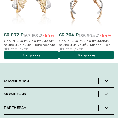
60 072
₽
66 704
₽
7
-64%
-64%
167 153
₽
185 604
₽
Серьги «Банты» с английским
Серьги «Банты» с английским
Се
замком из лимонного золота с
замком из комбинированного
за
фианитами
золота с фианитами
ф
Нет оценок
Нет оценок
В корзину
В корзину
О КОМПАНИИ
Новости и пресс-релизы
УКРАШЕНИЯ
Вакансии
Каталог
Философия
ПАРТНЕРАМ
Кольца
Контакты
Стать партнёром
Серьги
Пользовательское соглашение