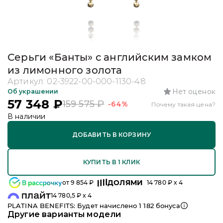
Серьги «Банты» с английским замком
из лимонного золота
Артикул:
02-3922-00-000-1130-48
Нет оценок
Об украшении
57 348
₽
159 575
₽
-64%
Почему такая цена?
В наличии
ДОБАВИТЬ В КОРЗИНУ
КУПИТЬ В 1 КЛИК
ДОЛЯМИ
от
9 854
₽
14 780
₽ x 4
14 780,5
₽ x 4
PLATINA BENEFITS: Будет начислено
1 182
бонуса
Другие варианты модели