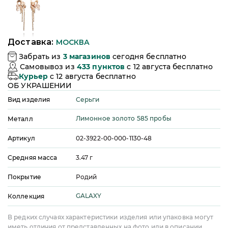
Доставка:
МОСКВА
Забрать из
3
магазинов
сегодня бесплатно
Самовывоз из
433
пунктов
c 12 августа бесплатно
Курьер
c 12 августа бесплатно
ОБ УКРАШЕНИИ
Серьги
Вид изделия
Лимонное золото 585 пробы
Металл
Артикул
02-3922-00-000-1130-48
Средняя масса
3.47
г
Покрытие
Родий
GALAXY
Коллекция
В редких случаях характеристики изделия или упаковка могут
иметь отличия от представленных на фото или в описании.