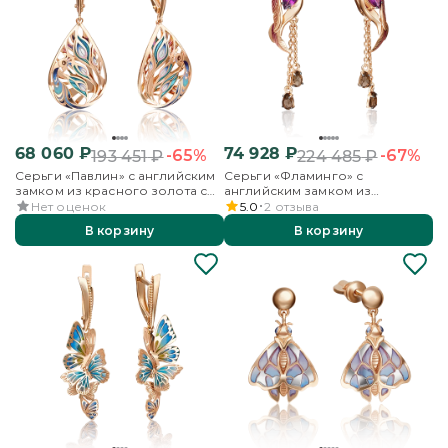
68 060
₽
74 928
₽
-65%
-67%
193 451
₽
224 485
₽
Серьги «Павлин» с английским
Серьги «Фламинго» с
замком из красного золота с
английским замком из
эмалью
красного золота с гранатом,
Нет оценок
5.0
2
отзыва
кварцем дымчатым и эмалью
В корзину
В корзину