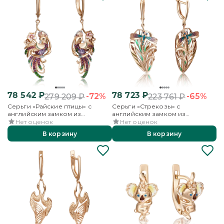
78 542
₽
78 723
₽
-72%
-65%
279 209
₽
223 761
₽
Серьги «Райские птицы» с
Серьги «Стрекозы» с
английским замком из
английским замком из
красного золота с миксом
красного золота с эмалью
Нет оценок
Нет оценок
камней и эмалью
В корзину
В корзину