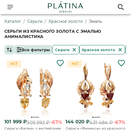
Каталог
/
Серьги
/
Красное золото
/
Эмаль
СЕРЬГИ ИЗ КРАСНОГО ЗОЛОТА С ЭМАЛЬЮ
АНИМАЛИСТИКА
Все фильтры
Серьги
Красное золото
Э
101 999
₽
144 020
₽
-67%
-67%
305 592
₽
431 484
₽
Серьги «Белки» с английским
Серьги «Фениксы» из красного