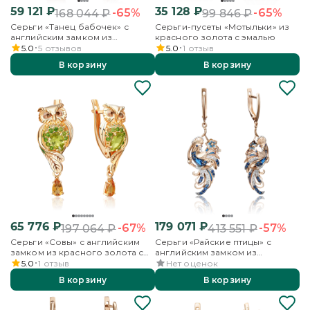
59 121
₽
35 128
₽
-65%
-65%
168 044
₽
99 846
₽
Серьги «Танец бабочек» с
Серьги-пусеты «Мотыльки» из
английским замком из
красного золота с эмалью
красного золота с эмалью
5.0
5
отзывов
5.0
1
отзыв
В корзину
В корзину
65 776
₽
179 071
₽
-67%
-57%
197 064
₽
413 551
₽
Серьги «Совы» с английским
Серьги «Райские птицы» с
замком из красного золота с
английским замком из
миксом камней и эмалью
красного золота с сапфирами,
5.0
1
отзыв
Нет оценок
бриллиантами и эмалью
В корзину
В корзину