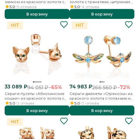
замком из красного золота с
золота с гранатами, цитринами
цитрином и эмалью
и эмалью
5.0
5
отзывов
5.0
4
отзыва
В корзину
В корзину
33 089
₽
74 983
₽
-65%
-72%
94 051
₽
266 560
₽
Серьги-пусеты «Абиссинские
Серьги-джекеты «Стрекозы» из
кошки» из красного золота с
красного золота с топазами и
эмалью
эмалью
5.0
2
отзыва
5.0
2
отзыва
В корзину
В корзину