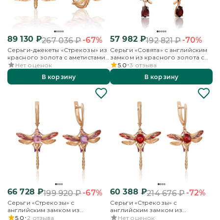
89 130
₽
57 982
₽
-67%
-70%
267 036
₽
192 821
₽
Серьги-джекеты «Стрекозы» из
Серьги «Совята» с английским
красного золота с аметистами
замком из красного золота с
и эмалью
гранатом и эмалью
Нет оценок
5.0
3
отзыва
В корзину
В корзину
66 728
₽
60 388
₽
-67%
-72%
199 920
₽
214 676
₽
Серьги «Стрекозы» с
Серьги «Стрекозы» с
английским замком из
английским замком из
красного золота с аметистом и
красного золота с гранатом и
5.0
2
отзыва
Нет оценок