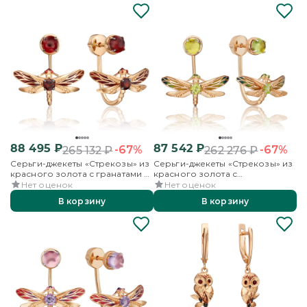
88 495
₽
87 542
₽
-67%
-67%
265 132
₽
262 276
₽
Серьги-джекеты «Стрекозы» из
Серьги-джекеты «Стрекозы» из
красного золота с гранатами и
красного золота с
эмалью
хризолитами и эмалью
Нет оценок
Нет оценок
В корзину
В корзину