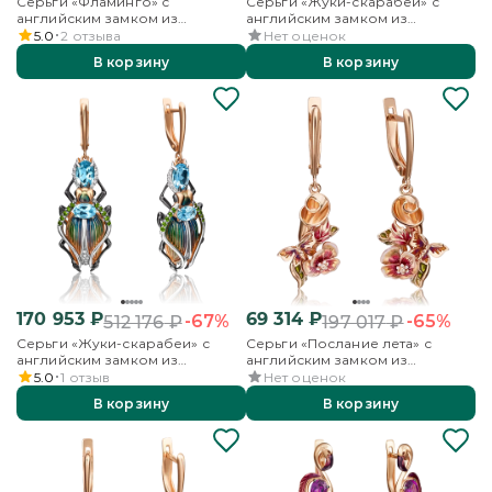
Серьги «Фламинго» с
Серьги «Жуки-скарабеи» с
английским замком из
английским замком из
красного золота с аметистом,
красного золота с миксом
5.0
2
отзыва
Нет оценок
бесцветными топазами и
камней и эмалью
В корзину
В корзину
эмалью
170 953
₽
69 314
₽
-67%
-65%
512 176
₽
197 017
₽
Серьги «Жуки-скарабеи» с
Серьги «Послание лета» с
английским замком из
английским замком из
красного золота с миксом
красного золота с эмалью
5.0
1
отзыв
Нет оценок
камней и эмалью
В корзину
В корзину