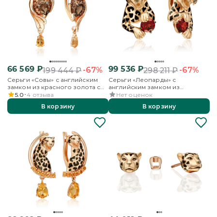
66 569
₽
99 536
₽
-67%
-67%
199 444
₽
298 211
₽
Серьги «Совы» с английским
Серьги «Леопарды» с
замком из красного золота с
английским замком из
кварцем дымчатым, цитринами
красного золота с гранатом и
5.0
4
отзыва
Нет оценок
и эмалью
эмалью
В корзину
В корзину