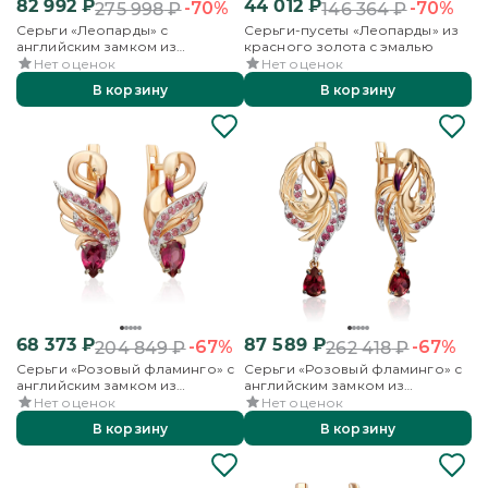
82 992
₽
44 012
₽
-70%
-70%
275 998
₽
146 364
₽
Серьги «Леопарды» с
Серьги-пусеты «Леопарды» из
английским замком из
красного золота с эмалью
красного золота с цитринами и
Нет оценок
Нет оценок
эмалью
В корзину
В корзину
68 373
₽
87 589
₽
-67%
-67%
204 849
₽
262 418
₽
Серьги «Розовый фламинго» с
Серьги «Розовый фламинго» с
английским замком из
английским замком из
красного золота с гранатами и
красного золота с гранатами и
Нет оценок
Нет оценок
эмалью
эмалью
В корзину
В корзину