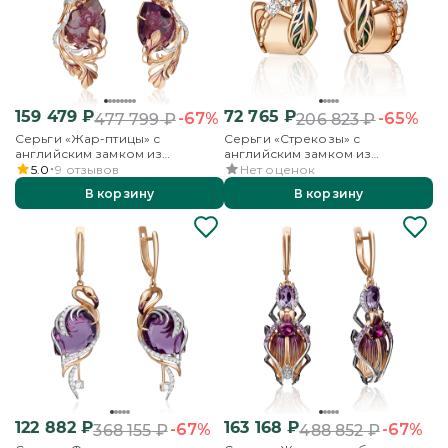
159 479
₽
72 765
₽
-67%
-65%
477 799
₽
206 823
₽
Серьги «Жар-птицы» с
Серьги «Стрекозы» с
английским замком из
английским замком из
красного золота с аметистом,
красного золота с фианитами и
5.0
9
отзывов
Нет оценок
бесцветными топазами и
эмалью
В корзину
В корзину
эмалью
122 882
₽
163 168
₽
-67%
-67%
368 155
₽
488 852
₽