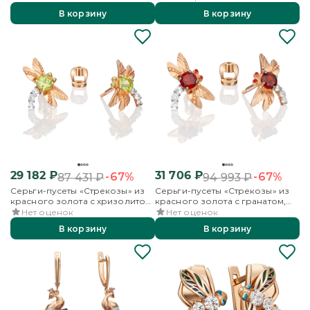
эмалью
эмалью
В корзину
В корзину
29 182
₽
31 706
₽
-67%
-67%
87 431
₽
94 993
₽
Серьги-пусеты «Стрекозы» из
Серьги-пусеты «Стрекозы» из
красного золота с хризолитом,
красного золота с гранатом,
бесцветными топазами и
бесцветными топазами и
Нет оценок
Нет оценок
эмалью
эмалью
В корзину
В корзину