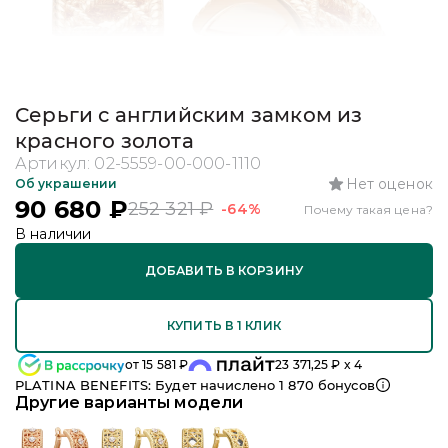
Серьги с английским замком из
красного золота
Артикул:
02-5559-00-000-1110
Нет оценок
Об украшении
90 680
₽
252 321
₽
-64%
Почему такая цена?
В наличии
ДОБАВИТЬ В КОРЗИНУ
КУПИТЬ В 1 КЛИК
от
15 581
₽
23 371,25
₽ x 4
PLATINA BENEFITS: Будет начислено
1 870
бонусов
Другие варианты модели