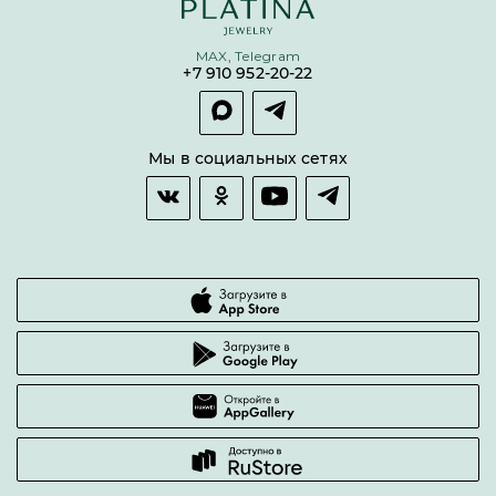
Бонусная программа
Цепи
Условия кредитования и рассрочки
MAX, Telegram
Покупка долями
+7 910 952-20-22
Покупка в сплит
Оплата и доставка
Возврат товара
Мы в социальных сетях
Гарантии качества
Часто задаваемые вопросы