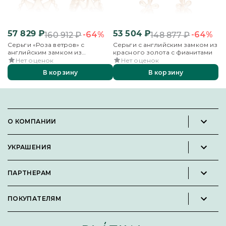
57 829
₽
53 504
₽
4
-64%
-64%
160 912
₽
148 877
₽
Серьги «Роза ветров» с
Серьги с английским замком из
Се
английским замком из
красного золота с фианитами
кр
красного золота с фианитом
Нет оценок
Нет оценок
В корзину
В корзину
О КОМПАНИИ
Новости и пресс-релизы
УКРАШЕНИЯ
Вакансии
Каталог
Философия
ПАРТНЕРАМ
Кольца
Контакты
Стать партнёром
Серьги
Пользовательское соглашение
ПОКУПАТЕЛЯМ
Личный кабинет партнера
Подвески
Политика конфиденциальности
Подарочные сертификаты
Броши
Карта сайта