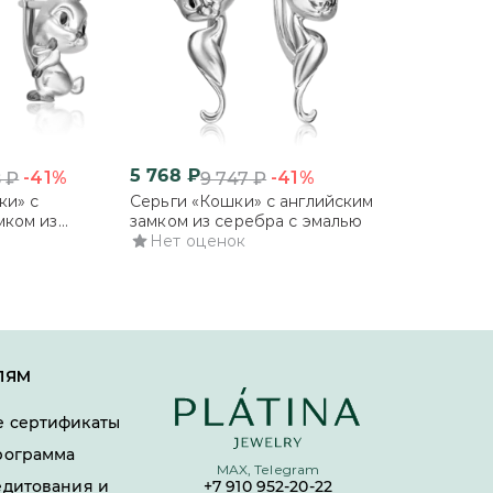
5 768
₽
6 567
₽
-41%
-41%
8
₽
9 747
₽
11 0
ки» с
Серьги «Кошки» с английским
Серьги «Кошк
мком из
замком из серебра с эмалью
замком из се
лью
Нет оценок
Нет оцено
ЛЯМ
 сертификаты
рограмма
MAX, Telegram
едитования и
+7 910 952-20-22