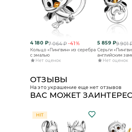
4 180
₽
5 859
₽
-41%
7 064
₽
9 901
Кольцо «Пингвин» из серебра
Серьги «Пингви
с эмалью
английским зам
Нет оценок
серебра с эмал
Нет оценок
ОТЗЫВЫ
На это украшение еще нет отзывов
ВАС МОЖЕТ ЗАИНТЕРЕ