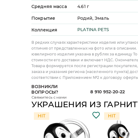
Средняя масса
4.61
г
Покрытие
Родий, Эмаль
PLATINA PETS
Коллекция
В редких случаях характеристики изделия или упако
отличия от представленных на фото или в описании.
ювелирного изделия указана в рублях за единицу То
стоимости его доставки и включает НДС. Окончател
Товара формируется после регистрации покупателя
заказа и указания региона (населенного пункта) дос
соответствии с Приложением №2 к договору оферты
ВОЗНИКЛИ
8 910 952-20-22
ВОПРОСЫ?
Свяжитесь с нами
УКРАШЕНИЯ ИЗ ГАРНИТ