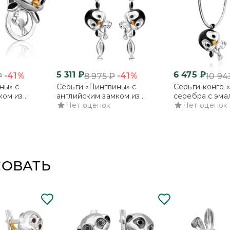
с частичным выбором, в этом случае Вы
своего заказа. Укажите необходимость ч
ПОДРОБНЕЕ
5 311
₽
6 475
₽
-41%
-41%
₽
8 975
₽
10 94
ны» с
Серьги «Пингвины» с
Серьги-конго 
ком из
английским замком из
серебра с эма
ью
серебра с эмалью
Нет оценок
Нет оценок
СОВАТЬ