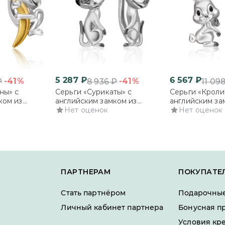
5 287
₽
6 567
₽
-41%
-41%
₽
8 936
₽
11 09
ны» с
Серьги «Сурикаты» с
Серьги «Кроли
ком из
английским замком из
английским за
ью
серебра с эмалью
Нет оценок
серебра с эма
Нет оценок
ПАРТНЕРАМ
ПОКУПАТЕ
Стать партнёром
Подарочные
Личный кабинет партнера
Бонусная п
Условия кр