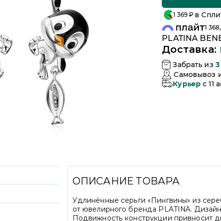
в Спли
1 369
₽
1 368
PLATINA BENE
Доставка:
Забрать из
3
Самовывоз 
Курьер
c 11 
ОПИСАНИЕ ТОВАРА
Удлинённые серьги «Пингвины» из сере
от ювелирного бренда PLATINA. Дизайн
Подвижность конструкции привносит ди