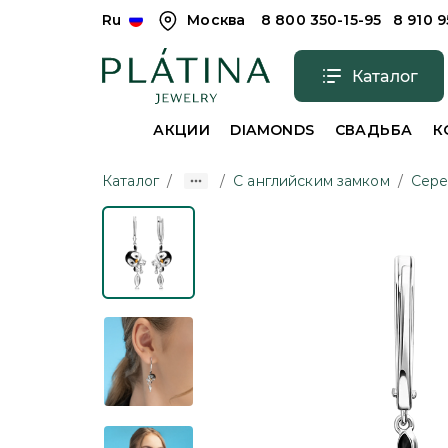
Ru
Москва
8 800 350-15-95
8 910 
Каталог
АКЦИИ
DIAMONDS
СВАДЬБА
К
Каталог
/
/
С английским замком
/
Сер