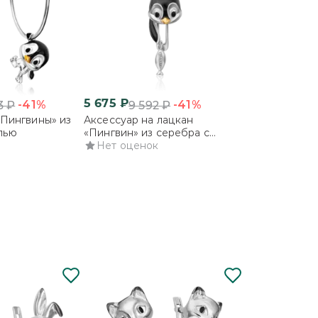
 сможете приобрести не все украшения
астичного выбора в комментарии к заказу.
5 675
₽
-41%
-41%
3
₽
9 592
₽
«Пингвины» из
Аксессуар на лацкан
лью
«Пингвин» из серебра с
эмалью
Нет оценок