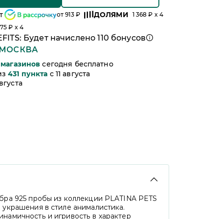
т
ДОЛЯМИ
от
913
₽
1 368
₽ x 4
,75
₽ x 4
FITS: Будет начислено
110
бонусов
МОСКВА
магазинов
сегодня бесплатно
из
431
пункта
c 11 августа
августа
бра 925 пробы из коллекции PLATINA PETS
 украшения в стиле анималистика.
намичность и игривость в характер