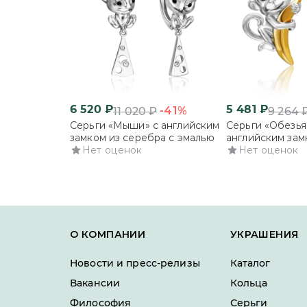
6 520
₽
5 481
₽
-41%
11 020
₽
9 264
Серьги «Мыши» с английским
Серьги «Обезья
замком из серебра с эмалью
английским зам
Нет оценок
серебра с эмал
Нет оценок
О КОМПАНИИ
УКРАШЕНИЯ
Новости и пресс-релизы
Каталог
Вакансии
Кольца
Философия
Серьги