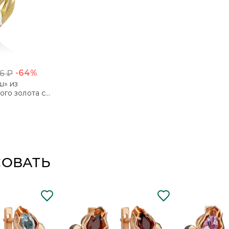
ПОДРОБНЕЕ
-64%
36
₽
» из
го золота с
СОВАТЬ