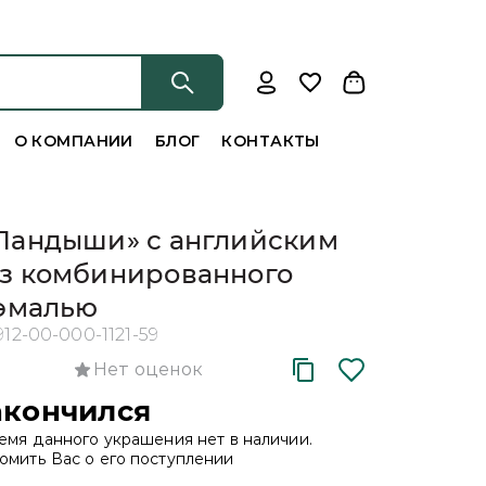
О КОМПАНИИ
БЛОГ
КОНТАКТЫ
Ландыши» с английским
из комбинированного
 эмалью
912-00-000-1121-59
Нет оценок
акончился
емя данного украшения нет в наличии.
мить Вас о его поступлении