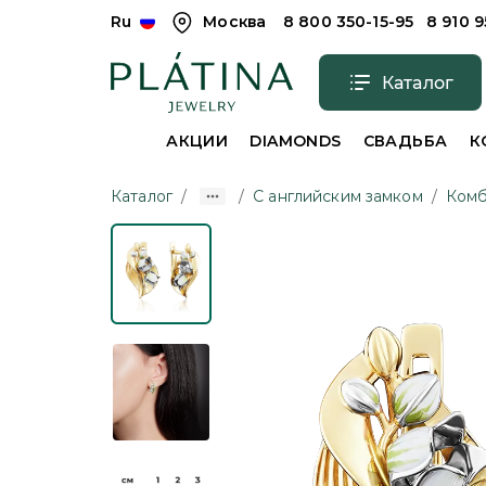
Ru
Москва
8 800 350-15-95
8 910 
Каталог
АКЦИИ
DIAMONDS
СВАДЬБА
К
Каталог
/
/
С английским замком
/
Комб