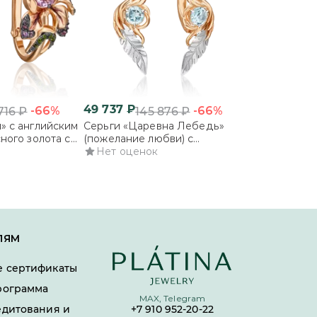
49 737
₽
73 867
₽
-66%
-66%
716
₽
145 876
₽
216
» с английским
Серьги «Царевна Лебедь»
Серьги «Коли
ного золота с
(пожелание любви) с
любви) с анг
хромдиопсидами
английским замком из
Нет оценок
из комбиниро
5.0
1
отзыв
комбинированного золота с
топазом и эм
топазом
ЛЯМ
 сертификаты
рограмма
MAX, Telegram
едитования и
+7 910 952-20-22