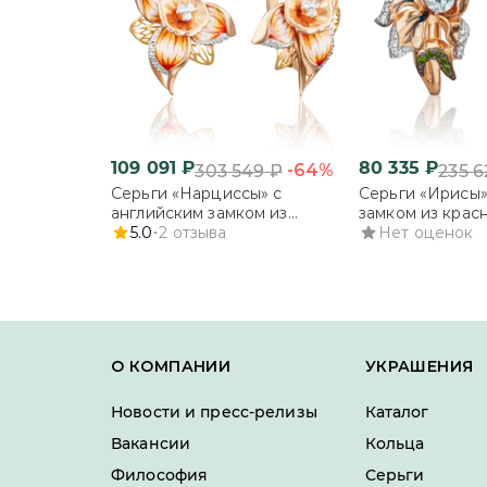
109 091
₽
80 335
₽
-64%
303 549
₽
235 6
Серьги «Нарциссы» с
Серьги «Ирисы»
английским замком из
замком из красн
комбинированного золота с
5.0
2
отзыва
миксом камней 
Нет оценок
фианитами и эмалью
О КОМПАНИИ
УКРАШЕНИЯ
Новости и пресс-релизы
Каталог
Вакансии
Кольца
Философия
Серьги