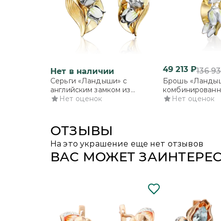
49 213
₽
136 9
Нет в наличии
Серьги «Ландыши» с
Брошь «Ландыш
английским замком из
комбинированно
комбинированного золота с
Нет оценок
эмалью
Нет оценок
эмалью
ОТЗЫВЫ
На это украшение еще нет отзывов
ВАС МОЖЕТ ЗАИНТЕРЕ