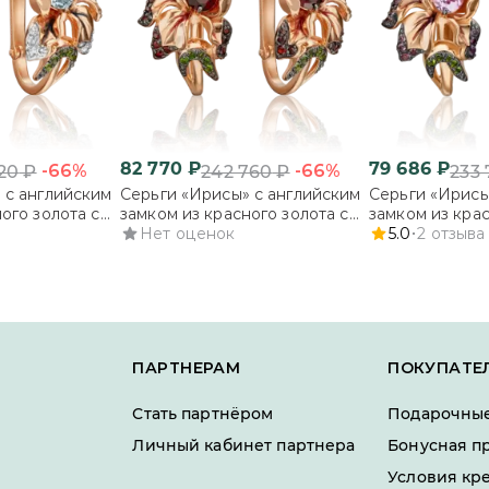
82 770
₽
79 686
₽
-66%
-66%
20
₽
242 760
₽
233 
 с английским
Серьги «Ирисы» с английским
Серьги «Ирисы
ого золота с
замком из красного золота с
замком из крас
и эмалью
гранатами, хромдиопсидами и
Нет оценок
аметистами, 
5.0
2
отзыва
эмалью
и эмалью
ПАРТНЕРАМ
ПОКУПАТЕ
Стать партнёром
Подарочные
Личный кабинет партнера
Бонусная п
Условия кр