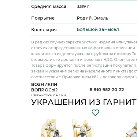
Средняя масса
3.89
г
Покрытие
Родий, Эмаль
Большой замысел
Коллекция
В редких случаях характеристики изделия или упако
отличия от представленных на фото или в описании.
ювелирного изделия указана в рублях за единицу То
стоимости его доставки и включает НДС. Окончател
Товара формируется после регистрации покупателя
заказа и указания региона (населенного пункта) дос
соответствии с Приложением №2 к договору оферты
ВОЗНИКЛИ
8 910 952-20-22
ВОПРОСЫ?
Свяжитесь с нами
УКРАШЕНИЯ ИЗ ГАРНИТ