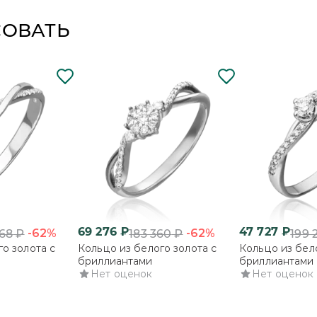
СОВАТЬ
69 276
₽
47 727
₽
-62%
-62%
068
₽
183 360
₽
199 
о золота с
Кольцо из белого золота с
Кольцо из бело
бриллиантами
бриллиантами
Нет оценок
Нет оценок