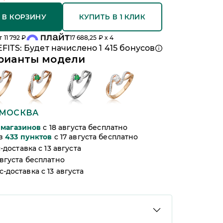
 В КОРЗИНУ
КУПИТЬ В 1 КЛИК
т
11 792
₽
17 688,25
₽ x 4
FITS: Будет начислено
1 415
бонусов
рианты модели
МОСКВА
магазинов
c 18 августа бесплатно
из
433
пунктов
c 17 августа бесплатно
-доставка c 13 августа
августа бесплатно
-доставка c 13 августа