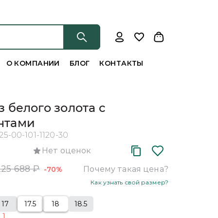
О КОМПАНИИ
БЛОГ
КОНТАКТЫ
з белого золота с
нтами
525-00-101-1120-30
Нет оценок
225 688
₽
Почему такая цена?
-70%
Как узнать свой размер?
17
17.5
18
18.5
о
1