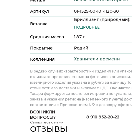
Артикул
01-1525-00-101-1120-30
Бриллиант (природный): к
Вставка
шт, огранка - Круг (57 гр
ПОДРОБНЕЕ
масса - 0,11 ct, цвет - 3, чис
качество огранки - А
Средняя масса
1.87
г
Бриллиант (природный): 
шт, огранка - Круг (57 гр
Покрытие
Родий
масса - 0,09 ct, цвет - 4, чи
качество огранки - А
Хранители времени
Коллекция
В редких случаях характеристики изделия или упако
отличия от представленных на фото или в описании.
ювелирного изделия указана в рублях за единицу То
стоимости его доставки и включает НДС. Окончател
Товара формируется после регистрации покупателя
заказа и указания региона (населенного пункта) дос
соответствии с Приложением №2 к договору оферты
ВОЗНИКЛИ
8 910 952-20-22
ВОПРОСЫ?
Свяжитесь с нами
ОТЗЫВЫ