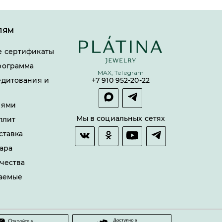
ЛЯМ
 сертификаты
рограмма
MAX, Telegram
едитования и
+7 910 952-20-22
лями
Мы в социальных сетях
плит
ставка
ара
чества
ваемые