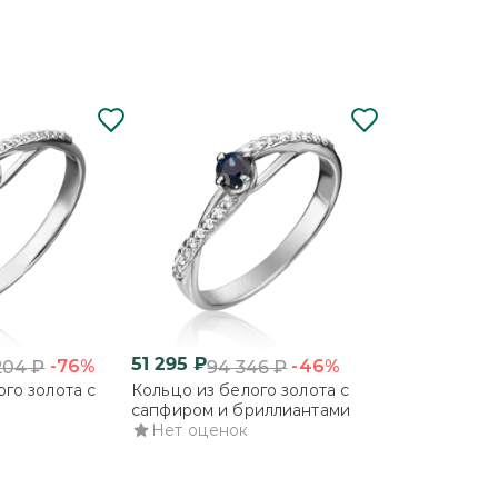
51 295
₽
83 244
₽
-76%
-46%
204
₽
94 346
₽
273
го золота с
Кольцо из белого золота с
Кольцо из бе
сапфиром и бриллиантами
бриллиантам
Нет оценок
Нет оцено