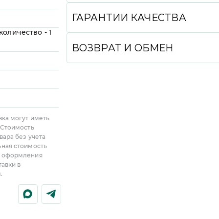
Вы можете произвести оплату удобным 
СБП, Долями, в кредит или рассрочку с
ГАРАНТИИ КАЧЕСТВА
а также при получении (наличными или 
оличество - 1
CDEK и DPD до пункта выдачи или курь
Мы гарантируем высокое качество все
аней), общая
от региона.
подлинности украшений являются именн
ВОЗВРАТ И ОБМЕН
тота - 5,
на каждое изделие, фирменная бирка с
ЭКСПРЕСС-ДОСТАВКА:
Для некоторых р
пробирной инспекции (для изделий, п
доставки, информацию об этом можно н
Вы можете вернуть или обменять любое
количество - 20
и уникальный идентификационный номе
доставки. Данная услуга оплачивается 
в течение 7 дней с момента получения 
аней), общая
в Государственной Интегрированной И
от получения товара или его возврате с
или обмен в личном кабинете, дождите
стота - 5,
за оборотом драгоценных металлов и 
не подлежит.
украшение нам.
Проверьте Ваше изделие на сайте
http
ПРИМЕРКА:
При самовывозе из фирменн
ПОДРОБНЕЕ
СДЕК или курьером до двери вы может
ПОДРОБНЕЕ
вка могут иметь
из своего заказа перед его получением 
 Стоимость
ЧАСТИЧНЫЙ ВЫБОР:
При самовывозе и
вара без учета
до пунктов выдачи СДЕК или курьером
ьная стоимость
с частичным выбором, в этом случае Вы
, оформления
своего заказа. Укажите необходимость ч
тавки в
.
ПОДРОБНЕЕ