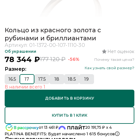
Кольцо из красного золота с
рубинами и бриллиантами
Артикул:
01-1372-00-107-1110-30
Нет оценок
Об украшении
78 344
₽
177 120
₽
-56%
Почему такая цена?
Как узнать свой размер?
Размер:
16.5
17
17.5
18
18.5
19
В наличии
всего
1
ДОБАВИТЬ В КОРЗИНУ
КУПИТЬ В 1 КЛИК
от
13 461
₽
20 191,75
₽ x 4
PLATINA BENEFITS: Будет начислено
1 615
бонусов