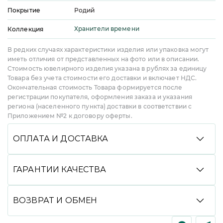
Покрытие
Родий
Хранители времени
Коллекция
В редких случаях характеристики изделия или упаковка могут
иметь отличия от представленных на фото или в описании.
Стоимость ювелирного изделия указана в рублях за единицу
Товара без учета стоимости его доставки и включает НДС.
Окончательная стоимость Товара формируется после
регистрации покупателя, оформления заказа и указания
региона (населенного пункта) доставки в соответствии с
Приложением №2 к договору оферты.
ОПЛАТА И ДОСТАВКА
Вы можете произвести оплату удобным способом:
банковской картой онлайн, через СБП, Долями,
ГАРАНТИИ КАЧЕСТВА
в кредит или рассрочку со Сбером, с помощью
сервиса Яндекс Сплит, а также при получении
Мы гарантируем высокое качество всей нашей
(наличными или картой). Мы доставляем заказы
продукции. Подтверждениями подлинности
ВОЗВРАТ И ОБМЕН
службами CDEK и DPD до пункта выдачи или
украшений являются именник завода изготовителя,
курьером до двери, срок доставки зависит
нанесенный на каждое изделие, фирменная бирка
Вы можете вернуть или обменять любое наше
от региона.