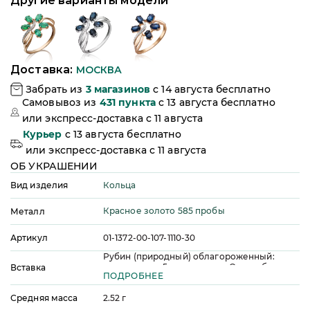
Другие варианты модели
Доставка:
МОСКВА
Забрать из
3
магазинов
c 14 августа бесплатно
Самовывоз из
431
пункта
c 13 августа бесплатно
или
экспресс-доставка c 11 августа
Курьер
c 13 августа бесплатно
или
экспресс-доставка c 11 августа
ОБ УКРАШЕНИИ
Кольца
Вид изделия
Красное золото 585 пробы
Металл
Артикул
01-1372-00-107-1110-30
Рубин (природный) облагороженный:
количество - 5 шт, огранка - Овал, общая
Вставка
ПОДРОБНЕЕ
масса - 1,47 ct, цвет - 3, чистота - 2
Бриллиант (природный): количество - 11 шт,
Средняя масса
огранка - Круг, общая масса - 0,05 ct, цвет -
2.52
г
4, чистота - 4, качество огранки - А