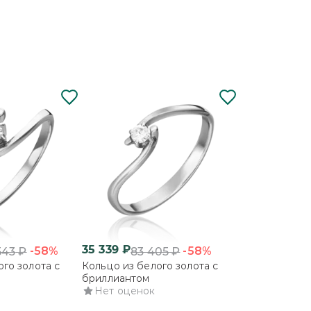
35 339
₽
110 205
₽
-58%
-58%
543
₽
83 405
₽
260
го золота с
Кольцо из белого золота с
Кольцо из бе
бриллиантом
бриллиантом
Нет оценок
Нет оцено