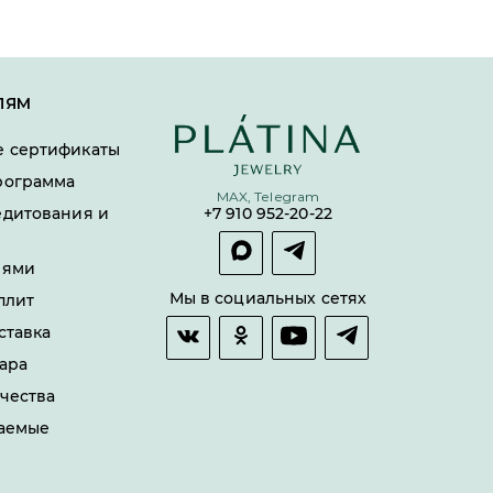
ЛЯМ
 сертификаты
рограмма
MAX, Telegram
едитования и
+7 910 952-20-22
лями
Мы в социальных сетях
плит
ставка
ара
чества
ваемые