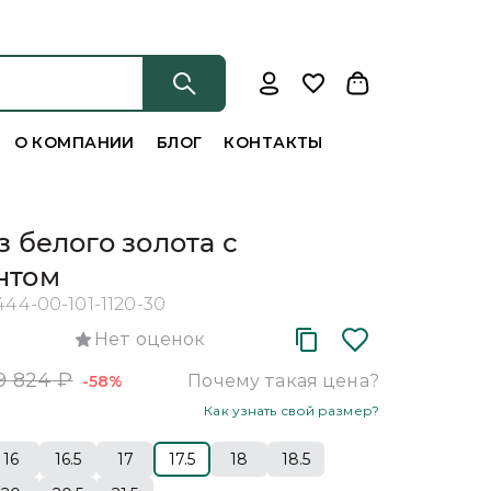
О КОМПАНИИ
БЛОГ
КОНТАКТЫ
з белого золота с
нтом
444-00-101-1120-30
Нет оценок
9 824
₽
Почему такая цена?
-58%
Как узнать свой размер?
16
16.5
17
17.5
18
18.5