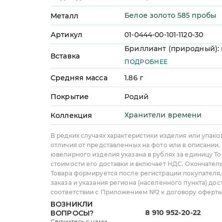
Белое золото 585 пробы
Металл
Артикул
01-0444-00-101-1120-30
Бриллиант (природный): к
Вставка
шт, огранка - Круг (57 гр
ПОДРОБНЕЕ
масса - 0,11 ct, цвет - 3, чис
качество огранки - А
Средняя масса
1.86
г
Покрытие
Родий
Хранители времени
Коллекция
В редких случаях характеристики изделия или упако
отличия от представленных на фото или в описании.
ювелирного изделия указана в рублях за единицу То
стоимости его доставки и включает НДС. Окончател
Товара формируется после регистрации покупателя
заказа и указания региона (населенного пункта) дос
соответствии с Приложением №2 к договору оферты
ВОЗНИКЛИ
8 910 952-20-22
ВОПРОСЫ?
Свяжитесь с нами