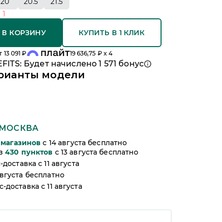
20
20.5
21.5
о
1
 В КОРЗИНУ
КУПИТЬ В 1 КЛИК
т
13 091
₽
19 636,75
₽ x 4
FITS: Будет начислено
1 571
бонус
рианты модели
МОСКВА
магазинов
c 14 августа бесплатно
из
430
пунктов
c 13 августа бесплатно
-доставка c 11 августа
августа бесплатно
-доставка c 11 августа