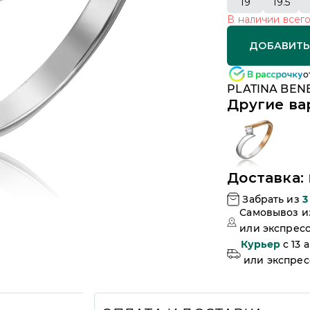
19
19.5
В наличии
всег
ДОБАВИТЬ
о
PLATINA BENE
Другие ва
Доставка:
Забрать из
3
Самовывоз 
или
экспресс
Курьер
c 13 
или
экспресс