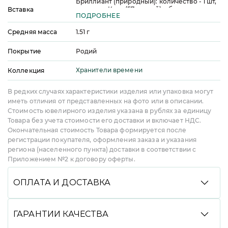
Бриллиант (природный): количество - 1 шт,
огранка - Круг (57 граней), общая масса -
Вставка
ПОДРОБНЕЕ
0,06 ct, цвет - 3, чистота - 5, качество
огранки - А
Средняя масса
1.51
г
Покрытие
Родий
Хранители времени
Коллекция
В редких случаях характеристики изделия или упаковка могут
иметь отличия от представленных на фото или в описании.
Стоимость ювелирного изделия указана в рублях за единицу
Товара без учета стоимости его доставки и включает НДС.
Окончательная стоимость Товара формируется после
регистрации покупателя, оформления заказа и указания
региона (населенного пункта) доставки в соответствии с
Приложением №2 к договору оферты.
ОПЛАТА И ДОСТАВКА
Вы можете произвести оплату удобным способом:
банковской картой онлайн, через СБП, Долями,
ГАРАНТИИ КАЧЕСТВА
в кредит или рассрочку со Сбером, с помощью