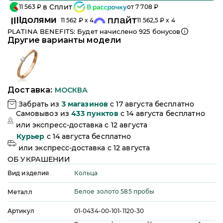
в Сплит
11 563
₽
от
7 708
₽
ДОЛЯМИ
11 562
₽ x 4
11 562,5
₽ x 4
PLATINA BENEFITS: Будет начислено
925
бонусов
Другие варианты модели
Доставка:
МОСКВА
Забрать из
3
магазинов
c 17 августа бесплатно
Самовывоз из
433
пунктов
c 14 августа бесплатно
или
экспресс-доставка c 12 августа
Курьер
c 14 августа бесплатно
или
экспресс-доставка c 12 августа
ОБ УКРАШЕНИИ
Кольца
Вид изделия
Белое золото 585 пробы
Металл
Артикул
01-0434-00-101-1120-30