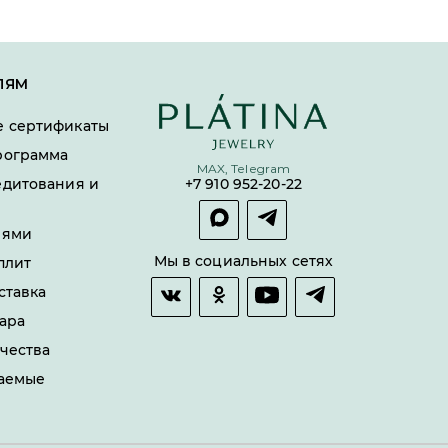
ЛЯМ
 сертификаты
рограмма
MAX, Telegram
едитования и
+7 910 952-20-22
лями
Мы в социальных сетях
плит
ставка
ара
чества
ваемые