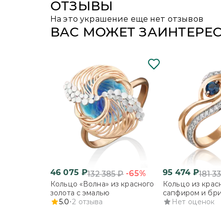
ОТЗЫВЫ
На это украшение еще нет отзывов
ВАС МОЖЕТ ЗАИНТЕРЕ
46 075
₽
95 474
₽
-65%
132 385
₽
181 3
Кольцо «Волна» из красного
Кольцо из красн
золота с эмалью
сапфиром и бр
5.0
2
отзыва
Нет оценок