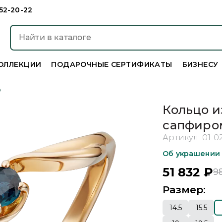
952-20-22
ОЛЛЕКЦИИ
ПОДАРОЧНЫЕ СЕРТИФИКАТЫ
БИЗНЕСУ
р
Кольцо и
сапфиро
Артикул:
01-0
Об украшении
51 832
₽
9
Размер:
14.5
15.5