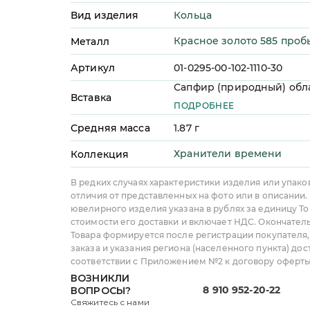
Кольца
Вид изделия
Красное золото 585 проб
Металл
Артикул
01-0295-00-102-1110-30
Сапфир (природный) обл
Вставка
количество - 1 шт, огранка
ПОДРОБНЕЕ
масса - 0,21 ct, цвет - 2, чи
Средняя масса
1.87
г
Хранители времени
Коллекция
В редких случаях характеристики изделия или упако
отличия от представленных на фото или в описании.
ювелирного изделия указана в рублях за единицу То
стоимости его доставки и включает НДС. Окончател
Товара формируется после регистрации покупателя
заказа и указания региона (населенного пункта) дос
соответствии с Приложением №2 к договору оферты
ВОЗНИКЛИ
8 910 952-20-22
ВОПРОСЫ?
Свяжитесь с нами