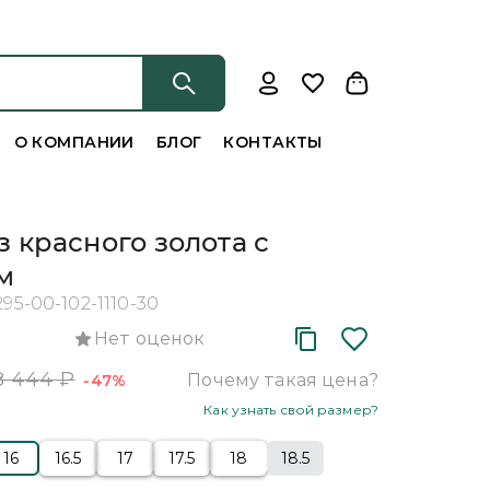
О КОМПАНИИ
БЛОГ
КОНТАКТЫ
з красного золота с
м
295-00-102-1110-30
Нет оценок
8 444
₽
Почему такая цена?
-47%
Как узнать свой размер?
16
16.5
17
17.5
18
18.5