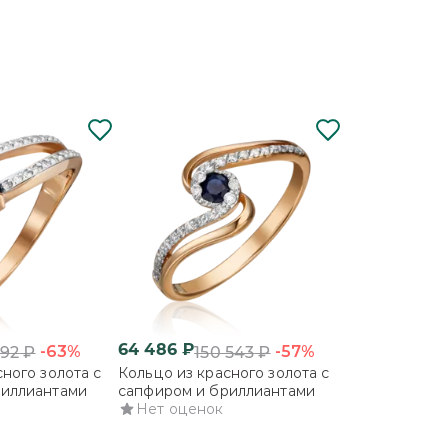
64 486
₽
53 986
₽
-63%
-57%
792
₽
150 543
₽
147
ного золота с
Кольцо из красного золота с
Кольцо из кра
риллиантами
сапфиром и бриллиантами
бриллиантам
Нет оценок
Нет оцено