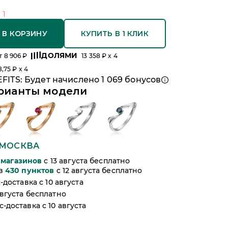
о
1
 В КОРЗИНУ
КУПИТЬ В 1 КЛИК
ДОЛЯМИ
т
8 906
₽
13 358
₽ x 4
8,75
₽ x 4
FITS: Будет начислено
1 069
бонусов
рианты модели
МОСКВА
магазинов
c 13 августа бесплатно
из
430
пунктов
c 12 августа бесплатно
-доставка c 10 августа
августа бесплатно
-доставка c 10 августа