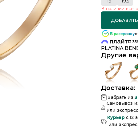
19
19.5
В наличии
всег
ДОБАВИТЬ
о
13 35
PLATINA BENE
Другие ва
Доставка:
Забрать из
3
Самовывоз 
или
экспресс
Курьер
c 12 
или
экспресс