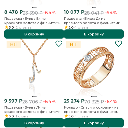
8 478
₽
10 077
₽
-64%
-64%
23 590
₽
28 041
₽
Подвеска «Буква В» из
Подвеска «Буква Д» из
красного золота с фианитами
красного золота с фианитами
5.0
2
отзыва
5.0
1
отзыв
В корзину
В корзину
9 597
₽
25 274
₽
-64%
-64%
26 706
₽
70 325
₽
Подвеска «Буква Л» из
Кольцо «Спаси и сохрани» из
красного золота с фианитами
красного золота с фианитом
5.0
1
отзыв
5.0
1
отзыв
В корзину
В корзину