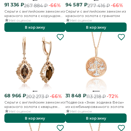
91 336
₽
94 587
₽
-66%
-66%
267 884
₽
277 416
₽
Серьги с английским замком из
Серьги с английским замком из
красного золота с корундом
красного золота с гранатом
синт.
Нет оценок
Нет оценок
В корзину
В корзину
68 966
₽
31 848
₽
-66%
-72%
202 273
₽
113 218
₽
Серьги с английским замком из
Подвеска «Знак зодиака Весы»
красного золота с кварцем
из комбинированного золота
дымчатым
Нет оценок
Нет оценок
В корзину
В корзину