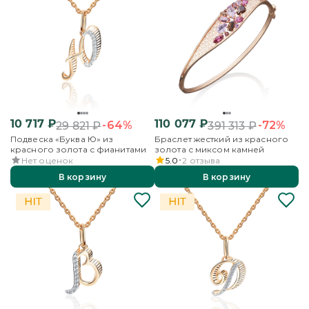
10 717
₽
110 077
₽
-64%
-72%
29 821
₽
391 313
₽
Подвеска «Буква Ю» из
Браслет жесткий из красного
красного золота с фианитами
золота с миксом камней
Нет оценок
5.0
2
отзыва
В корзину
В корзину