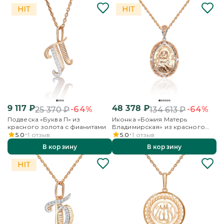
9 117
₽
48 378
₽
-64%
-64%
25 370
₽
134 613
₽
Подвеска «Буква П» из
Иконка «Божия Матерь
красного золота с фианитами
Владимирская» из красного
золота
5.0
1
отзыв
5.0
1
отзыв
В корзину
В корзину