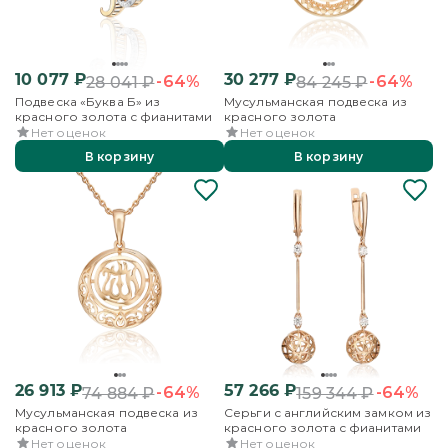
10 077
₽
30 277
₽
-64%
-64%
28 041
₽
84 245
₽
Подвеска «Буква Б» из
Мусульманская подвеска из
красного золота с фианитами
красного золота
Нет оценок
Нет оценок
В корзину
В корзину
26 913
₽
57 266
₽
-64%
-64%
74 884
₽
159 344
₽
Мусульманская подвеска из
Серьги с английским замком из
красного золота
красного золота с фианитами
Нет оценок
Нет оценок