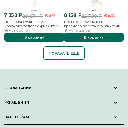
7 358
₽
8 158
₽
-64%
-64%
20 474
₽
22 700
₽
Подвеска «Буква Г» из
Подвеска «Буква И» из
красного золота с фианитами
красного золота с фианитами
Нет оценок
Нет оценок
В корзину
В корзину
ПОКАЗАТЬ ЕЩЕ
О КОМПАНИИ
Новости и пресс-релизы
УКРАШЕНИЯ
Вакансии
Каталог
Философия
ПАРТНЕРАМ
Кольца
Контакты
Стать партнёром
Серьги
Пользовательское соглашение