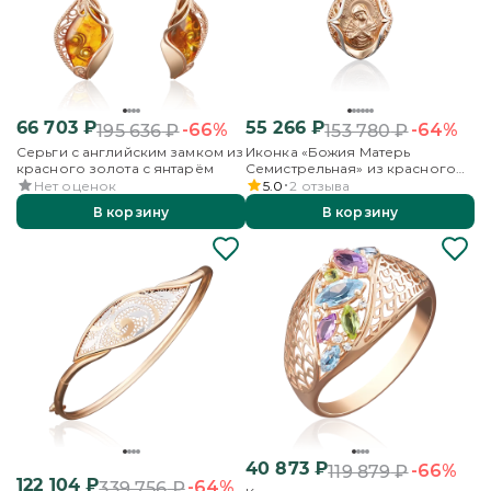
66 703
₽
55 266
₽
-66%
-64%
195 636
₽
153 780
₽
Серьги с английским замком из
Иконка «Божия Матерь
красного золота с янтарём
Семистрельная» из красного
золота
Нет оценок
5.0
2
отзыва
В корзину
В корзину
40 873
₽
-66%
119 879
₽
122 104
₽
-64%
339 756
₽