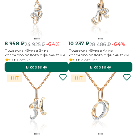
8 958
₽
10 237
₽
-64%
-64%
24 925
₽
28 486
₽
Подвеска «Буква З» из
Подвеска «Буква А» из
красного золота с фианитами
красного золота с фианитами
5.0
1
отзыв
5.0
2
отзыва
В корзину
В корзину