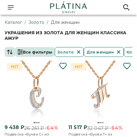
Каталог
/
Золото
/
Для женщин
УКРАШЕНИЯ ИЗ ЗОЛОТА ДЛЯ ЖЕНЩИН КЛАССИКА
АЖУР
Все фильтры
Золото
Для женщин
Клас
9 438
₽
11 517
₽
-64%
-64%
26 261
₽
32 047
₽
Подвеска «Буква С» из
Подвеска «Буква Т» из