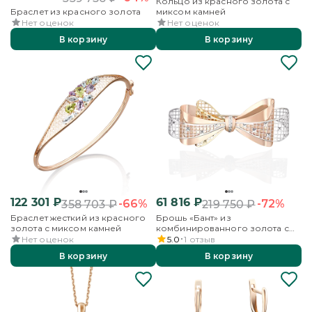
Кольцо из красного золота с
Браслет из красного золота
миксом камней
Нет оценок
Нет оценок
В корзину
В корзину
122 301
₽
61 816
₽
-66%
-72%
358 703
₽
219 750
₽
Браслет жесткий из красного
Брошь «Бант» из
золота с миксом камней
комбинированного золота с
фианитами
Нет оценок
5.0
1
отзыв
В корзину
В корзину