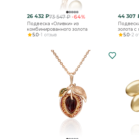
26 432
₽
44 307
-64%
73 547
₽
Подвеска «Оливки» из
Подвеска
комбинированного золота
золота с
5.0
1
отзыв
5.0
2
о