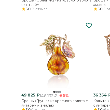
Брошь «Облепиха» из красного золота
Брошь «Горох» из кра
с янтарём
эмалью
5.0
2
отзыва
5.0
1
о
49 825
₽
36 354
-66%
146 132
₽
Брошь «Груша» из красного золота с
Кольцо «
янтарём и эмалью
с янтарё
5.0
1
отзыв
5.0
6
о