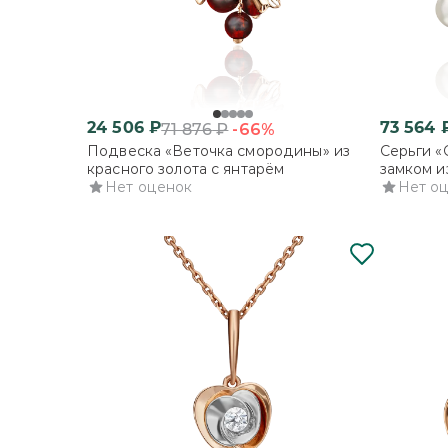
24 506
₽
73 564
-66%
71 876
₽
Подвеска «Веточка смородины» из
Серьги «
красного золота с янтарём
замком и
Нет оценок
культиви
Нет о