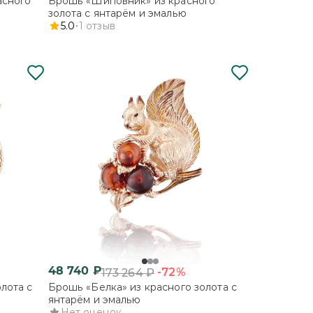
асного
Брошь «Шиповник» из красного
золота с янтарём и эмалью
5.0
1
отзыв
48 740
₽
-72%
173 264
₽
лота с
Брошь «Белка» из красного золота с
янтарём и эмалью
Нет оценок