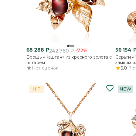
68 288
₽
56 154
-72%
242 760
₽
Брошь «Каштан» из красного золота с
Серьги «
янтарём
замком и
Нет оценок
5.0
7
о