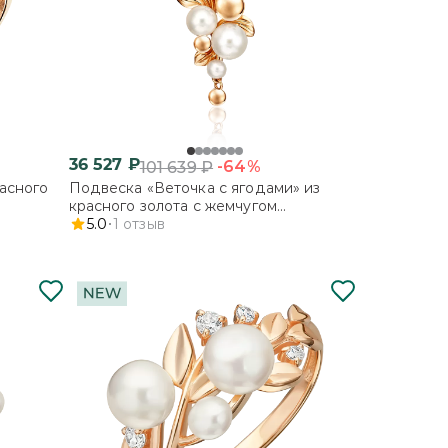
36 527
₽
-64%
101 639
₽
расного
Подвеска «Веточка с ягодами» из
красного золота с жемчугом
культивированным
5.0
1
отзыв