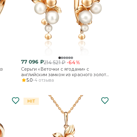
77 096
₽
-64%
214 521
₽
из
Серьги «Веточки с ягодами» с
английским замком из красного золота
с жемчугом культивированным
5.0
4
отзыва