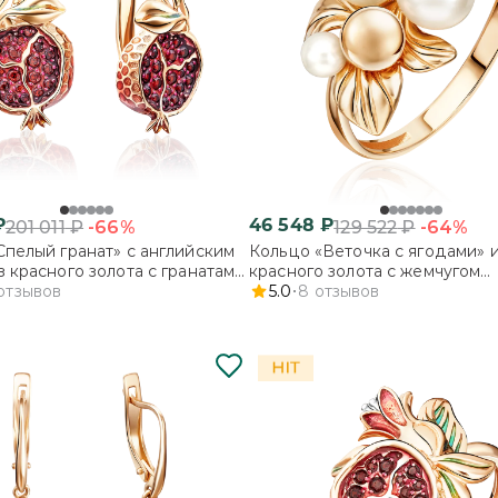
₽
46 548
₽
-66%
-64%
201 011
₽
129 522
₽
Спелый гранат» с английским
Кольцо «Веточка с ягодами» 
з красного золота с гранатами
красного золота с жемчугом
отзывов
культивированным
5.0
8
отзывов