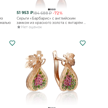
51 953
₽
-72%
184 688
₽
из
Серьги «Барбарис» с английским
эмалью
замком из красного золота с янтарём и
эмалью
Нет оценок