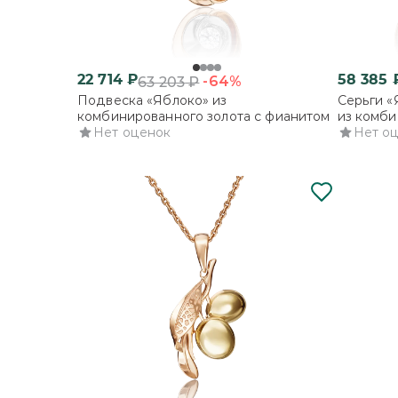
22 714
₽
58 385
-64%
63 203
₽
Подвеска «Яблоко» из
Серьги «
комбинированного золота с фианитом
из комби
Нет оценок
фианито
Нет о