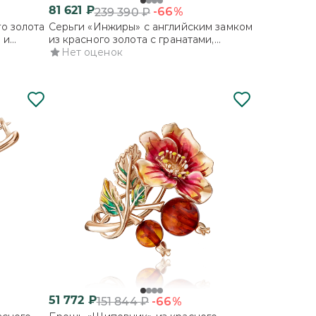
81 621
₽
-66%
239 390
₽
о золота
Серьги «Инжиры» с английским замком
 и
из красного золота с гранатами,
хромдиопсидами и эмалью
Нет оценок
51 772
₽
-66%
151 844
₽