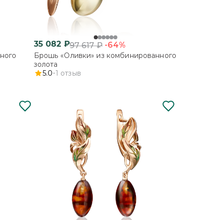
35 082
₽
-64%
97 617
₽
ного
Брошь «Оливки» из комбинированного
золота
5.0
1
отзыв