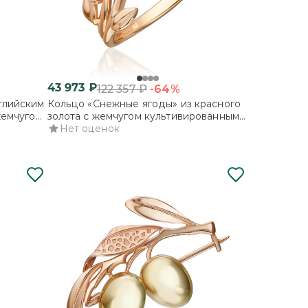
43 973
₽
-64%
122 357
₽
глийским
Кольцо «Снежные ягоды» из красного
жемчугом
золота с жемчугом культивированным
ми
и фианитами
Нет оценок