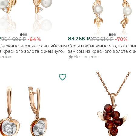
₽
83 268
₽
-64%
-70%
204 696
₽
276 914
₽
Снежные ягоды» с английским
Серьги «Снежные ягоды» с ан
з красного золота с жемчугом
замком из красного золота с 
рованным и фианитами
ценок
культивированным и фианита
Нет оценок