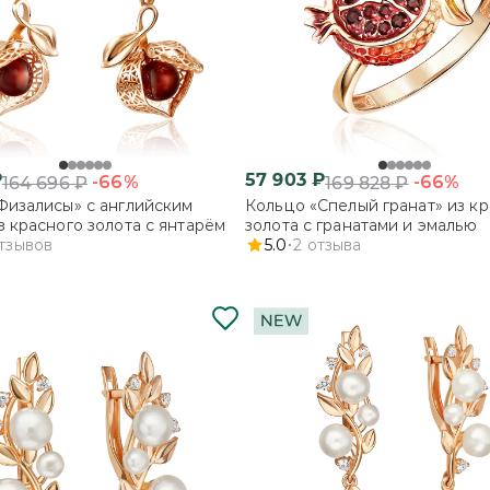
₽
57 903
₽
-66%
-66%
164 696
₽
169 828
₽
Физалисы» с английским
Кольцо «Спелый гранат» из к
з красного золота с янтарём
золота с гранатами и эмалью
тзывов
5.0
2
отзыва