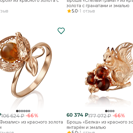
сного золота с
Брошь «Спелый гранат» из кр
золота с гранатами и эмалью
тзыв
5.0
1
отзыв
₽
60 374
₽
-66%
-66%
106 624
₽
177 072
₽
Физалис» из красного золота
Брошь «Белка» из красного зо
м
янтарём и эмалью
тзывов
5.0
1
отзыв