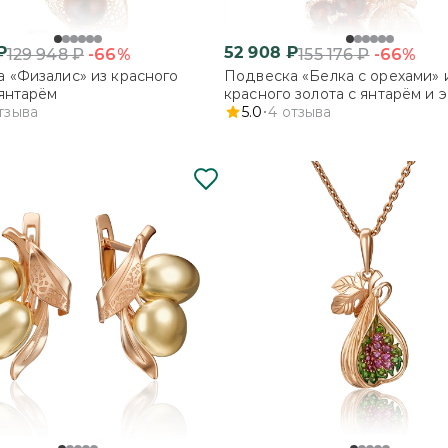
₽
52 908
₽
-66%
-66%
129 948
₽
155 176
₽
 «Физалис» из красного
Подвеска «Белка с орехами» 
 янтарём
красного золота с янтарём и 
тзыва
5.0
4
отзыва