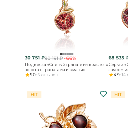
30 751
₽
68 535
-66%
90 191
₽
Подвеска «Спелый гранат» из красного
Серьги «
золота с гранатами и эмалью
замком и
5.0
6
отзывов
и эмалью
4.9
14