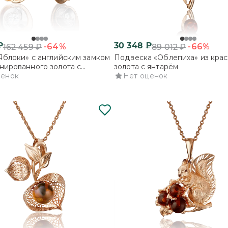
₽
30 348
₽
-64%
-66%
162 459
₽
89 012
₽
Яблоки» с английским замком
Подвеска «Облепиха» из крас
нированного золота с
золота с янтарём
м
ценок
Нет оценок