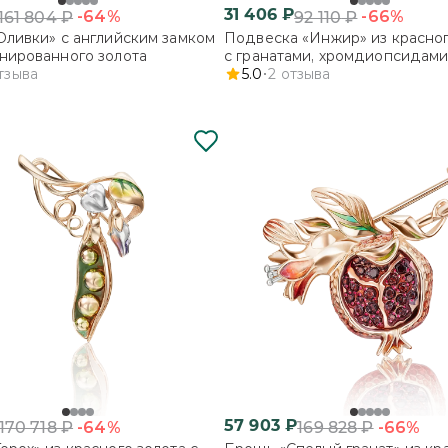
31 406
₽
-64%
-66%
161 804
₽
92 110
₽
Оливки» с английским замком
Подвеска «Инжир» из красног
нированного золота
с гранатами, хромдиопсидами
тзыва
эмалью
5.0
2
отзыва
57 903
₽
-64%
-66%
170 718
₽
169 828
₽