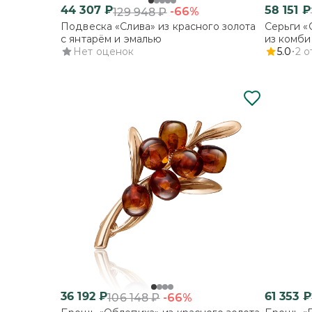
44 307
₽
58 151
₽
-66%
129 948
₽
Подвеска «Слива» из красного золота
Серьги «
с янтарём и эмалью
из комби
Нет оценок
5.0
2
о
36 192
₽
61 353
₽
-66%
106 148
₽