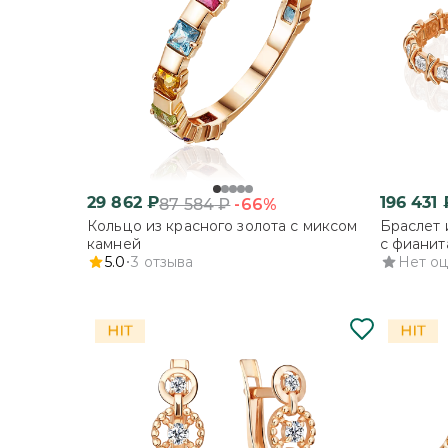
29 862
₽
196 431
-66%
87 584
₽
Кольцо из красного золота с миксом
Браслет 
камней
с фианит
5.0
3
отзыва
Нет о