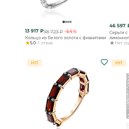
46 597
13 917
₽
-64%
38 723
₽
Серьги с
Кольцо из белого золота с фианитами
лимонног
5.0
1
отзыв
Нет о