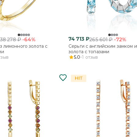
74 713
₽
-64%
-72%
38 278
₽
265 601
₽
з лимонного золота с
Серьги с английским замком и
ми
золота с топазами
тзыв
5.0
1
отзыв