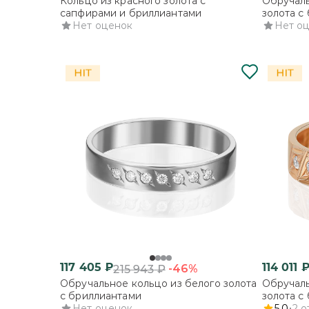
Кольцо из красного золота с
Обручаль
сапфирами и бриллиантами
золота с
Нет оценок
Нет о
117 405
₽
114 011
-46%
215 943
₽
Обручальное кольцо из белого золота
Обручаль
с бриллиантами
золота с
Нет оценок
гранью
5.0
2
о