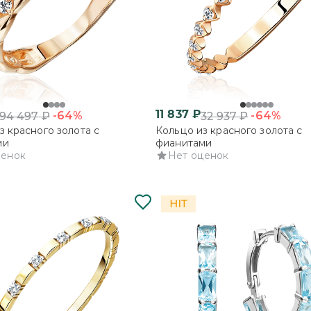
11 837
₽
-64%
-64%
94 497
₽
32 937
₽
з красного золота с
Кольцо из красного золота с
ми
фианитами
ценок
Нет оценок