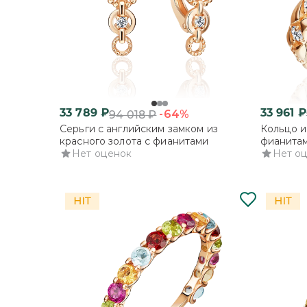
33 789
₽
33 961
₽
-64%
94 018
₽
Серьги с английским замком из
Кольцо и
красного золота с фианитами
фианита
Нет оценок
Нет о