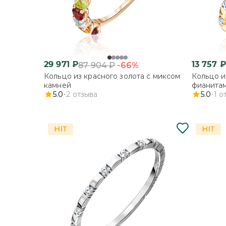
29 971
₽
13 757
₽
-66%
87 904
₽
Кольцо из красного золота с миксом
Кольцо и
камней
фианита
5.0
2
отзыва
5.0
1
о