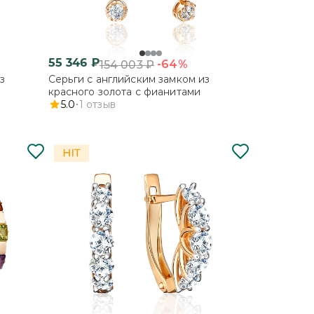
55 346
₽
-64%
154 003
₽
з
Серьги с английским замком из
красного золота с фианитами
5.0
1
отзыв