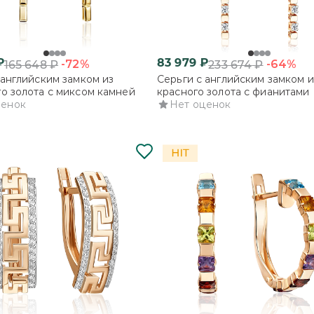
₽
83 979
₽
-72%
-64%
165 648
₽
233 674
₽
 английским замком из
Серьги с английским замком и
о золота с миксом камней
красного золота с фианитами
ценок
Нет оценок