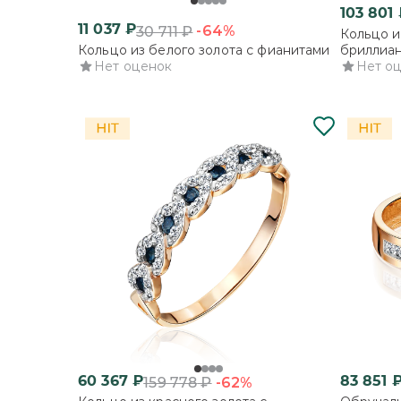
103 801
11 037
₽
-64%
30 711
₽
Кольцо и
Кольцо из белого золота с фианитами
бриллиа
Нет оценок
Нет о
60 367
₽
83 851
-62%
159 778
₽