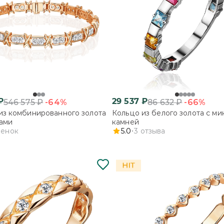
₽
29 537
₽
-64%
-66%
546 575
₽
86 632
₽
из комбинированного золота
Кольцо из белого золота с ми
ами
камней
ценок
5.0
3
отзыва