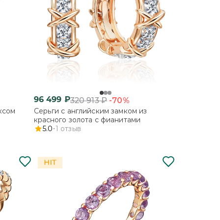
96 499
₽
-70%
320 913
₽
ксом
Серьги с английским замком из
красного золота с фианитами
5.0
1
отзыв