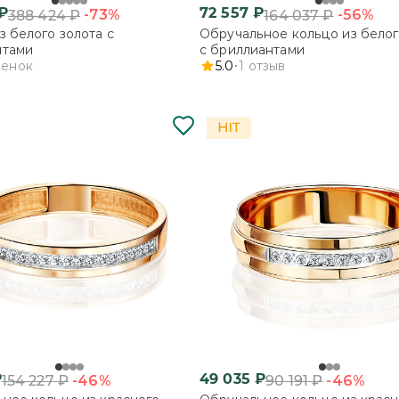
₽
72 557
₽
-73%
-56%
388 424
₽
164 037
₽
з белого золота с
Обручальное кольцо из белог
нтами
с бриллиантами
ценок
5.0
1
отзыв
₽
49 035
₽
-46%
-46%
154 227
₽
90 191
₽