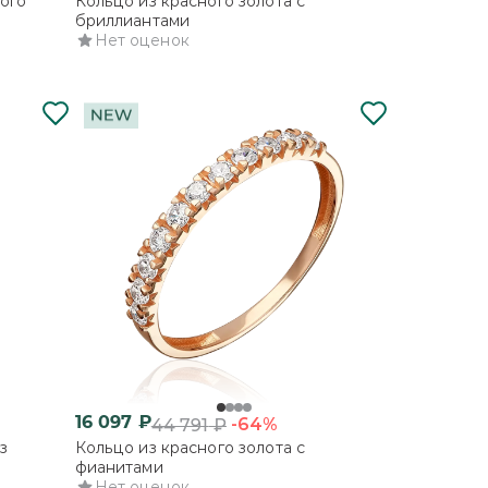
ого
Кольцо из красного золота с
бриллиантами
Нет оценок
16 097
₽
-64%
44 791
₽
з
Кольцо из красного золота с
фианитами
Нет оценок