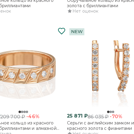
ное кольцо из красного
Обручальное кольцо из красн
 бриллиантами
золота с бриллиантами
ценок
Нет оценок
₽
25 871
₽
-46%
-70%
209 700
₽
86 035
₽
ное кольцо из красного
Серьги с английским замком и
 бриллиантами и алмазной
красного золота с фианитами
тзыва
Нет оценок