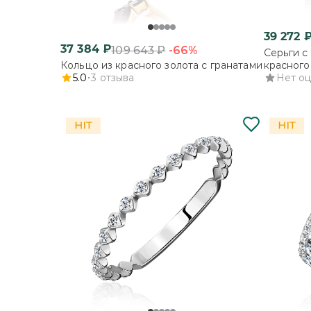
39 272
37 384
₽
-66%
109 643
₽
Серьги с
Кольцо из красного золота с гранатами
красного
5.0
3
отзыва
Нет о