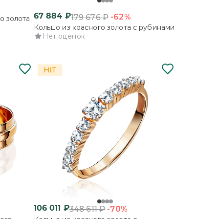
67 884
₽
-62%
179 676
₽
о золота
Кольцо из красного золота с рубинами
Нет оценок
106 011
₽
-70%
348 611
₽