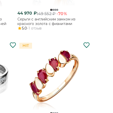
44 970
₽
-70%
149 552
₽
з
Серьги с английским замком из
мней
красного золота с фианитами
5.0
1
отзыв