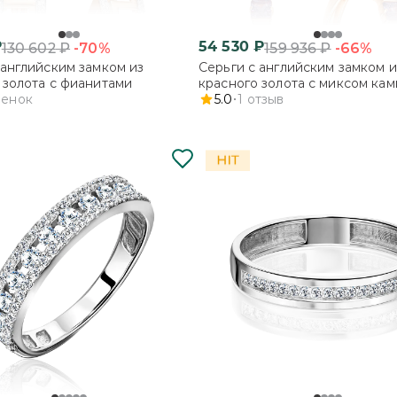
₽
54 530
₽
-70%
-66%
130 602
₽
159 936
₽
 английским замком из
Серьги с английским замком и
 золота с фианитами
красного золота с миксом ка
ценок
5.0
1
отзыв