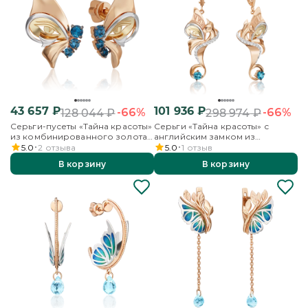
43 657
₽
101 936
₽
-66%
-66%
128 044
₽
298 974
₽
Серьги-пусеты «Тайна красоты»
Серьги «Тайна красоты» с
из комбинированного золота
английским замком из
с топазами
комбинированного золота с
5.0
2
отзыва
5.0
1
отзыв
топазом и бесцветными
В корзину
В корзину
топазами