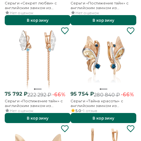
Серьги «Секрет любви» с
Серьги «Постижение тайн» с
английским замком из
английским замком из
комбинированного золота
комбинированного золота с
Нет оценок
Нет оценок
топазом
В корзину
В корзину
75 792
₽
95 754
₽
-66%
-66%
222 292
₽
280 840
₽
Серьги «Постижение тайн» с
Серьги «Тайна красоты» с
английским замком из
английским замком из
комбинированного золота с
комбинированного золота с
Нет оценок
5.0
1
отзыв
топазом
топазами и бесцветными
В корзину
В корзину
топазами