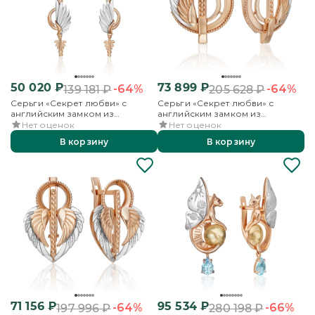
50 020
₽
73 899
₽
-64%
-64%
139 181
₽
205 628
₽
Серьги «Секрет любви» с
Серьги «Секрет любви» с
английским замком из
английским замком из
комбинированного золота
комбинированного золота
Нет оценок
Нет оценок
В корзину
В корзину
71 156
₽
95 534
₽
-64%
-66%
197 996
₽
280 198
₽