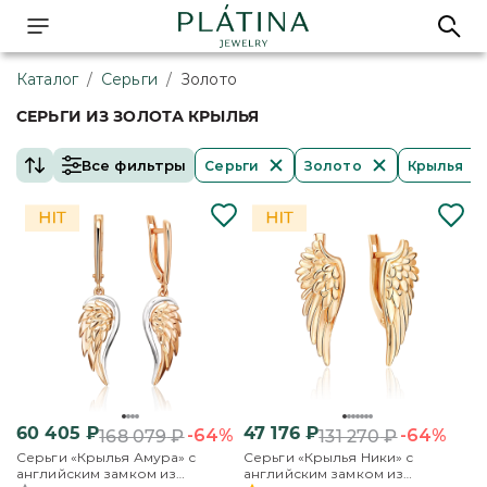
Каталог
/
Серьги
/
Золото
СЕРЬГИ ИЗ ЗОЛОТА КРЫЛЬЯ
Все фильтры
Серьги
Золото
Крылья
60 405
₽
47 176
₽
-64%
-64%
168 079
₽
131 270
₽
Серьги «Крылья Амура» с
Серьги «Крылья Ники» с
английским замком из
английским замком из