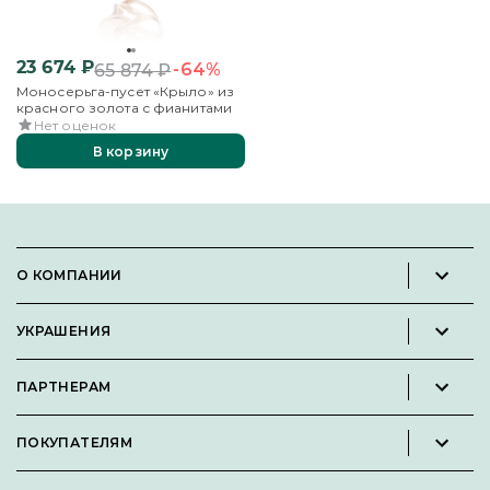
23 674
₽
-64%
65 874
₽
Моносерьга-пусет «Крыло» из
красного золота с фианитами
Нет оценок
В корзину
О КОМПАНИИ
Новости и пресс-релизы
УКРАШЕНИЯ
Вакансии
Каталог
Философия
ПАРТНЕРАМ
Кольца
Контакты
Стать партнёром
Серьги
Пользовательское соглашение
ПОКУПАТЕЛЯМ
Личный кабинет партнера
Подвески
Политика конфиденциальности
Подарочные сертификаты
Броши
Карта сайта