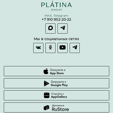
Бонусная программа
Цепи
Условия кредитования и рассрочки
MAX, Telegram
Покупка долями
+7 910 952-20-22
Покупка в сплит
Оплата и доставка
Возврат товара
Мы в социальных сетях
Гарантии качества
Часто задаваемые вопросы