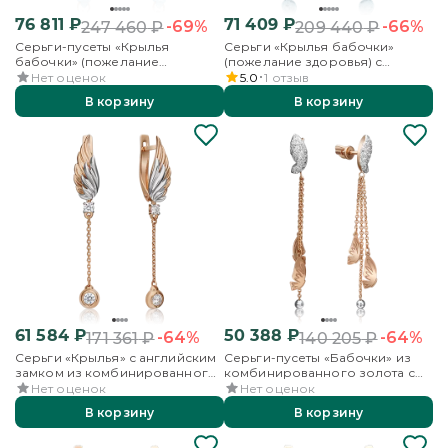
76 811
₽
71 409
₽
-69%
-66%
247 460
₽
209 440
₽
Серьги-пусеты «Крылья
Серьги «Крылья бабочки»
бабочки» (пожелание
(пожелание здоровья) с
здоровья) из
английским замком из
Нет оценок
5.0
1
отзыв
комбинированного золота с
комбинированного золота с
В корзину
В корзину
топазом и эмалью
топазом и эмалью
61 584
₽
50 388
₽
-64%
-64%
171 361
₽
140 205
₽
Серьги «Крылья» с английским
Серьги-пусеты «Бабочки» из
замком из комбинированного
комбинированного золота с
золота с фианитами
фианитами
Нет оценок
Нет оценок
В корзину
В корзину