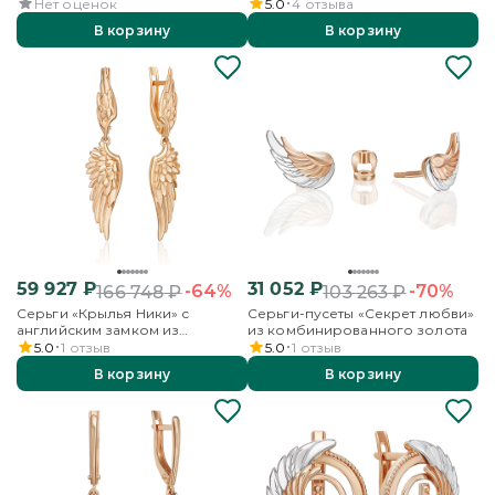
красного золота
красного золота
Нет оценок
5.0
4
отзыва
В корзину
В корзину
59 927
₽
31 052
₽
-64%
-70%
166 748
₽
103 263
₽
Серьги «Крылья Ники» с
Серьги-пусеты «Секрет любви»
английским замком из
из комбинированного золота
красного золота
5.0
1
отзыв
5.0
1
отзыв
В корзину
В корзину