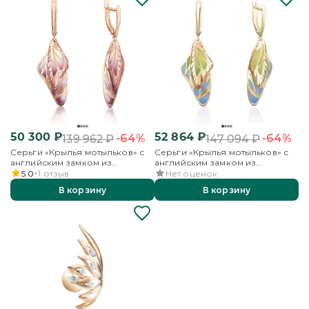
50 300
₽
52 864
₽
-64%
-64%
139 962
₽
147 094
₽
Серьги «Крылья мотыльков» с
Серьги «Крылья мотыльков» с
английским замком из
английским замком из
красного золота с эмалью
лимонного золота с эмалью
5.0
1
отзыв
Нет оценок
В корзину
В корзину