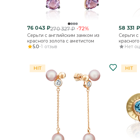
76 043
₽
58 331
₽
-72%
270 327
₽
Серьги с английским замком из
Серьги с
красного золота с аметистом
красного
5.0
1
отзыв
Нет о