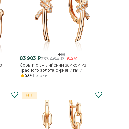
83 903
₽
-64%
233 464
₽
з
Серьги с английским замком из
красного золота с фианитами
5.0
1
отзыв