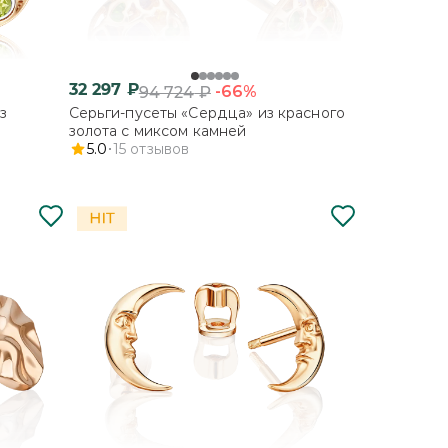
32 297
₽
-66%
94 724
₽
з
Серьги-пусеты «Сердца» из красного
золота с миксом камней
5.0
15
отзывов