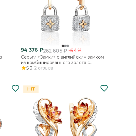
94 376
₽
-64%
262 605
₽
з
Серьги «Замки» с английским замком
из комбинированного золота с
фианитами
5.0
2
отзыва