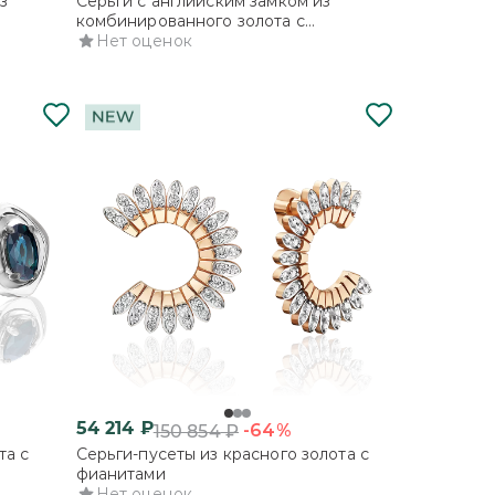
з
Серьги с английским замком из
комбинированного золота с
бриллиантами
Нет оценок
54 214
₽
-64%
150 854
₽
та с
Серьги-пусеты из красного золота с
фианитами
Нет оценок