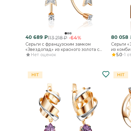
40 689
₽
80 058
-64%
113 218
₽
Серьги с французским замком
Серьги «
«Звездопад» из красного золота с
из комби
фианитами
Нет оценок
5.0
1
о