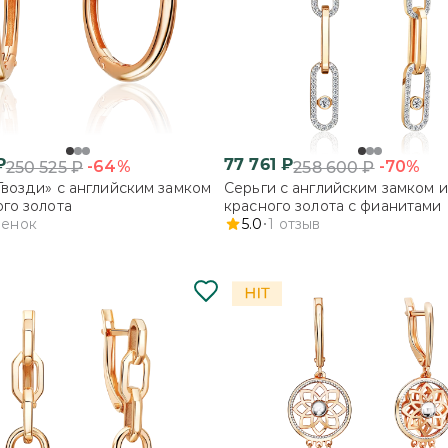
₽
77 761
₽
-64%
-70%
250 525
₽
258 600
₽
Гвозди» с английским замком
Серьги с английским замком и
ого золота
красного золота с фианитами
ценок
5.0
1
отзыв