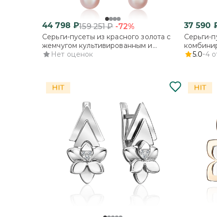
44 798
₽
37 590
-72%
159 251
₽
Серьги-пусеты из красного золота с
Серьги-п
жемчугом культивированным и
комбинир
фианитом
Нет оценок
5.0
4
о