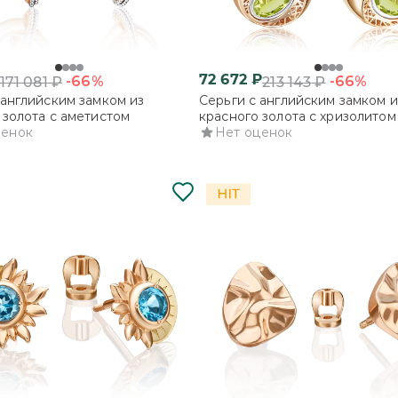
72 672
₽
-66%
-66%
171 081
₽
213 143
₽
 английским замком из
Серьги с английским замком и
 золота с аметистом
красного золота с хризолитом
ценок
Нет оценок