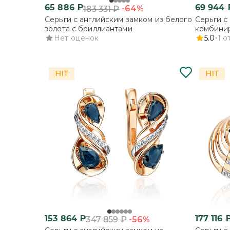
65 886
₽
69 944
-64%
183 331
₽
Серьги с английским замком из белого
Серьги с
золота с бриллиантами
комбинир
Нет оценок
бриллиа
5.0
1
о
153 864
₽
177 116
-56%
347 859
₽