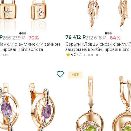
₽
76 412
₽
-70%
-64%
266 239
₽
212 618
₽
Замки» с английским замком
Серьги «Ловцы снов» с англи
нированного золота
замком из комбинированного 
тзыв
5.0
7
отзывов