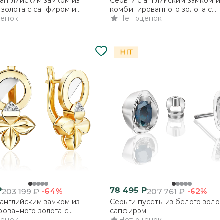
 английским замком из
Серьги с английским замком и
 золота с сапфиром и
комбинированного золота с
нтами
ценок
бриллиантами
Нет оценок
₽
78 495
₽
-64%
-62%
203 199
₽
207 761
₽
 английским замком из
Серьги-пусеты из белого золо
ованного золота с
сапфиром
нтами
ценок
Нет оценок