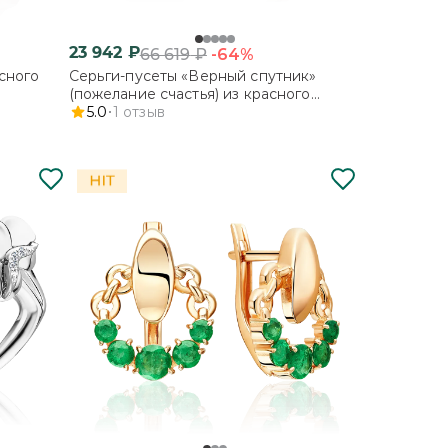
23 942
₽
-64%
66 619
₽
сного
Серьги-пусеты «Верный спутник»
(пожелание счастья) из красного
золота
5.0
1
отзыв