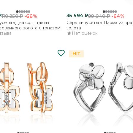
₽
35 594
₽
-66%
-64%
110 250
₽
99 040
₽
усеты «Два солнца» из
Серьги-пусеты «Шарм» из кра
ованного золота с топазом
золота
тзыва
Нет оценок