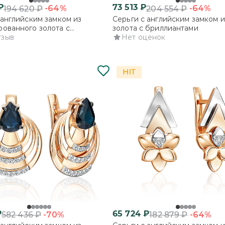
₽
73 513
₽
-64%
-64%
194 620
₽
204 554
₽
 английским замком из
Серьги с английским замком и
ованного золота с
золота с бриллиантами
нтами
тзыв
Нет оценок
₽
65 724
₽
-70%
-64%
582 436
₽
182 879
₽