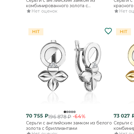
Серьги с английским замком из
Серьги с
комбинированного золота с
красного
сапфирами и бриллиантами
Нет оценок
бриллиа
Нет о
70 755
₽
73 027
-64%
196 878
₽
Серьги с английским замком из белого
Серьги с
золота с бриллиантами
комбинир
Нет оценок
бриллиа
Нет о