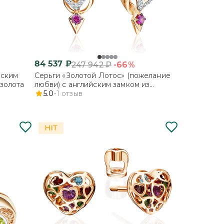
84 537
₽
-66%
247 942
₽
йским
Серьги «Золотой Лотос» (пожелание
золота
любви) с английским замком из
комбинированного золота с гранатом,
5.0
1
отзыв
бесцветными топазами и эмалью