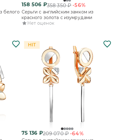
158 506
₽
-56%
358 350
₽
з белого
Серьги с английским замком из
красного золота с изумрудами
Нет оценок
75 136
₽
-64%
209 070
₽