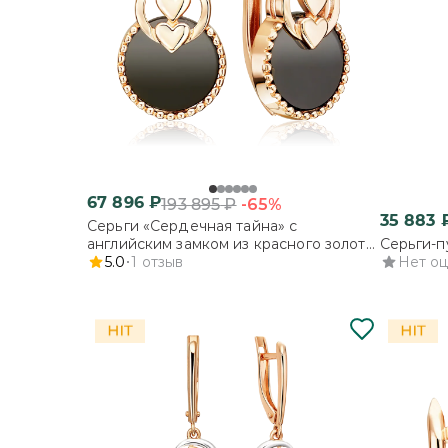
67 896
₽
-65%
193 895
₽
35 883
Серьги «Сердечная тайна» с
английским замком из красного золота
Серьги-п
с ониксом
5.0
1
отзыв
Нет о