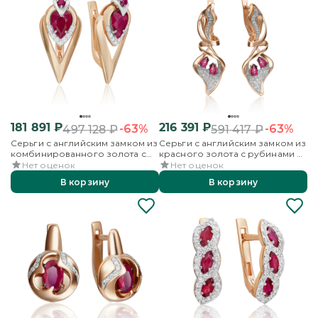
181 891
₽
216 391
₽
-63%
-63%
497 128
₽
591 417
₽
Серьги с английским замком из
Серьги с английским замком из
комбинированного золота с
красного золота с рубинами и
рубинами и бриллиантами
бриллиантами
Нет оценок
Нет оценок
В корзину
В корзину