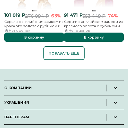
101 019
₽
91 471
₽
-63%
-74%
276 094
₽
353 449
₽
Серьги с английским замком из
Серьги с английским замком из
красного золота с рубином и
красного золота с рубином и
бриллиантами
бриллиантами
Нет оценок
Нет оценок
В корзину
В корзину
ПОКАЗАТЬ ЕЩЕ
О КОМПАНИИ
Новости и пресс-релизы
УКРАШЕНИЯ
Вакансии
Каталог
Философия
ПАРТНЕРАМ
Кольца
Контакты
Стать партнёром
Серьги
Пользовательское соглашение