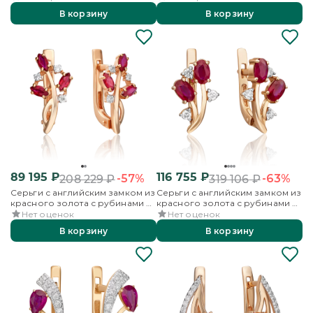
В корзину
В корзину
89 195
₽
116 755
₽
-57%
-63%
208 229
₽
319 106
₽
Серьги с английским замком из
Серьги с английским замком из
красного золота с рубинами и
красного золота с рубинами и
бриллиантами
бриллиантами
Нет оценок
Нет оценок
В корзину
В корзину