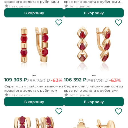
красного золота с рубинами
красного золота с рубином и
бриллиантами
Нет оценок
Нет оценок
В корзину
В корзину
109 303
₽
106 392
₽
-63%
-63%
298 740
₽
290 781
₽
Серьги с английским замком из
Серьги с английским замком из
красного золота с рубином
красного золота с рубинами
Нет оценок
Нет оценок
В корзину
В корзину