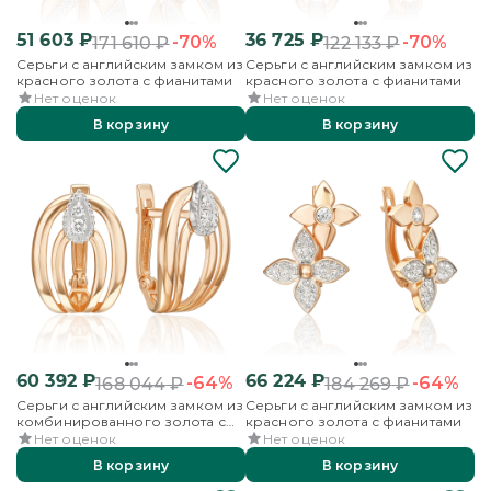
51 603
₽
36 725
₽
-70%
-70%
171 610
₽
122 133
₽
Серьги с английским замком из
Серьги с английским замком из
красного золота с фианитами
красного золота с фианитами
Нет оценок
Нет оценок
В корзину
В корзину
60 392
₽
66 224
₽
-64%
-64%
168 044
₽
184 269
₽
Серьги с английским замком из
Серьги с английским замком из
комбинированного золота с
красного золота с фианитами
фианитами
Нет оценок
Нет оценок
В корзину
В корзину