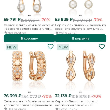
59 791
₽
53 839
₽
-70%
-70%
198 839
₽
179 045
₽
Серьги с английским замком из
Серьги с английским замком из
красного золота с жемчугом
красного золота с жемчугом
культивированным и
культивированным и
Нет оценок
Нет оценок
фианитами
фианитами
В корзину
В корзину
76 399
₽
32 138
₽
-70%
-70%
254 072
₽
106 878
₽
Серьги с английским замком из
Серьги «Бесконечность» с
красного золота с фианитами
английским замком из
красного золота с фианитами
Нет оценок
Нет оценок