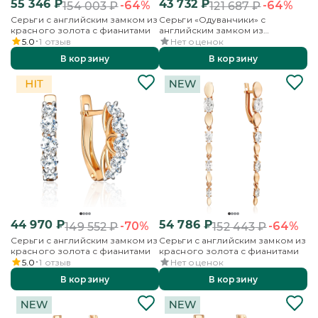
55 346
₽
43 732
₽
-64%
-64%
154 003
₽
121 687
₽
Серьги с английским замком из
Серьги «Одуванчики» с
красного золота с фианитами
английским замком из
красного золота с фианитами
5.0
1
отзыв
Нет оценок
В корзину
В корзину
44 970
₽
54 786
₽
-70%
-64%
149 552
₽
152 443
₽
Серьги с английским замком из
Серьги с английским замком из
красного золота с фианитами
красного золота с фианитами
5.0
1
отзыв
Нет оценок
В корзину
В корзину