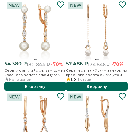
54 380
₽
52 486
₽
-70%
-70%
180 844
₽
174 546
₽
Серьги с английским замком из
Серьги с английским замком из
красного золота с жемчугом
красного золота с жемчугом
культивированным и
культивированным и
Нет оценок
5.0
1
отзыв
фианитами
фианитами
В корзину
В корзину