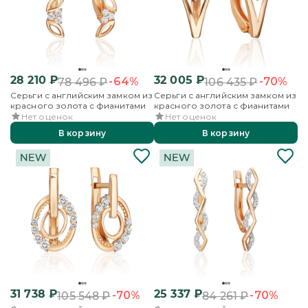
28 210
₽
32 005
₽
-64%
-70%
78 496
₽
106 435
₽
Серьги с английским замком из
Серьги с английским замком из
красного золота с фианитами
красного золота с фианитами
Нет оценок
Нет оценок
В корзину
В корзину
31 738
₽
25 337
₽
-70%
-70%
105 548
₽
84 261
₽