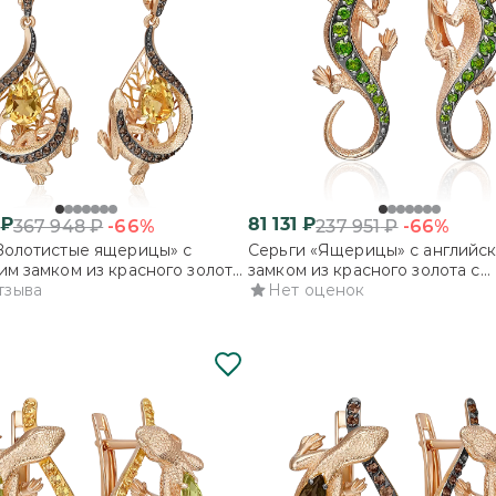
₽
81 131
₽
-66%
-66%
367 948
₽
237 951
₽
Золотистые ящерицы» с
Серьги «Ящерицы» с английс
им замком из красного золота
замком из красного золота с
ом и кварцем дымчатым
тзыва
хромдиопсидами
Нет оценок