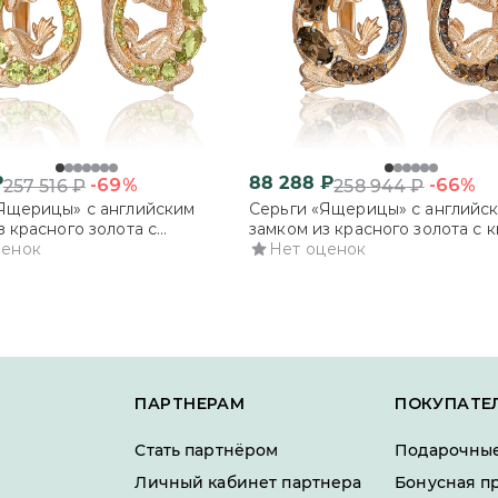
₽
88 288
₽
-69%
-66%
257 516
₽
258 944
₽
Ящерицы» с английским
Серьги «Ящерицы» с английс
з красного золота с
замком из красного золота с 
ами и цитринами
ценок
дымчатым
Нет оценок
ПАРТНЕРАМ
ПОКУПАТЕ
Стать партнёром
Подарочные
Личный кабинет партнера
Бонусная п