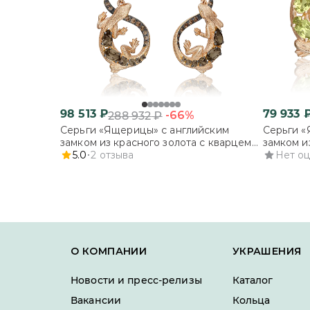
98 513
₽
79 933
-66%
288 932
₽
Серьги «Ящерицы» с английским
Серьги «
замком из красного золота с кварцем
замком и
дымчатым
5.0
2
отзыва
хризолит
Нет о
О КОМПАНИИ
УКРАШЕНИЯ
Новости и пресс-релизы
Каталог
Вакансии
Кольца