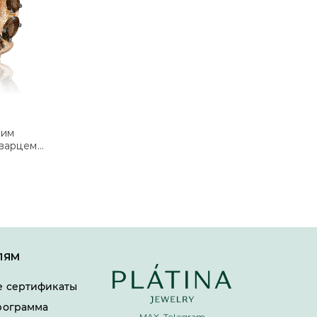
ким
кварцем
ЛЯМ
 сертификаты
рограмма
MAX, Telegram