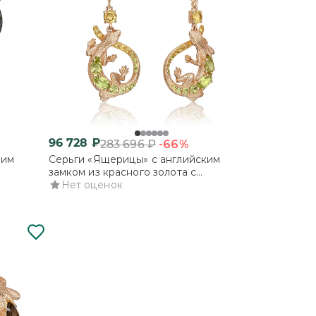
96 728
₽
-66%
283 696
₽
ким
Серьги «Ящерицы» с английским
замком из красного золота с
хризолитами и цитринами
Нет оценок