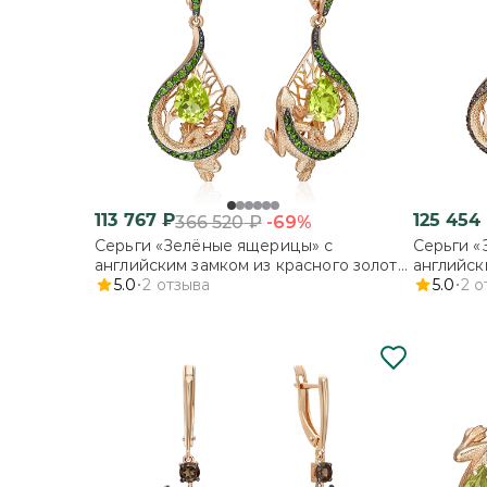
113 767
₽
125 454
-69%
366 520
₽
Серьги «Зелёные ящерицы» с
Серьги «
английским замком из красного золота
английск
с хризолитом и хромдиопсидами
5.0
2
отзыва
с цитрин
5.0
2
о