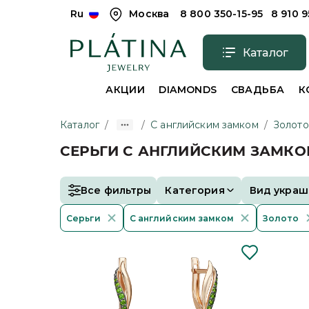
Ru
Москва
8 800 350-15-95
8 910 
Каталог
АКЦИИ
DIAMONDS
СВАДЬБА
К
Каталог
/
/
С английским замком
/
Золото
СЕРЬГИ С АНГЛИЙСКИМ ЗАМК
Все фильтры
Категория
Вид украш
Серьги
С английским замком
Золото