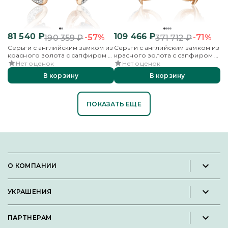
81 540
₽
109 466
₽
-57%
-71%
190 359
₽
371 712
₽
Серьги с английским замком из
Серьги с английским замком из
красного золота с сапфиром и
красного золота с сапфиром и
бриллиантами
бриллиантами
Нет оценок
Нет оценок
В корзину
В корзину
ПОКАЗАТЬ ЕЩЕ
О КОМПАНИИ
Новости и пресс-релизы
УКРАШЕНИЯ
Вакансии
Каталог
Философия
ПАРТНЕРАМ
Кольца
Контакты