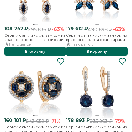
108 242
₽
179 612
₽
-63%
-63%
295 836
₽
490 898
₽
Серьги с английским замком из
Серьги с английским замком из
красного золота с сапфирами
красного золота с сапфирами
и бриллиантами
и бриллиантами
Нет оценок
Нет оценок
В корзину
В корзину
160 101
₽
178 893
₽
-71%
-79%
543 652
₽
835 263
₽
Серьги с английским замком из
Серьги с английским замком из
красного золота с сапфирами
красного золота с сапфиром и