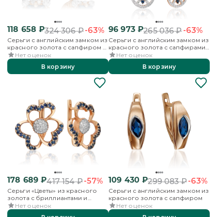
118 658
₽
96 973
₽
-63%
-63%
324 306
₽
265 036
₽
Серьги с английским замком из
Серьги с английским замком из
красного золота с сапфиром и
красного золота с сапфирами
бриллиантами
и бриллиантами
Нет оценок
Нет оценок
В корзину
В корзину
178 689
₽
109 430
₽
-57%
-63%
417 154
₽
299 083
₽
Серьги «Цветы» из красного
Серьги с английским замком из
золота с бриллиантами и
красного золота с сапфиром
сапфирами
Нет оценок
Нет оценок