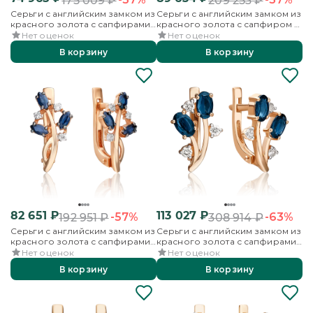
175 009
₽
209 253
₽
Серьги с английским замком из
Серьги с английским замком из
красного золота с сапфирами
красного золота с сапфиром и
и бриллиантами
бриллиантами
Нет оценок
Нет оценок
В корзину
В корзину
82 651
₽
113 027
₽
-57%
-63%
192 951
₽
308 914
₽
Серьги с английским замком из
Серьги с английским замком из
красного золота с сапфирами
красного золота с сапфирами
и бриллиантами
и бриллиантами
Нет оценок
Нет оценок
В корзину
В корзину