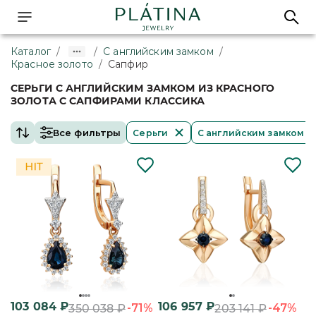
Каталог
/
/
С английским замком
/
Красное золото
/
Сапфир
СЕРЬГИ С АНГЛИЙСКИМ ЗАМКОМ ИЗ КРАСНОГО
ЗОЛОТА С САПФИРАМИ КЛАССИКА
Все фильтры
Серьги
С английским замком
103 084
₽
106 957
₽
-71%
-47%
350 038
₽
203 141
₽