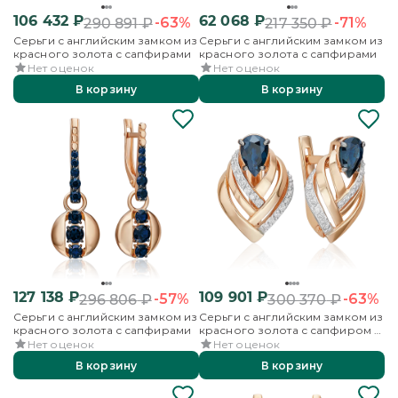
106 432
₽
62 068
₽
-63%
-71%
290 891
₽
217 350
₽
Серьги с английским замком из
Серьги с английским замком из
красного золота с сапфирами
красного золота с сапфирами
Нет оценок
Нет оценок
В корзину
В корзину
127 138
₽
109 901
₽
-57%
-63%
296 806
₽
300 370
₽
Серьги с английским замком из
Серьги с английским замком из
красного золота с сапфирами
красного золота с сапфиром и
бриллиантами
Нет оценок
Нет оценок
В корзину
В корзину