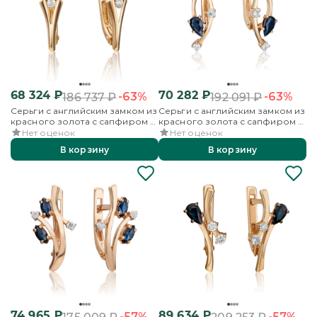
68 324
₽
70 282
₽
-63%
-63%
186 737
₽
192 091
₽
Серьги с английским замком из
Серьги с английским замком из
красного золота с сапфиром и
красного золота с сапфиром и
бриллиантами
бриллиантами
Нет оценок
Нет оценок
В корзину
В корзину
74 965
₽
89 634
₽
-57%
-57%