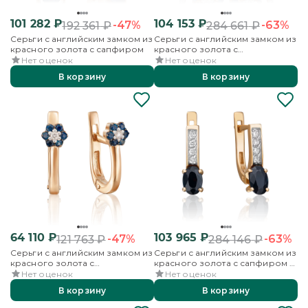
101 282
₽
104 153
₽
-47%
-63%
192 361
₽
284 661
₽
Серьги с английским замком из
Серьги с английским замком из
красного золота с сапфиром
красного золота с
бриллиантами и сапфирами
Нет оценок
Нет оценок
В корзину
В корзину
64 110
₽
103 965
₽
-47%
-63%
121 763
₽
284 146
₽
Серьги с английским замком из
Серьги с английским замком из
красного золота с
красного золота с сапфиром и
бриллиантом и сапфирами
бриллиантами
Нет оценок
Нет оценок
В корзину
В корзину