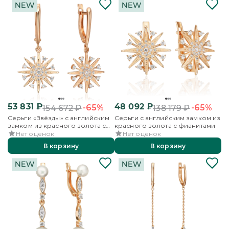
53 831
₽
48 092
₽
-65%
-65%
154 672
₽
138 179
₽
Серьги «Звёзды» с английским
Серьги с английским замком из
замком из красного золота с
красного золота с фианитами
фианитами
Нет оценок
Нет оценок
В корзину
В корзину