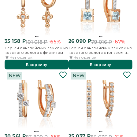
35 158
₽
26 090
₽
-65%
-67%
101 018
₽
79 016
₽
Серьги с английским замком из
Серьги с английским замком из
красного золота с фианитом
красного золота с топазом и
фианитами
Нет оценок
Нет оценок
В корзину
В корзину
30 561
₽
25 037
₽
-65%
-71%