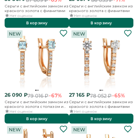
87 809
₽
86 035
₽
Серьги с английским замком из
Серьги с английским замком из
красного золота с фианитами
красного золота с фианитами
Нет оценок
Нет оценок
В корзину
В корзину
26 090
₽
27 165
₽
-67%
-65%
79 016
₽
78 052
₽
Серьги с английским замком из
Серьги с английским замком из
красного золота с топазом и
красного золота с фианитами
фианитами
Нет оценок
Нет оценок
В корзину
В корзину