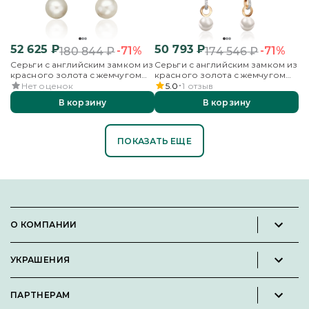
52 625
₽
50 793
₽
-71%
-71%
180 844
₽
174 546
₽
Серьги с английским замком из
Серьги с английским замком из
красного золота с жемчугом
красного золота с жемчугом
культивированным и
культивированным и
Нет оценок
5.0
1
отзыв
фианитами
фианитами
В корзину
В корзину
ПОКАЗАТЬ ЕЩЕ
О КОМПАНИИ
Новости и пресс-релизы
УКРАШЕНИЯ
Вакансии
Каталог
Философия
ПАРТНЕРАМ
Кольца
Контакты