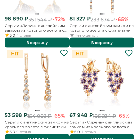
98 890
₽
81 327
₽
-72%
-65%
351 544
₽
233 674
₽
Серьги «Лилии» с английским
Серьги с английским замком из
замком из красного золота с
красного золота с фианитами
фианитами
5.0
1
отзыв
Нет оценок
В корзину
В корзину
53 598
₽
67 948
₽
-65%
-65%
154 003
₽
195 234
₽
Серьги с английским замком из
Серьги «Сирень» с английским
красного золота с фианитами
замком из красного золота с
фианитами и эмалью
5.0
1
отзыв
5.0
1
отзыв