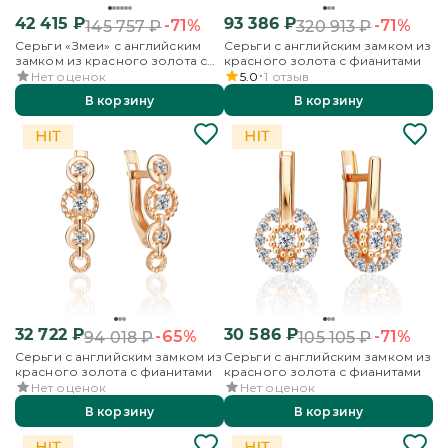
42 415
₽
93 386
₽
-71%
-71%
145 757
₽
320 913
₽
Серьги «Змеи» с английским
Серьги с английским замком из
замком из красного золота с
красного золота с фианитами
фианитами
Нет оценок
5.0
1
отзыв
В корзину
В корзину
32 722
₽
30 586
₽
-65%
-71%
94 018
₽
105 105
₽
Серьги с английским замком из
Серьги с английским замком из
красного золота с фианитами
красного золота с фианитами
Нет оценок
Нет оценок
В корзину
В корзину