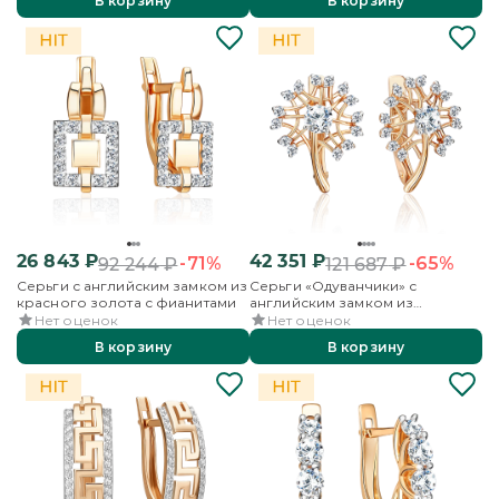
В корзину
В корзину
26 843
₽
42 351
₽
-71%
-65%
92 244
₽
121 687
₽
Серьги с английским замком из
Серьги «Одуванчики» с
красного золота с фианитами
английским замком из
красного золота с фианитами
Нет оценок
Нет оценок
В корзину
В корзину