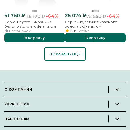
41 750
₽
26 074
₽
-64%
-64%
116 170
₽
72 550
₽
Серьги-пусеты «Розы» из
Серьги-пусеты из красного
белого золота с фианитом
золота с фианитом
Нет оценок
5.0
1
отзыв
В корзину
В корзину
ПОКАЗАТЬ ЕЩЕ
О КОМПАНИИ
Новости и пресс-релизы
УКРАШЕНИЯ
Вакансии
Каталог
Философия
ПАРТНЕРАМ
Кольца
Контакты
Стать партнёром
Серьги
Пользовательское соглашение