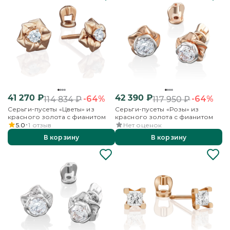
41 270
₽
42 390
₽
-64%
-64%
114 834
₽
117 950
₽
Серьги-пусеты «Цветы» из
Серьги-пусеты «Розы» из
красного золота с фианитом
красного золота с фианитом
5.0
1
отзыв
Нет оценок
В корзину
В корзину