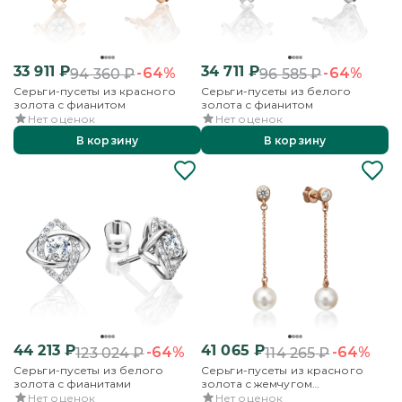
33 911
₽
34 711
₽
-64%
-64%
94 360
₽
96 585
₽
Серьги-пусеты из красного
Серьги-пусеты из белого
золота с фианитом
золота с фианитом
Нет оценок
Нет оценок
В корзину
В корзину
44 213
₽
41 065
₽
-64%
-64%
123 024
₽
114 265
₽
Серьги-пусеты из белого
Серьги-пусеты из красного
золота с фианитами
золота с жемчугом
культивированным и фианитом
Нет оценок
Нет оценок