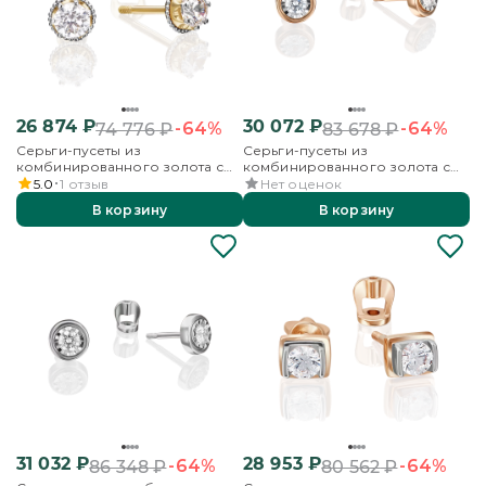
26 874
₽
30 072
₽
-64%
-64%
74 776
₽
83 678
₽
Серьги-пусеты из
Серьги-пусеты из
комбинированного золота с
комбинированного золота с
фианитом
фианитом
5.0
1
отзыв
Нет оценок
В корзину
В корзину
31 032
₽
28 953
₽
-64%
-64%
86 348
₽
80 562
₽