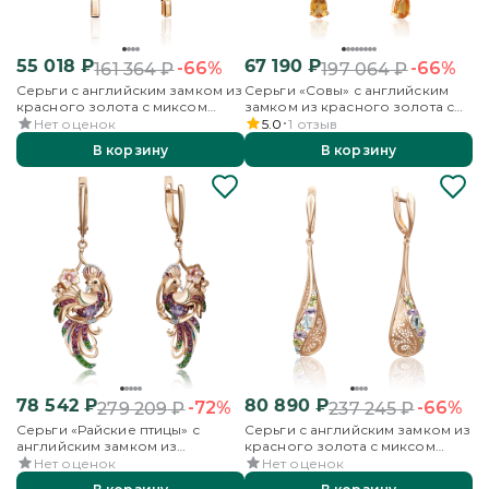
55 018
₽
67 190
₽
-66%
-66%
161 364
₽
197 064
₽
Серьги с английским замком из
Серьги «Совы» с английским
красного золота с миксом
замком из красного золота с
камней
миксом камней и эмалью
Нет оценок
5.0
1
отзыв
В корзину
В корзину
78 542
₽
80 890
₽
-72%
-66%
279 209
₽
237 245
₽
Серьги «Райские птицы» с
Серьги с английским замком из
английским замком из
красного золота с миксом
красного золота с миксом
камней
Нет оценок
Нет оценок
камней и эмалью