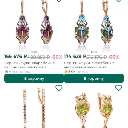
166 676
₽
174 629
₽
-66%
-66%
488 852
₽
512 176
₽
Серьги «Жуки-скарабеи» с
Серьги «Жуки-скарабеи» с
английским замком из
английским замком из
красного золота с миксом
красного золота с миксом
Нет оценок
5.0
1
отзыв
камней и эмалью
камней и эмалью
В корзину
В корзину