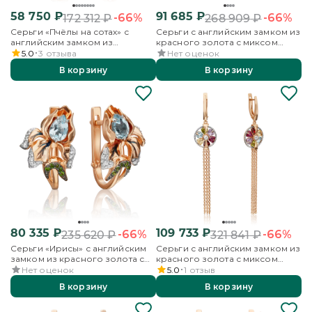
58 750
₽
91 685
₽
-66%
-66%
172 312
₽
268 909
₽
Серьги «Пчёлы на сотах» с
Серьги с английским замком из
английским замком из
красного золота с миксом
красного золота с миксом
камней
5.0
3
отзыва
Нет оценок
камней
В корзину
В корзину
80 335
₽
109 733
₽
-66%
-66%
235 620
₽
321 841
₽
Серьги «Ирисы» с английским
Серьги с английским замком из
замком из красного золота с
красного золота с миксом
миксом камней и эмалью
камней
Нет оценок
5.0
1
отзыв
В корзину
В корзину