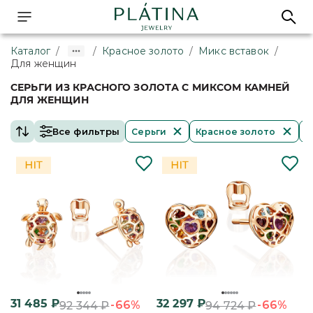
Каталог
/
/
Красное золото
/
Микс вставок
/
Для женщин
СЕРЬГИ ИЗ КРАСНОГО ЗОЛОТА С МИКСОМ КАМНЕЙ
ДЛЯ ЖЕНЩИН
Все фильтры
Серьги
Красное золото
М
31 485
₽
32 297
₽
-66%
-66%
92 344
₽
94 724
₽