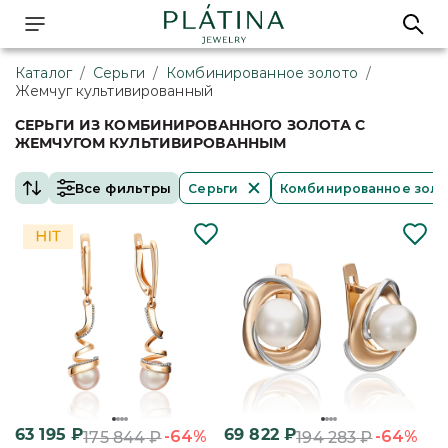
Каталог
/
Серьги
/
Комбинированное золото
/
Жемчуг культивированный
СЕРЬГИ ИЗ КОМБИНИРОВАННОГО ЗОЛОТА С
ЖЕМЧУГОМ КУЛЬТИВИРОВАННЫМ
Все фильтры
Серьги
Комбинированное зол
63 195
₽
69 822
₽
-64%
-64%
175 844
₽
194 283
₽