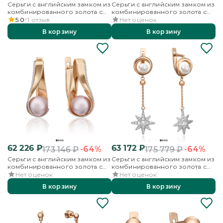
Серьги с английским замком из
Серьги с английским замком из
комбинированного золота с
комбинированного золота с
жемчугом культивированным
жемчугом культивированным
5.0
1
отзыв
Нет оценок
В корзину
В корзину
62 226
₽
63 172
₽
-64%
-64%
173 146
₽
175 779
₽
Серьги с английским замком из
Серьги с английским замком из
комбинированного золота с
комбинированного золота с
жемчугом культивированным
жемчугом культивированным и
Нет оценок
Нет оценок
фианитами
В корзину
В корзину