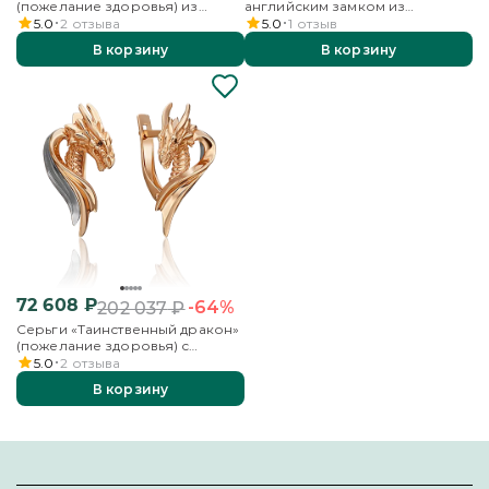
(пожелание здоровья) из
английским замком из
комбинированного золота
комбинированного золота
5.0
2
отзыва
5.0
1
отзыв
В корзину
В корзину
72 608
₽
-64%
202 037
₽
Серьги «Таинственный дракон»
(пожелание здоровья) с
английским замком из
5.0
2
отзыва
комбинированного золота
В корзину