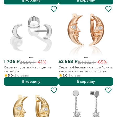
В корзину
В корзину
топазами
1 706
₽
52 668
₽
-41%
-65%
2 884
₽
151 332
₽
Серьги-пусеты «Месяцы» из
Серьги «Месяцы» с английским
серебра
замком из красного золота с
фианитом
5.0
2
отзыва
5.0
1
отзыв
В корзину
В корзину