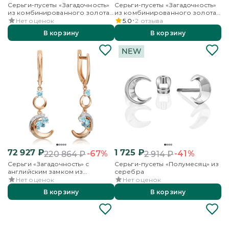
Серьги-пусеты «Загадочность»
Серьги-пусеты «Загадочность»
из комбинированного золота
из комбинированного золота
с эмалью
с топазом и бесцветными
Нет оценок
5.0
2
отзыва
топазами
В корзину
В корзину
72 927
₽
1 725
₽
-67%
-41%
220 864
₽
2 914
₽
Серьги «Загадочность» с
Серьги-пусеты «Полумесяц» из
английским замком из
серебра
комбинированного золота с
Нет оценок
Нет оценок
топазами и бесцветными
В корзину
В корзину
топазами