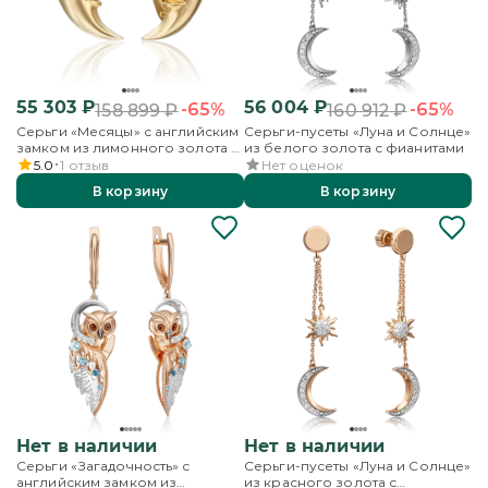
55 303
₽
56 004
₽
-65%
-65%
158 899
₽
160 912
₽
Серьги «Месяцы» с английским
Серьги-пусеты «Луна и Солнце»
замком из лимонного золота с
из белого золота с фианитами
фианитом
5.0
1
отзыв
Нет оценок
В корзину
В корзину
Нет в наличии
Нет в наличии
Серьги «Загадочность» с
Серьги-пусеты «Луна и Солнце»
английским замком из
из красного золота с