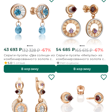
43 693
₽
54 685
₽
-67%
-67%
132 328
₽
165 615
₽
Серьги-пусеты «Два солнца» из
Серьги-пусеты «Импульс» из
комбинированного золота с
комбинированного золота с
топазами
гранатом и аметистом
5.0
1
отзыв
Нет оценок
В корзину
В корзину