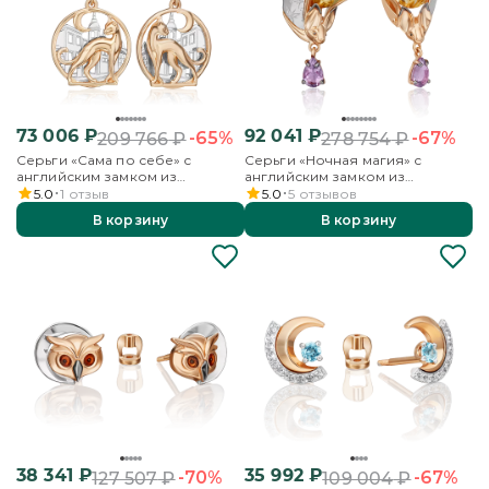
73 006
₽
92 041
₽
-65%
-67%
209 766
₽
278 754
₽
Серьги «Сама по себе» с
Серьги «Ночная магия» с
английским замком из
английским замком из
комбинированного золота
комбинированного золота с
5.0
1
отзыв
5.0
5
отзывов
аметистом
В корзину
В корзину
38 341
₽
35 992
₽
-70%
-67%
127 507
₽
109 004
₽