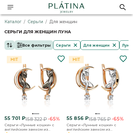
Каталог
/
Серьги
/
Для женщин
СЕРЬГИ ДЛЯ ЖЕНЩИН ЛУНА
Все фильтры
Серьги
Для женщин
Луна
55 701
₽
55 856
₽
-65%
-65%
158 322
₽
158 765
₽
Серьги «Лунные кошки» с
Серьги «Лунные кошки» с
английским замком из
английским замком из