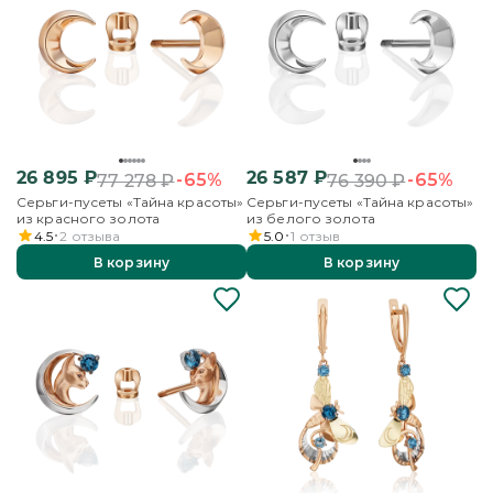
26 895
₽
26 587
₽
-65%
-65%
77 278
₽
76 390
₽
Серьги-пусеты «Тайна красоты»
Серьги-пусеты «Тайна красоты»
из красного золота
из белого золота
4.5
2
отзыва
5.0
1
отзыв
В корзину
В корзину