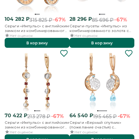
104 282
₽
28 296
₽
-67%
-67%
315 825
₽
85 696
₽
Серьги «Импульс» с английским
Серьги-пусеты «Импульс» из
замком из комбинированного
комбинированного золота с
золота с гранатом и аметистом
гранатом
Нет оценок
Нет оценок
В корзину
В корзину
70 422
₽
64 540
₽
-67%
-67%
213 278
₽
195 465
₽
Серьги «Импульс» с английским
Серьги «Верный спутник»
замком из комбинированного
(пожелание счастья) с
золота с гранатами
английским замком из
Нет оценок
Нет оценок
комбинированного золота с