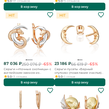
красного золота с фианитом
комбинированного золота с
5.0
17
отзывов
5.0
5
отзывов
фианитом
В корзину
В корзину
87 036
₽
23 186
₽
-65%
-65%
250 076
₽
66 619
₽
Серьги ««Ночные охотницы» с
Серьги-пусеты «Верный
английским замком из
спутник» (пожелание счастья)
комбинированного золота
из красного золота
5.0
3
отзыва
5.0
1
отзыв
В корзину
В корзину