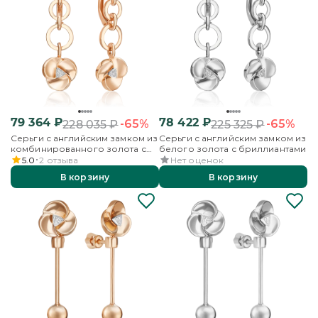
79 364
₽
78 422
₽
-65%
-65%
228 035
₽
225 325
₽
Серьги с английским замком из
Серьги с английским замком из
комбинированного золота с
белого золота с бриллиантами
бриллиантами
5.0
2
отзыва
Нет оценок
В корзину
В корзину