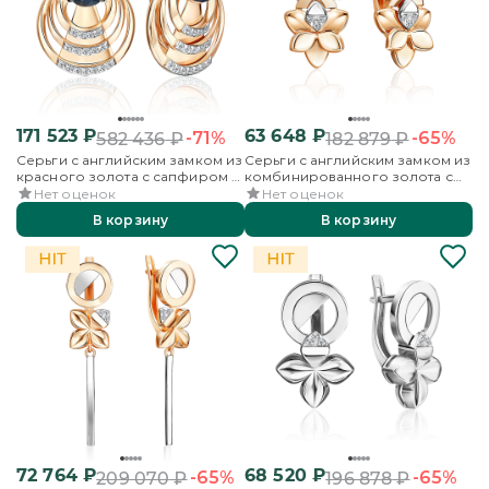
171 523
₽
63 648
₽
-71%
-65%
582 436
₽
182 879
₽
Серьги с английским замком из
Серьги с английским замком из
красного золота с сапфиром и
комбинированного золота с
бриллиантами
бриллиантами
Нет оценок
Нет оценок
В корзину
В корзину
72 764
₽
68 520
₽
-65%
-65%
209 070
₽
196 878
₽