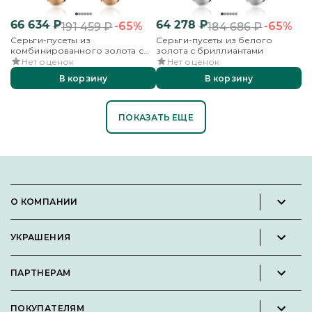
66 634
₽
64 278
₽
-65%
-65%
191 459
₽
184 686
₽
Серьги-пусеты из
Серьги-пусеты из белого
комбинированного золота с
золота с бриллиантами
бриллиантами
Нет оценок
Нет оценок
В корзину
В корзину
ПОКАЗАТЬ ЕЩЕ
О КОМПАНИИ
Новости и пресс-релизы
УКРАШЕНИЯ
Вакансии
Каталог
Философия
ПАРТНЕРАМ
Кольца
Контакты
Стать партнёром
Серьги
Пользовательское соглашение
ПОКУПАТЕЛЯМ