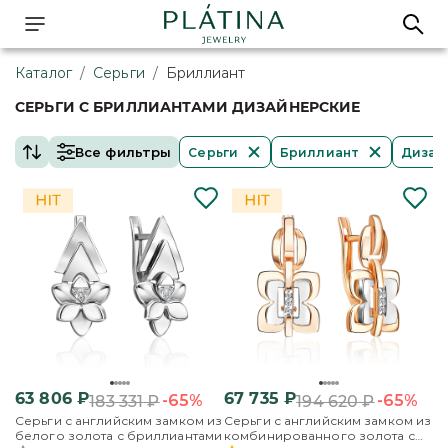
Каталог
/
Серьги
/
Бриллиант
СЕРЬГИ С БРИЛЛИАНТАМИ ДИЗАЙНЕРСКИЕ
Все фильтры
Серьги
Бриллиант
Дизай
63 806
₽
67 735
₽
-65%
-65%
183 331
₽
194 620
₽
Серьги с английским замком из
Серьги с английским замком из
белого золота с бриллиантами
комбинированного золота с