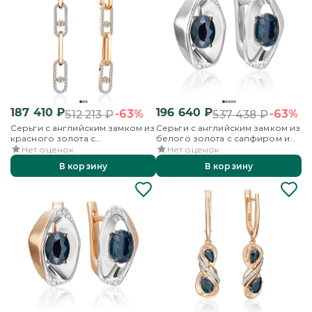
187 410
₽
196 640
₽
-63%
-63%
512 213
₽
537 438
₽
Серьги с английским замком из
Серьги с английским замком из
красного золота с
белого золота с сапфиром и
бриллиантами
бриллиантами
Нет оценок
Нет оценок
В корзину
В корзину