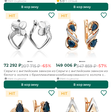
бриллиантами
Нет оценок
5.0
1
отзыв
В корзину
В корзину
72 292
₽
149 006
₽
-65%
-57%
207 715
₽
347 859
₽
Серьги с английским замком из
Серьги с английским замком из
белого золота с бриллиантами
комбинированного золота с
сапфирами и бриллиантами
Нет оценок
Нет оценок
В корзину
В корзину