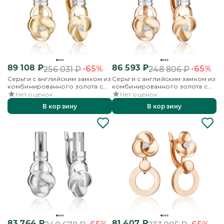
89 108
₽
86 593
₽
-65%
-65%
256 031
₽
248 806
₽
Серьги с английским замком из
Серьги с английским замком из
комбинированного золота с
комбинированного золота с
бриллиантами
бриллиантами
Нет оценок
Нет оценок
В корзину
В корзину
83 764
₽
81 407
₽