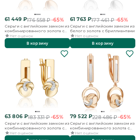
61 449
₽
61 763
₽
-65%
-65%
176 558
₽
177 461
₽
Серьги с английским замком из
Серьги с английским замком из
комбинированного золота с
белого золота с бриллиантами
бриллиантами
Нет оценок
Нет оценок
В корзину
В корзину
63 806
₽
79 522
₽
-65%
-65%
183 331
₽
228 486
₽
Серьги с английским замком из
Серьги с английским замком из
комбинированного золота с
комбинированного золота с
бриллиантами
бриллиантами
Нет оценок
Нет оценок