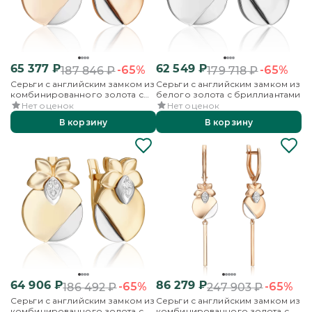
65 377
₽
62 549
₽
-65%
-65%
187 846
₽
179 718
₽
Серьги с английским замком из
Серьги с английским замком из
комбинированного золота с
белого золота с бриллиантами
бриллиантами
Нет оценок
Нет оценок
В корзину
В корзину
64 906
₽
86 279
₽
-65%
-65%
186 492
₽
247 903
₽
Серьги с английским замком из
Серьги с английским замком из
комбинированного золота с
комбинированного золота с