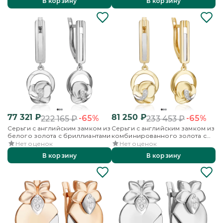
В корзину
В корзину
77 321
₽
81 250
₽
-65%
-65%
222 165
₽
233 453
₽
Серьги с английским замком из
Серьги с английским замком из
белого золота с бриллиантами
комбинированного золота с
бриллиантами
Нет оценок
Нет оценок
В корзину
В корзину