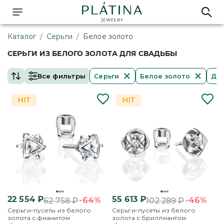
Каталог
/
Серьги
/
Белое золото
СЕРЬГИ ИЗ БЕЛОГО ЗОЛОТА ДЛЯ СВАДЬБЫ
Все фильтры
Серьги
Белое золото
Для
22 554
₽
55 613
₽
-64%
-46%
62 758
₽
102 289
₽
Серьги-пусеты из белого
Серьги-пусеты из белого
золота с фианитом
золота с бриллиантом