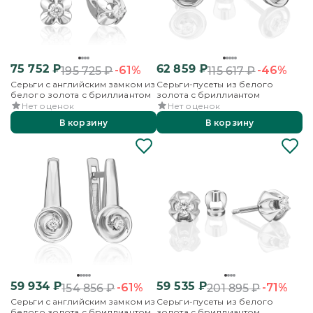
75 752
₽
62 859
₽
-61%
-46%
195 725
₽
115 617
₽
Серьги с английским замком из
Серьги-пусеты из белого
белого золота с бриллиантом
золота с бриллиантом
Нет оценок
Нет оценок
В корзину
В корзину
59 934
₽
59 535
₽
-61%
-71%
154 856
₽
201 895
₽
Серьги с английским замком из
Серьги-пусеты из белого
белого золота с бриллиантом
золота с бриллиантом