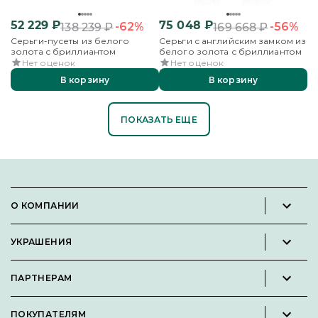
52 229
₽
75 048
₽
-62%
-56%
138 239
₽
169 668
₽
Серьги-пусеты из белого
Серьги с английским замком из
золота с бриллиантом
белого золота с бриллиантом
Нет оценок
Нет оценок
В корзину
В корзину
ПОКАЗАТЬ ЕЩЕ
О КОМПАНИИ
Новости и пресс-релизы
УКРАШЕНИЯ
Вакансии
Каталог
Философия
ПАРТНЕРАМ
Кольца
Контакты
Стать партнёром
Серьги
Пользовательское соглашение
ПОКУПАТЕЛЯМ