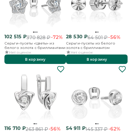
102 515
₽
28 530
₽
-72%
-56%
370 828
₽
64 501
₽
Серьги-пусеты «Цветы» из
Серьги-пусеты из белого
белого золота с бриллиантами
золота с бриллиантом
Нет оценок
Нет оценок
В корзину
В корзину
116 710
₽
54 911
₽
-56%
-62%
263 861
₽
145 337
₽