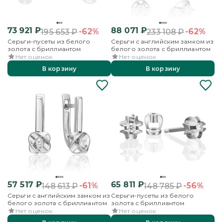
73 921
₽
88 071
₽
-62%
-62%
195 653
₽
233 108
₽
Серьги-пусеты из белого
Серьги с английским замком из
золота с бриллиантом
белого золота с бриллиантом
Нет оценок
Нет оценок
В корзину
В корзину
57 517
₽
65 811
₽
-61%
-56%
148 613
₽
148 785
₽
Серьги с английским замком из
Серьги-пусеты из белого
белого золота с бриллиантом
золота с бриллиантом
Нет оценок
Нет оценок