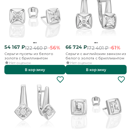
54 167
₽
66 724
₽
-56%
-61%
122 460
₽
172 401
₽
Серьги-пусеты из белого
Серьги с английским замком из
золота с бриллиантом
белого золота с бриллиантом
Нет оценок
Нет оценок
В корзину
В корзину