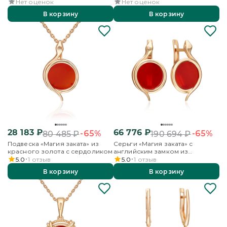
сердоликом
Нет оценок
Нет оценок
В корзину
В корзину
28 183
₽
66 776
₽
-65%
-65%
80 485
₽
190 694
₽
Подвеска «Магия заката» из
Серьги «Магия заката» с
красного золота с сердоликом
английским замком из
красного золота с сердоликом
5.0
1
отзыв
5.0
1
отзыв
В корзину
В корзину