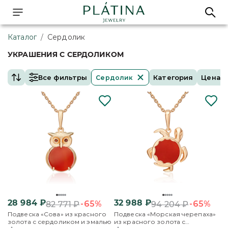
Каталог
/
Сердолик
УКРАШЕНИЯ С СЕРДОЛИКОМ
Все фильтры
Категория
Цена
Сердолик
28 984
₽
32 988
₽
-65%
-65%
82 771
₽
94 204
₽
Подвеска «Сова» из красного
Подвеска «Морская черепаха»
золота с сердоликом и эмалью
из красного золота с