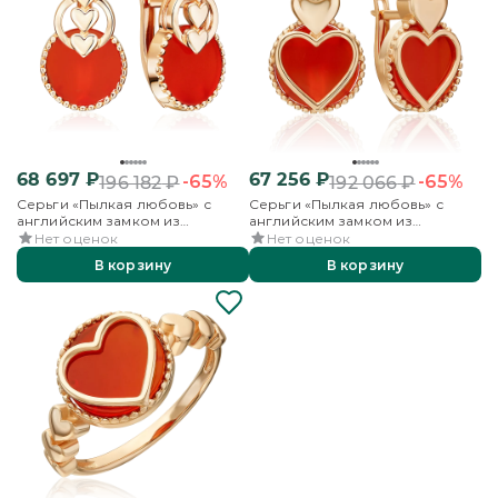
68 697
₽
67 256
₽
-65%
-65%
196 182
₽
192 066
₽
Серьги «Пылкая любовь» с
Серьги «Пылкая любовь» с
английским замком из
английским замком из
красного золота с сердоликом
красного золота с сердоликом
Нет оценок
Нет оценок
В корзину
В корзину