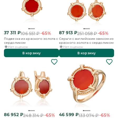
37 311
₽
87 913
₽
-65%
-65%
106 551
₽
251 058
₽
Подвеска из красного золота с
Серьги с английским замком из
сердоликом
красного золота с сердоликом
Нет оценок
Нет оценок
В корзину
В корзину
86 952
₽
46 599
₽
-65%
-65%
248 314
₽
133 074
₽