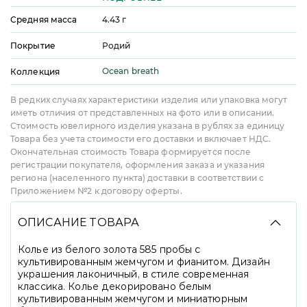
Средняя масса
4.43
г
Покрытие
Родий
Ocean breath
Коллекция
В редких случаях характеристики изделия или упаковка могут
иметь отличия от представленных на фото или в описании.
Стоимость ювелирного изделия указана в рублях за единицу
Товара без учета стоимости его доставки и включает НДС.
Окончательная стоимость Товара формируется после
регистрации покупателя, оформления заказа и указания
региона (населенного пункта) доставки в соответствии с
Приложением №2 к договору оферты.
ОПИСАНИЕ ТОВАРА
Колье из белого золота 585 пробы с
культивированным жемчугом и фианитом. Дизайн
украшения лаконичный, в стиле современная
классика. Колье декорировано белым
культивированным жемчугом и миниатюрным