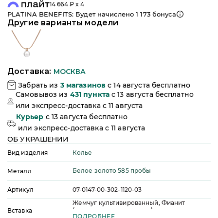
14 664
₽ x 4
PLATINA BENEFITS: Будет начислено
1 173
бонуса
Другие варианты модели
Доставка:
МОСКВА
Забрать из
3
магазинов
c 14 августа бесплатно
Самовывоз из
431
пункта
c 13 августа бесплатно
или
экспресс-доставка c 11 августа
Курьер
c 13 августа бесплатно
или
экспресс-доставка c 11 августа
ОБ УКРАШЕНИИ
Колье
Вид изделия
Белое золото 585 пробы
Металл
Артикул
07-0147-00-302-1120-03
Жемчуг культивированный, Фианит
(недрагоценные вставки)
Вставка
ПОДРОБНЕЕ