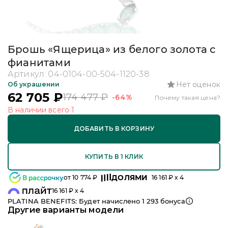
Брошь «Ящерица» из белого золота с
фианитами
Артикул:
04-0104-00-504-1120-38
Нет оценок
Об украшении
62 705
₽
174 477
₽
-64%
Почему такая цена?
В наличии
всего
1
ДОБАВИТЬ В КОРЗИНУ
КУПИТЬ В 1 КЛИК
ДОЛЯМИ
от
10 774
₽
16 161
₽ x 4
16 161
₽ x 4
PLATINA BENEFITS: Будет начислено
1 293
бонуса
Другие варианты модели