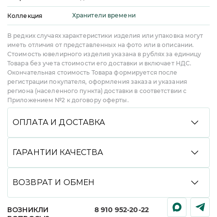
Хранители времени
Коллекция
В редких случаях характеристики изделия или упаковка могут
иметь отличия от представленных на фото или в описании.
Стоимость ювелирного изделия указана в рублях за единицу
Товара без учета стоимости его доставки и включает НДС.
Окончательная стоимость Товара формируется после
регистрации покупателя, оформления заказа и указания
региона (населенного пункта) доставки в соответствии с
Приложением №2 к договору оферты.
ОПЛАТА И ДОСТАВКА
Вы можете произвести оплату удобным способом:
банковской картой онлайн, через СБП, Долями,
ГАРАНТИИ КАЧЕСТВА
в кредит или рассрочку со Сбером, с помощью
сервиса Яндекс Сплит, а также при получении
Мы гарантируем высокое качество всей нашей
(наличными или картой). Мы доставляем заказы
продукции. Подтверждениями подлинности
ВОЗВРАТ И ОБМЕН
службами CDEK и DPD до пункта выдачи или
украшений являются именник завода изготовителя,
курьером до двери, срок доставки зависит
нанесенный на каждое изделие, фирменная бирка
Вы можете вернуть или обменять любое наше
от региона.
со всей обязательной информацией, клеймо
ВОЗНИКЛИ
8 910 952-20-22
украшение, купленное дистанционно, в течение
пробирной инспекции (для изделий, подлежащих
ЭКСПРЕСС-ДОСТАВКА:
Для некоторых регионов