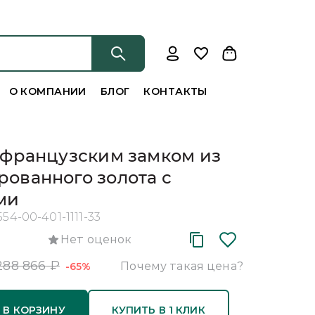
О КОМПАНИИ
БЛОГ
КОНТАКТЫ
 французским замком из
ованного золота с
ми
554-00-401-1111-33
Нет оценок
288 866
₽
Почему такая цена?
-65%
 В КОРЗИНУ
КУПИТЬ В 1 КЛИК