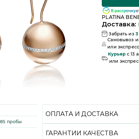
о
PLATINA BENE
Доставка:
Забрать из
3
Самовывоз 
или
экспресс
Курьер
c 13 
или
экспресс
ОПЛАТА И ДОСТАВКА
585 пробы
Вы можете произвести оплату удобным 
СБП, Долями, в кредит или рассрочку с
ГАРАНТИИ КАЧЕСТВА
а также при получении (наличными или 