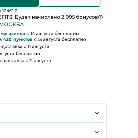
т
17 462
₽
FITS: Будет начислено
2 095
бонусов
МОСКВА
магазинов
c 14 августа бесплатно
из
430
пунктов
c 13 августа бесплатно
-доставка c 11 августа
августа бесплатно
-доставка c 11 августа
способом: банковской картой онлайн, через
о Сбером, с помощью сервиса Яндекс Сплит,
картой). Мы доставляем заказы службами