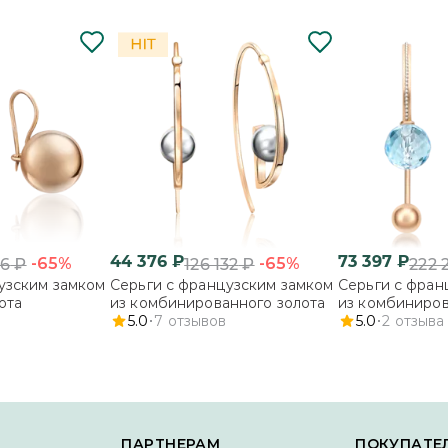
44 376
₽
73 397
₽
-65%
-65%
66
₽
126 132
₽
222 
узским замком
Серьги с французским замком
Серьги с фран
ота
из комбинированного золота
из комбиниров
5.0
7
отзывов
топазом
5.0
2
отзыва
ПАРТНЕРАМ
ПОКУПАТЕ