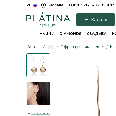
Ru
Москва
8 800 350-15-95
8 910 
Каталог
АКЦИИ
DIAMONDS
СВАДЬБА
К
Каталог
/
/
С французским замком
/
Ко