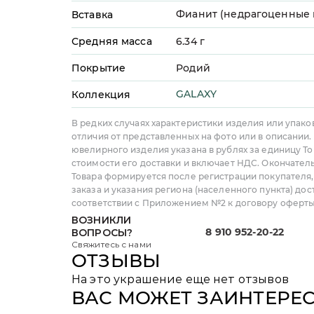
Фианит (недрагоценные 
Вставка
Средняя масса
6.34
г
Покрытие
Родий
GALAXY
Коллекция
В редких случаях характеристики изделия или упако
отличия от представленных на фото или в описании.
ювелирного изделия указана в рублях за единицу То
стоимости его доставки и включает НДС. Окончател
Товара формируется после регистрации покупателя
заказа и указания региона (населенного пункта) дос
соответствии с Приложением №2 к договору оферты
ВОЗНИКЛИ
8 910 952-20-22
ВОПРОСЫ?
Свяжитесь с нами
ОТЗЫВЫ
На это украшение еще нет отзывов
ВАС МОЖЕТ ЗАИНТЕРЕ