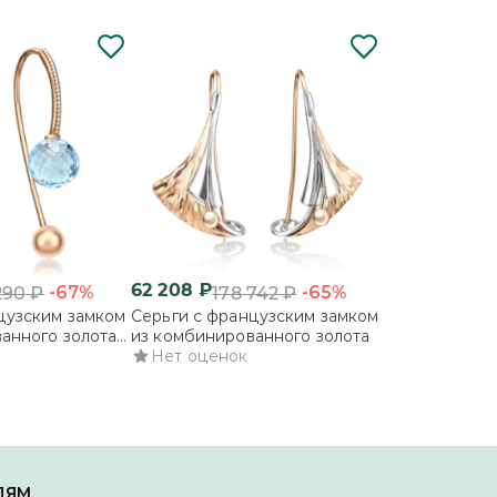
62 208
₽
51 008
₽
-67%
-65%
290
₽
178 742
₽
146
цузским замком
Серьги с французским замком
Серьги с фра
анного золота с
из комбинированного золота
из комбиниро
Нет оценок
Нет оцено
ЛЯМ