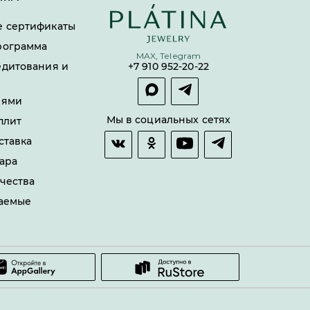
 сертификаты
рограмма
MAX, Telegram
едитования и
+7 910 952-20-22
лями
Мы в социальных сетях
плит
ставка
ара
чества
ваемые