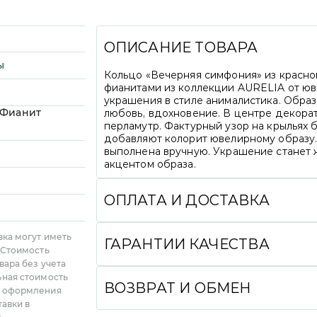
ОПИСАНИЕ ТОВАРА
ы
Кольцо «Вечерняя симфония» из красног
фианитами из коллекции AURELIA от ю
украшения в стиле анималистика. Образ
 Фианит
любовь, вдохновение. В центре декора
)
перламутр. Фактурный узор на крыльях 
добавляют колорит ювелирному образу.
выполнена вручную. Украшение станет
акцентом образа.
ОПЛАТА И ДОСТАВКА
Вы можете произвести оплату удобным 
вка могут иметь
СБП, Долями, в кредит или рассрочку с
ГАРАНТИИ КАЧЕСТВА
 Стоимость
а также при получении (наличными или 
вара без учета
CDEK и DPD до пункта выдачи или курь
Мы гарантируем высокое качество все
ьная стоимость
от региона.
подлинности украшений являются именн
ВОЗВРАТ И ОБМЕН
, оформления
на каждое изделие, фирменная бирка с
ЭКСПРЕСС-ДОСТАВКА:
Для некоторых р
тавки в
пробирной инспекции (для изделий, п
доставки, информацию об этом можно н
Вы можете вернуть или обменять любое