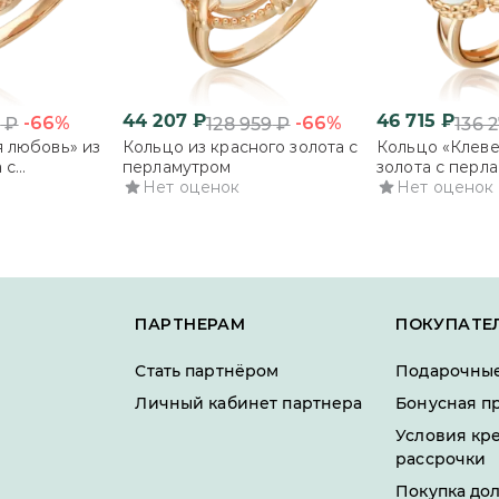
44 207
₽
46 715
₽
-66%
-66%
5
₽
128 959
₽
136 
 любовь» из
Кольцо из красного золота с
Кольцо «Клеве
 с
перламутром
золота с перл
Нет оценок
Нет оценок
ПАРТНЕРАМ
ПОКУПАТЕ
Стать партнёром
Подарочные
Личный кабинет партнера
Бонусная п
Условия кр
рассрочки
Покупка до