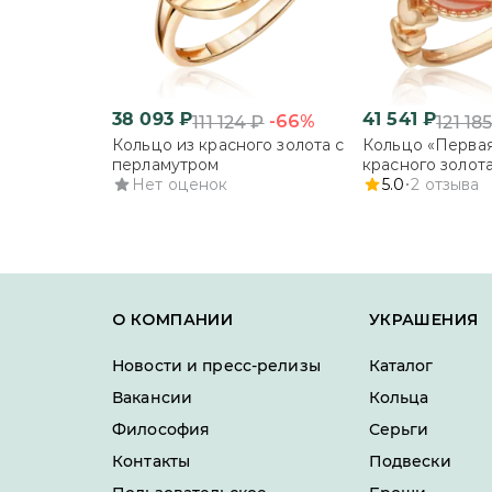
38 093
₽
41 541
₽
-66%
111 124
₽
121 18
Кольцо из красного золота с
Кольцо «Первая
перламутром
красного золота
Нет оценок
перламутром
5.0
2
отзыва
О КОМПАНИИ
УКРАШЕНИЯ
Новости и пресс-релизы
Каталог
Вакансии
Кольца
Философия
Серьги
Контакты
Подвески