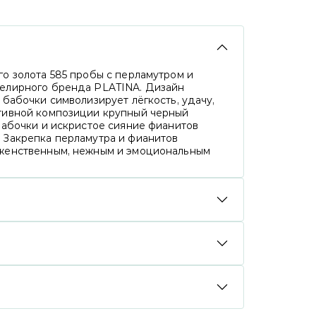
о золота 585 пробы с перламутром и
велирного бренда PLATINA. Дизайн
 бабочки символизирует лёгкость, удачу,
тивной композиции крупный черный
бабочки и искристое сияние фианитов
 Закрепка перламутра и фианитов
 женственным, нежным и эмоциональным
способом: банковской картой онлайн, через
о Сбером, с помощью сервиса Яндекс Сплит,
картой). Мы доставляем заказы службами
ером до двери, срок доставки зависит
й нашей продукции. Подтверждениями
ик завода изготовителя, нанесенный
о всей обязательной информацией, клеймо
егионов доступна услуга платной экспресс-
одлежащих обязательному клеймению)
айти в корзине при выборе адреса
 наше украшение, купленное дистанционно,