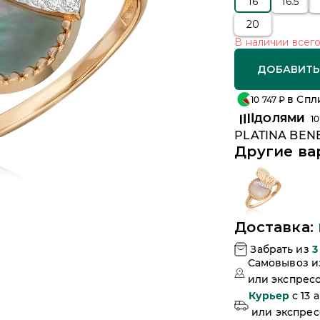
16
16.5
20
В наличии
всег
ДОБАВИТЬ
в Спл
10 747
₽
ДОЛЯМИ
10
PLATINA BENE
Другие ва
Доставка:
Забрать из
3
Самовывоз 
или
экспресс
Курьер
c 13 
или
экспресс