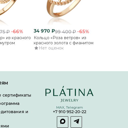
34 970
₽
32 607
₽
-66%
-65%
275
₽
99 400
₽
95 
р» из красного
Кольцо «Роза ветров» из
Подвеска «Кл
амутром
красного золота с фианитом
красного золо
Нет оценок
перламутром
Нет оцено
ЛЯМ
 сертификаты
рограмма
MAX, Telegram
едитования и
+7 910 952-20-22
лями