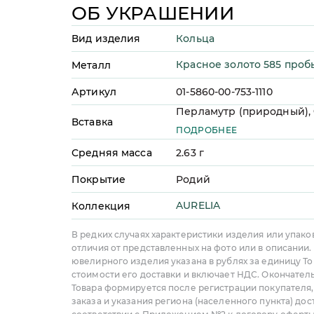
ОБ УКРАШЕНИИ
Кольца
Вид изделия
Красное золото 585 проб
Металл
Артикул
01-5860-00-753-1110
Перламутр (природный),
Вставка
(недрагоценные вставки
ПОДРОБНЕЕ
Средняя масса
2.63
г
Покрытие
Родий
AURELIA
Коллекция
В редких случаях характеристики изделия или упако
отличия от представленных на фото или в описании.
ювелирного изделия указана в рублях за единицу То
стоимости его доставки и включает НДС. Окончател
Товара формируется после регистрации покупателя
заказа и указания региона (населенного пункта) дос