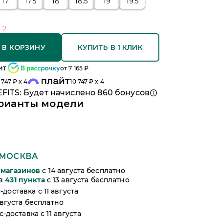
17
17.5
18
18.5
19
19.5
о
2
 В КОРЗИНУ
КУПИТЬ В 1 КЛИК
ит
от
7 165
₽
 747
₽ x 4
10 747
₽ x 4
FITS: Будет начислено
860
бонусов
рианты модели
МОСКВА
магазинов
c 14 августа бесплатно
из
431
пункта
c 13 августа бесплатно
-доставка c 11 августа
августа бесплатно
-доставка c 11 августа