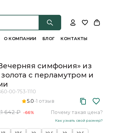
О КОМПАНИИ
БЛОГ
КОНТАКТЫ
Вечерняя симфония» из
 золота с перламутром и
ми
860-00-753-1110
5.0
1
отзыв
21 642
₽
Почему такая цена?
-66%
Как узнать свой размер?