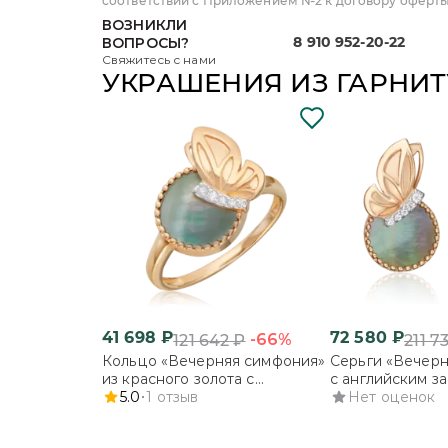
соответствии с Приложением №2 к договору оферты
ВОЗНИКЛИ
8 910 952-20-22
ВОПРОСЫ?
Свяжитесь с нами
УКРАШЕНИЯ ИЗ ГАРНИТ
41 698
₽
72 580
₽
-66%
121 642
₽
211 7
Кольцо «Вечерняя симфония»
Серьги «Вечер
из красного золота с
с английским з
перламутром и фианитами
5.0
1
отзыв
красного золота
Нет оценок
перламутром и