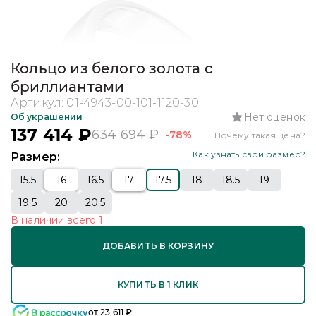
Кольцо из белого золота с
бриллиантами
Артикул:
01-4943-00-101-1120-30
Нет оценок
Об украшении
137 414
₽
634 694
₽
-78%
Почему такая цена?
Как узнать свой размер?
Размер:
15.5
16
16.5
17
17.5
18
18.5
19
19.5
20
20.5
В наличии
всего
1
ДОБАВИТЬ В КОРЗИНУ
КУПИТЬ В 1 КЛИК
от
23 611
₽