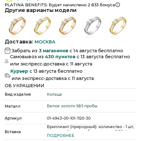
PLATINA BENEFITS: Будет начислено
2 833
бонуса
Другие варианты модели
Доставка:
МОСКВА
Забрать из
3
магазинов
c 14 августа бесплатно
Самовывоз из
430
пунктов
c 13 августа бесплатно
или
экспресс-доставка c 11 августа
Курьер
c 13 августа бесплатно
или
экспресс-доставка c 11 августа
ОБ УКРАШЕНИИ
Кольца
Вид изделия
Белое золото 585 пробы
Металл
Артикул
01-4943-00-101-1120-30
Бриллиант (природный): количество - 1 шт,
огранка - Квадрат, общая масса - 0,26 ct,
Вставка
ПОДРОБНЕЕ
цвет - 3, чистота - 5, качество огранки - А
Бриллиант (природный): количество - 8 шт,