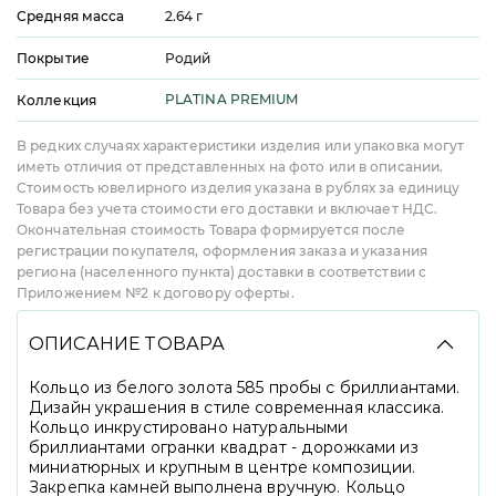
Средняя масса
огранка - Квадрат, общая масса - 0,40 ct,
2.64
г
цвет - 3, чистота - 5, качество огранки - А
Покрытие
Родий
PLATINA PREMIUM
Коллекция
В редких случаях характеристики изделия или упаковка могут
иметь отличия от представленных на фото или в описании.
Стоимость ювелирного изделия указана в рублях за единицу
Товара без учета стоимости его доставки и включает НДС.
Окончательная стоимость Товара формируется после
регистрации покупателя, оформления заказа и указания
региона (населенного пункта) доставки в соответствии с
Приложением №2 к договору оферты.
ОПИСАНИЕ ТОВАРА
Кольцо из белого золота 585 пробы с бриллиантами.
Дизайн украшения в стиле современная классика.
Кольцо инкрустировано натуральными
бриллиантами огранки квадрат - дорожками из
миниатюрных и крупным в центре композиции.
Закрепка камней выполнена вручную. Кольцо