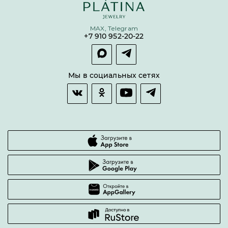
Бонусная программа
Цепи
Условия кредитования и рассрочки
MAX, Telegram
Покупка долями
+7 910 952-20-22
Покупка в сплит
Оплата и доставка
Возврат товара
Мы в социальных сетях
Гарантии качества
Часто задаваемые вопросы