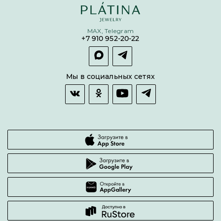
Бонусная программа
Цепи
Условия кредитования и рассрочки
MAX, Telegram
Покупка долями
+7 910 952-20-22
Покупка в сплит
Оплата и доставка
Возврат товара
Мы в социальных сетях
Гарантии качества
Часто задаваемые вопросы