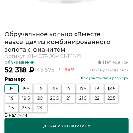
Обручальное кольцо «Вместе
навсегда» из комбинированного
золота с фианитом
Артикул:
01-4037-00-401-1111-21
Нет оценок
Об украшении
52 318
₽
145 576
₽
-64%
Почему такая цена?
Как узнать свой размер?
Размер:
15
15.5
16
16.5
17
17.5
18
18.5
19
19.5
20
20.5
21
21.5
22
22.5
23
23.5
24
В наличии
ДОБАВИТЬ В КОРЗИНУ