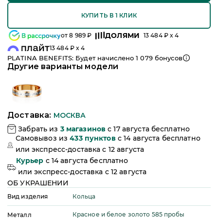
КУПИТЬ В 1 КЛИК
ДОЛЯМИ
от
8 989
₽
13 484
₽ x 4
13 484
₽ x 4
PLATINA BENEFITS: Будет начислено
1 079
бонусов
Другие варианты модели
Доставка:
МОСКВА
Забрать из
3
магазинов
c 17 августа бесплатно
Самовывоз из
433
пунктов
c 14 августа бесплатно
или
экспресс-доставка c 12 августа
Курьер
c 14 августа бесплатно
или
экспресс-доставка c 12 августа
ОБ УКРАШЕНИИ
Кольца
Вид изделия
Красное и белое золото 585 пробы
Металл