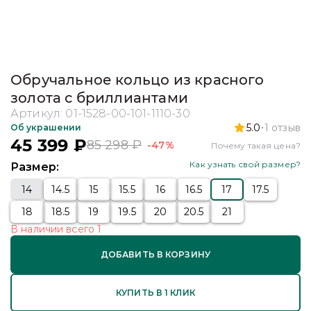
Обручальное кольцо из красного
золота с бриллиантами
Артикул:
01-1528-00-101-1110-30
5.0
1
отзыв
Об украшении
45 399
₽
85 298
₽
-47%
Почему такая цена?
Как узнать свой размер?
Размер:
14
14.5
15
15.5
16
16.5
17
17.5
18
18.5
19
19.5
20
20.5
21
В наличии
всего
1
ДОБАВИТЬ В КОРЗИНУ
КУПИТЬ В 1 КЛИК