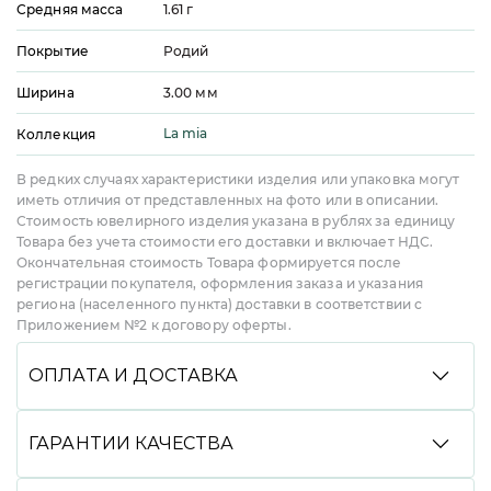
Средняя масса
1.61
г
Покрытие
Родий
Ширина
3.00
мм
La mia
Коллекция
В редких случаях характеристики изделия или упаковка могут
иметь отличия от представленных на фото или в описании.
Стоимость ювелирного изделия указана в рублях за единицу
Товара без учета стоимости его доставки и включает НДС.
Окончательная стоимость Товара формируется после
регистрации покупателя, оформления заказа и указания
региона (населенного пункта) доставки в соответствии с
Приложением №2 к договору оферты.
ОПЛАТА И ДОСТАВКА
Вы можете произвести оплату удобным способом:
банковской картой онлайн, через СБП, Долями,
ГАРАНТИИ КАЧЕСТВА
в кредит или рассрочку со Сбером, с помощью
сервиса Яндекс Сплит, а также при получении
Мы гарантируем высокое качество всей нашей