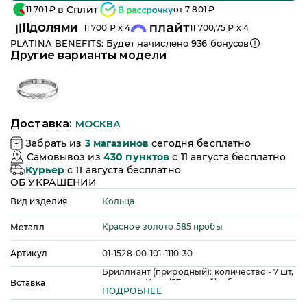
в Сплит
11 701
₽
от
7 801
₽
ДОЛЯМИ
11 700
₽ x 4
11 700,75
₽ x 4
PLATINA BENEFITS: Будет начислено
936
бонусов
Другие варианты модели
Доставка:
МОСКВА
Забрать из
3
магазинов
сегодня бесплатно
Самовывоз из
430
пунктов
c 11 августа бесплатно
Курьер
c 11 августа бесплатно
ОБ УКРАШЕНИИ
Кольца
Вид изделия
Красное золото 585 пробы
Металл
Артикул
01-1528-00-101-1110-30
Бриллиант (природный): количество - 7 шт,
огранка - Круг (57 граней), общая масса -
Вставка
ПОДРОБНЕЕ
0,03 ct, цвет - 4, чистота - 5, качество
огранки - А