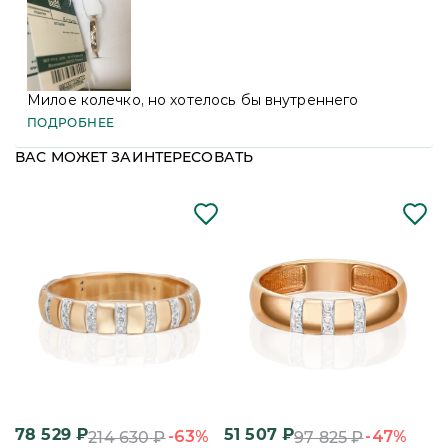
ПОДРОБНЕЕ
Милое колечко, но хотелось бы внутреннего
заполнения колечка.
ПОДРОБНЕЕ
ВАС МОЖЕТ ЗАИНТЕРЕСОВАТЬ
78 529
₽
51 507
₽
3
-63%
-47%
214 630
₽
97 825
₽